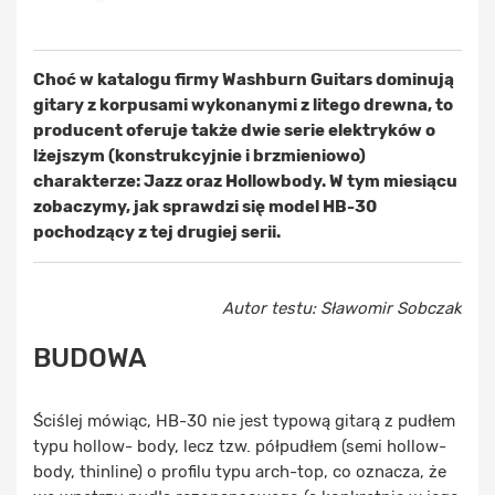
Choć w katalogu firmy Washburn Guitars dominują
gitary z korpusami wykonanymi z litego drewna, to
producent oferuje także dwie serie elektryków o
lżejszym (konstrukcyjnie i brzmieniowo)
charakterze: Jazz oraz Hollowbody. W tym miesiącu
zobaczymy, jak sprawdzi się model HB-30
pochodzący z tej drugiej serii.
Autor testu: Sławomir Sobczak
BUDOWA
Ściślej mówiąc, HB-30 nie jest typową gitarą z pudłem
typu hollow- body, lecz tzw. półpudłem (semi hollow-
body, thinline) o profilu typu arch-top, co oznacza, że