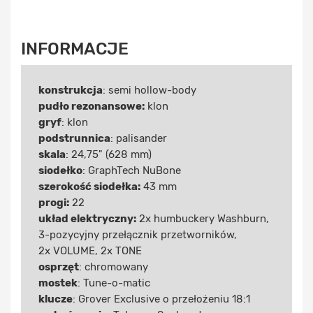
INFORMACJE
konstrukcja
: semi hollow-body
pudło rezonansowe:
klon
gryf
: klon
podstrunnica
: palisander
skala
: 24,75" (628 mm)
siodełko
: GraphTech NuBone
szerokość siodełka:
43 mm
progi:
22
układ elektryczny:
2x humbuckery Washburn,
3-pozycyjny przełącznik przetworników,
2x VOLUME, 2x TONE
osprzęt
: chromowany
mostek
: Tune-o-matic
klucze
: Grover Exclusive o przełożeniu 18:1