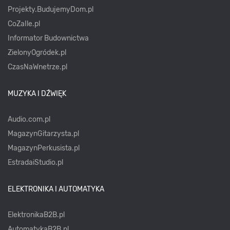
Projekty.BudujemyDom.pl
CoZaIle.pl
Informator Budownictwa
ZielonyOgródek.pl
CzasNaWnetrze.pl
MUZYKA I DŹWIĘK
Audio.com.pl
MagazynGitarzysta.pl
MagazynPerkusista.pl
EstradaiStudio.pl
ELEKTRONIKA I AUTOMATYKA
ElektronikaB2B.pl
AutomatykaB2B.pl