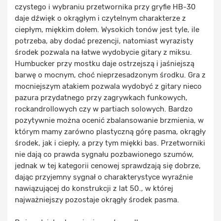
czystego i wybraniu przetwornika przy gryfie HB-30
daje dźwięk o okrągłym i czytelnym charakterze z
ciepłym, miękkim dołem. Wysokich tonów jest tyle, ile
potrzeba, aby dodać prezencji, natomiast wyrazisty
środek pozwala na łatwe wydobycie gitary z miksu.
Humbucker przy mostku daje ostrzejszą i jaśniejszą
barwę o mocnym, choć nieprzesadzonym środku. Gra z
mocniejszym atakiem pozwala wydobyć z gitary nieco
pazura przydatnego przy zagrywkach funkowych,
rockandrollowych czy w partiach solowych. Bardzo
pozytywnie można ocenić zbalansowanie brzmienia, w
którym mamy zarówno plastyczną górę pasma, okrągły
środek, jak i ciepły, a przy tym miękki bas. Przetworniki
nie dają co prawda sygnału pozbawionego szumów,
jednak w tej kategorii cenowej sprawdzają się dobrze,
dając przyjemny sygnał o charakterystyce wyraźnie
nawiązującej do konstrukcji z lat 50., w której
najważniejszy pozostaje okrągły środek pasma.