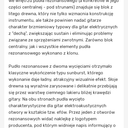
we wnętrzu pudła rezonansowego (a konkretnie w jego
części centralnej - pod strunami) znajduje się blok z
litego drewna, który nie tylko wzmacnia konstrukcję
instrumentu, ale także powinien nadać gitarze
charakter brzmieniowy typowy dla gitar elektrycznych
z "dechą", zwiększając sustain i eliminując problemy
związane ze sprzężeniami zwrotnymi. Zarówno blok
centralny, jak i wszystkie elementy pudła
rezonansowego wykonano z klonu.
Pudło rezonansowe z dwoma wycięciami otrzymało
klasyczne wykończenie typu sunburst, którego
wykonanie daje ładny, atrakcyjny wizualnie efekt. Słoje
drewna są wyraźnie zarysowane i delikatnie przebijają
się przez warstwę ciemnego lakieru bliżej krawędzi
gitary. Na obu stronach pudła wycięto
charakterystyczne dla gitar elektroakustycznych
otwory w kształcie tzw. efów. Przez jeden z otworów
rezonansowych widać naklejkę z logotypem
producenta, pod którym widnieje napis informujący o