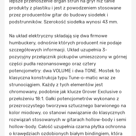
lepsze przenoszenie drgań strun na gryf niż tanie
produkty z plastiku i jest z powodzeniem stosowane
przez producentów gitar do budowy siodełek i
podstrunników. Szerokość siodełka wynosi 43 mm.
Na układ elektryczny składają się dwa firmowe
humbuckery, odnośnie których producent nie podaje
szczegółowych informacji. Układ uzupełnia 3-
pozycyjny przełącznik pickupów umieszczony w górnej
części pudła rezonansowego oraz cztery
potencjometry: dwa VOLUME i dwa TONE. Mostek to
klasyczna konstrukcja typu Tune-o-matic wraz ze
strunociągiem. Każdy z tych elementów jest
chromowany, podobnie jak klucze Grover Exclusive o
przełożeniu 18:1. Gałki potencjometrów wykonano z
przezroczystego tworzywa sztucznego barwionego na
kolor miodowy, co stanowi nawiązanie do klasycznych
rozwiązań stosowanych w gitarach hollow-body i semi
hollow-body. Całość uzupełnia czarna płytka ochronna
o krawędziach ozdobionych białym bindingiem, która