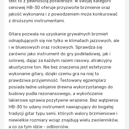
test to z pewnością potwierdził. W swojej kategorii
cenowej HB-30 oferuje przyzwoite brzmienie oraz
jakość wykonania i z powodzeniem może konkurować
z droższymi instrumentami.
Gitara pozwala na uzyskanie grywalnych brzmień
odnajdujących się nie tylko w klimatach jazzowych, ale
i w bluesowych oraz rockowych. Sprawdza się
zarówno jako instrument do gry podkładowej, jak i
solowej, dając za każdym razem rasowy, atrakcyjny
akustycznie ton. Nie bez znaczenia jest estetyczne
wykonanie gitary, dzięki czemu gra na niej to
prawdziwa przyjemność. Testowany egzemplarz
posiada ładne usłojenie drewna wykorzystanego do
budowy pudła rezonansowego, a wykończenie
lakierowe sprawia pozytywne wrażenie. Bez wątpienia
HB-30 to udany instrument nawiązujący do bogatej
tradycji gitar typu semi, których walory brzmieniowe i
niewielkie rozmiary wciąż znajdują wielu zwolenników,
a co za tym idzie - odbiorców.