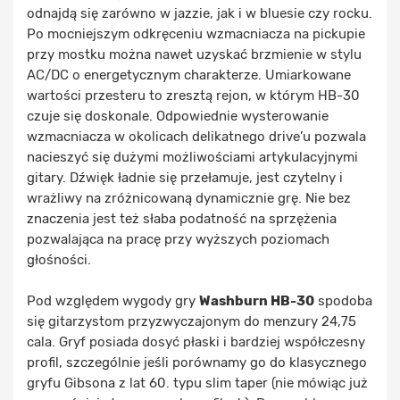
odnajdą się zarówno w jazzie, jak i w bluesie czy rocku.
Po mocniejszym odkręceniu wzmacniacza na pickupie
przy mostku można nawet uzyskać brzmienie w stylu
AC/DC o energetycznym charakterze. Umiarkowane
wartości przesteru to zresztą rejon, w którym HB-30
czuje się doskonale. Odpowiednie wysterowanie
wzmacniacza w okolicach delikatnego drive’u pozwala
nacieszyć się dużymi możliwościami artykulacyjnymi
gitary. Dźwięk ładnie się przełamuje, jest czytelny i
wrażliwy na zróżnicowaną dynamicznie grę. Nie bez
znaczenia jest też słaba podatność na sprzężenia
pozwalająca na pracę przy wyższych poziomach
głośności.
Pod względem wygody gry
Washburn HB-30
spodoba
się gitarzystom przyzwyczajonym do menzury 24,75
cala. Gryf posiada dosyć płaski i bardziej współczesny
profil, szczególnie jeśli porównamy go do klasycznego
gryfu Gibsona z lat 60. typu slim taper (nie mówiąc już