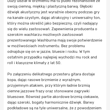
Duży udział w brzmieniu ma tu pudło rezonansowe ze
swoją ciemną, miękką i plastyczną barwą. Głęboki
dźwięk akustyczny jest wyraźnie obecny podczas gry
na kanale czystym, dając atrakcyjny i uniwersalny ton,
który można określić jako bezpieczny, czyli nadający
się do wielu zastosowań. Zapewnienia producenta o
szerokim wachlarzu możliwych zastosowań
prezentowanego Washburna mają swoje potwierdzenie
w możliwościach instrumentu. Bez problemu
odnajduje się on w jazzie, bluesie i rocku. W tym
ostatnim przypadku najlepiej wychodzi mu rock and
roll i klasyczne klimaty z lat 50.
Po załączeniu delikatnego przesteru gitara dostaje
kopa, dając rasowe brzmienie z wyraźnym,
przyjemnym atakiem, przy którym ładnie brzmią
ciemne jazzowe frazy oraz stonowane zagrywki
bluesowe. Również partie akordowe brzmią ciekawie,
dając szeroki, bogaty harmonicznie dźwięk. Barwy
podkładowe są na tyle uniwersalne, że z powodzeniem