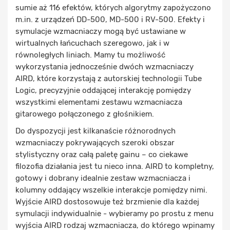
sumie aż 116 efektów, których algorytmy zapożyczono
m.in. z urządzeń DD-500, MD-500 i RV-500. Efekty i
symulacje wzmacniaczy mogą być ustawiane w
wirtualnych łańcuchach szeregowo, jak i w
równoległych liniach. Mamy tu możliwość
wykorzystania jednocześnie dwóch wzmacniaczy
AIRD, które korzystają z autorskiej technologii Tube
Logic, precyzyjnie oddającej interakcję pomiędzy
wszystkimi elementami zestawu wzmacniacza
gitarowego połączonego z głośnikiem.
Do dyspozycji jest kilkanaście różnorodnych
wzmacniaczy pokrywających szeroki obszar
stylistyczny oraz całą paletę gainu – co ciekawe
filozofia działania jest tu nieco inna. AIRD to kompletny,
gotowy i dobrany idealnie zestaw wzmacniacza i
kolumny oddający wszelkie interakcje pomiędzy nimi.
Wyjście AIRD dostosowuje też brzmienie dla każdej
symulacji indywidualnie - wybieramy po prostu z menu
wyjścia AIRD rodzaj wzmacniacza, do którego wpinamy