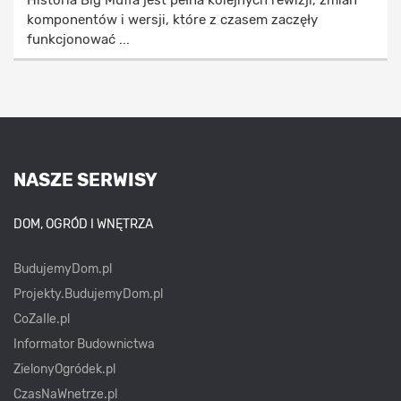
komponentów i wersji, które z czasem zaczęły
funkcjonować ...
NASZE SERWISY
DOM, OGRÓD I WNĘTRZA
BudujemyDom.pl
Projekty.BudujemyDom.pl
CoZaIle.pl
Informator Budownictwa
ZielonyOgródek.pl
CzasNaWnetrze.pl