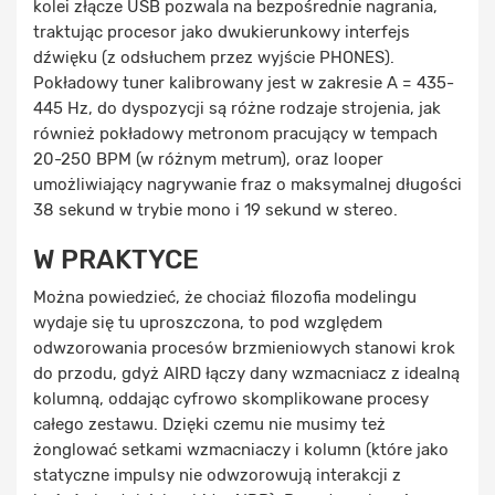
kolei złącze USB pozwala na bezpośrednie nagrania,
traktując procesor jako dwukierunkowy interfejs
dźwięku (z odsłuchem przez wyjście PHONES).
Pokładowy tuner kalibrowany jest w zakresie A = 435-
445 Hz, do dyspozycji są różne rodzaje strojenia, jak
również pokładowy metronom pracujący w tempach
20-250 BPM (w różnym metrum), oraz looper
umożliwiający nagrywanie fraz o maksymalnej długości
38 sekund w trybie mono i 19 sekund w stereo.
W PRAKTYCE
Można powiedzieć, że chociaż filozofia modelingu
wydaje się tu uproszczona, to pod względem
odwzorowania procesów brzmieniowych stanowi krok
do przodu, gdyż AIRD łączy dany wzmacniacz z idealną
kolumną, oddając cyfrowo skomplikowane procesy
całego zestawu. Dzięki czemu nie musimy też
żonglować setkami wzmacniaczy i kolumn (które jako
statyczne impulsy nie odwzorowują interakcji z