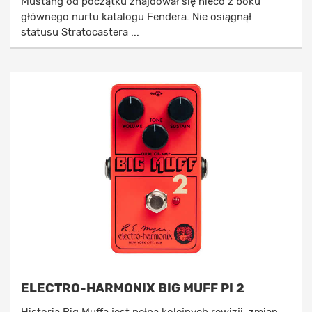
Mustang od początku znajdował się nieco z boku
głównego nurtu katalogu Fendera. Nie osiągnął
statusu Stratocastera ...
ELECTRO-HARMONIX BIG MUFF PI 2
Historia Big Muffa jest pełna kolejnych rewizji, zmian