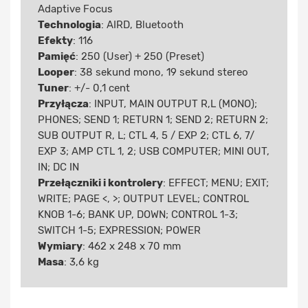
Adaptive Focus
Technologia
: AIRD, Bluetooth
Efekty
: 116
Pamięć
: 250 (User) + 250 (Preset)
Looper
: 38 sekund mono, 19 sekund stereo
Tuner
: +/- 0,1 cent
Przyłącza
: INPUT, MAIN OUTPUT R,L (MONO);
PHONES; SEND 1; RETURN 1; SEND 2; RETURN 2;
SUB OUTPUT R, L; CTL 4, 5 / EXP 2; CTL 6, 7/
EXP 3; AMP CTL 1, 2; USB COMPUTER; MINI OUT,
IN; DC IN
Przełączniki i kontrolery
: EFFECT; MENU; EXIT;
WRITE; PAGE <, >; OUTPUT LEVEL; CONTROL
KNOB 1-6; BANK UP, DOWN; CONTROL 1-3;
SWITCH 1-5; EXPRESSION; POWER
Wymiary
: 462 x 248 x 70 mm
Masa
: 3,6 kg