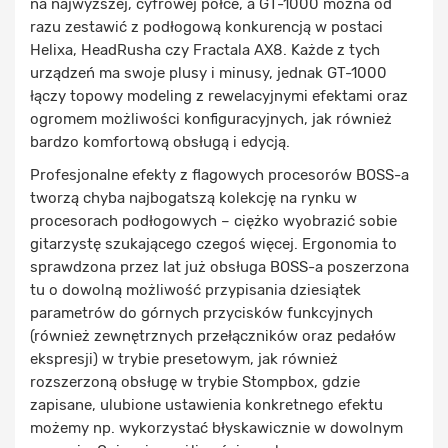
na najwyższej, cyfrowej półce, a GT-1000 można od
razu zestawić z podłogową konkurencją w postaci
Helixa, HeadRusha czy Fractala AX8. Każde z tych
urządzeń ma swoje plusy i minusy, jednak GT-1000
łączy topowy modeling z rewelacyjnymi efektami oraz
ogromem możliwości konfiguracyjnych, jak również
bardzo komfortową obsługą i edycją.
Profesjonalne efekty z flagowych procesorów BOSS-a
tworzą chyba najbogatszą kolekcję na rynku w
procesorach podłogowych – ciężko wyobrazić sobie
gitarzystę szukającego czegoś więcej. Ergonomia to
sprawdzona przez lat już obsługa BOSS-a poszerzona
tu o dowolną możliwość przypisania dziesiątek
parametrów do górnych przycisków funkcyjnych
(również zewnętrznych przełączników oraz pedałów
ekspresji) w trybie presetowym, jak również
rozszerzoną obsługę w trybie Stompbox, gdzie
zapisane, ulubione ustawienia konkretnego efektu
możemy np. wykorzystać błyskawicznie w dowolnym