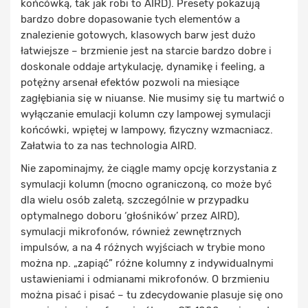
końcówką, tak jak robi to AIRD). Presety pokazują
bardzo dobre dopasowanie tych elementów a
znalezienie gotowych, klasowych barw jest dużo
łatwiejsze – brzmienie jest na starcie bardzo dobre i
doskonale oddaje artykulację, dynamikę i feeling, a
potężny arsenał efektów pozwoli na miesiące
zagłębiania się w niuanse. Nie musimy się tu martwić o
wyłączanie emulacji kolumn czy lampowej symulacji
końcówki, wpiętej w lampowy, fizyczny wzmacniacz.
Załatwia to za nas technologia AIRD.
Nie zapominajmy, że ciągle mamy opcję korzystania z
symulacji kolumn (mocno ograniczoną, co może być
dla wielu osób zaletą, szczególnie w przypadku
optymalnego doboru ‘głośników’ przez AIRD),
symulacji mikrofonów, również zewnętrznych
impulsów, a na 4 różnych wyjściach w trybie mono
można np. „zapiąć” różne kolumny z indywidualnymi
ustawieniami i odmianami mikrofonów. O brzmieniu
można pisać i pisać – tu zdecydowanie plasuje się ono