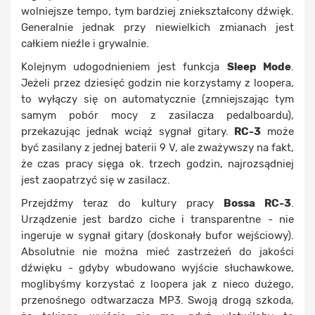
wolniejsze tempo, tym bardziej zniekształcony dźwięk.
Generalnie jednak przy niewielkich zmianach jest
całkiem nieźle i grywalnie.
Kolejnym udogodnieniem jest funkcja
Sleep Mode
.
Jeżeli przez dziesięć godzin nie korzystamy z loopera,
to wyłączy się on automatycznie (zmniejszając tym
samym pobór mocy z zasilacza pedalboardu),
przekazując jednak wciąż sygnał gitary.
RC-3
może
być zasilany z jednej baterii 9 V, ale zważywszy na fakt,
że czas pracy sięga ok. trzech godzin, najrozsądniej
jest zaopatrzyć się w zasilacz.
Przejdźmy teraz do kultury pracy
Bossa RC-3
.
Urządzenie jest bardzo ciche i transparentne - nie
ingeruje w sygnał gitary (doskonały bufor wejściowy).
Absolutnie nie można mieć zastrzeżeń do jakości
dźwięku - gdyby wbudowano wyjście słuchawkowe,
moglibyśmy korzystać z loopera jak z nieco dużego,
przenośnego odtwarzacza MP3. Swoją drogą szkoda,