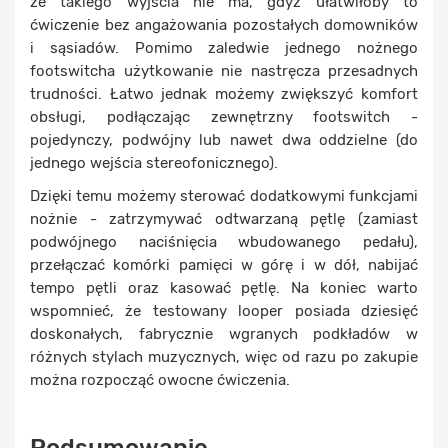
że takiego wyjścia nie ma, gdyż ułatwiłoby to
ćwiczenie bez angażowania pozostałych domowników
i sąsiadów. Pomimo zaledwie jednego nożnego
footswitcha użytkowanie nie nastręcza przesadnych
trudności. Łatwo jednak możemy zwiększyć komfort
obsługi, podłączając zewnętrzny footswitch -
pojedynczy, podwójny lub nawet dwa oddzielne (do
jednego wejścia stereofonicznego).
Dzięki temu możemy sterować dodatkowymi funkcjami
nożnie - zatrzymywać odtwarzaną pętlę (zamiast
podwójnego naciśnięcia wbudowanego pedału),
przełączać komórki pamięci w górę i w dół, nabijać
tempo pętli oraz kasować pętlę. Na koniec warto
wspomnieć, że testowany looper posiada dziesięć
doskonałych, fabrycznie wgranych podkładów w
różnych stylach muzycznych, więc od razu po zakupie
można rozpocząć owocne ćwiczenia.
Podsumowanie