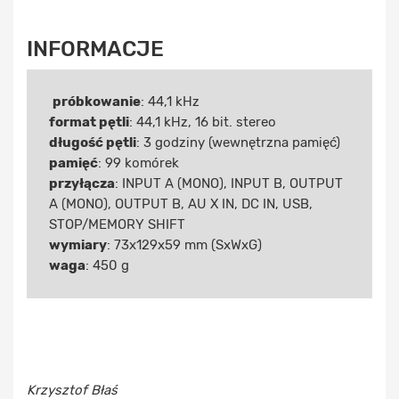
INFORMACJE
próbkowanie
: 44,1 kHz
format pętli
: 44,1 kHz, 16 bit. stereo
długość pętli
: 3 godziny (wewnętrzna pamięć)
pamięć
: 99 komórek
przyłącza
: INPUT A (MONO), INPUT B, OUTPUT
A (MONO), OUTPUT B, AU X IN, DC IN, USB,
STOP/MEMORY SHIFT
wymiary
: 73x129x59 mm (SxWxG)
waga
: 450 g
Krzysztof Błaś