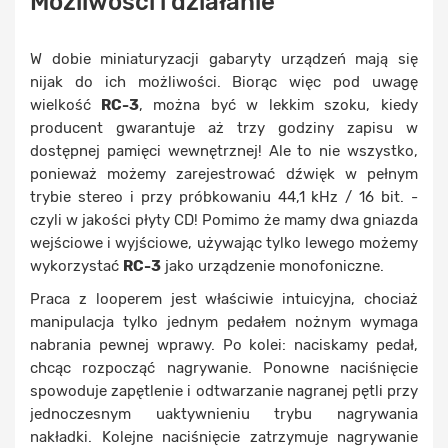
Możliwości i działanie
W dobie miniaturyzacji gabaryty urządzeń mają się
nijak do ich możliwości. Biorąc więc pod uwagę
wielkość
RC-3
, można być w lekkim szoku, kiedy
producent gwarantuje aż trzy godziny zapisu w
dostępnej pamięci wewnętrznej! Ale to nie wszystko,
ponieważ możemy zarejestrować dźwięk w pełnym
trybie stereo i przy próbkowaniu 44,1 kHz / 16 bit. -
czyli w jakości płyty CD! Pomimo że mamy dwa gniazda
wejściowe i wyjściowe, używając tylko lewego możemy
wykorzystać
RC-3
jako urządzenie monofoniczne.
Praca z looperem jest właściwie intuicyjna, chociaż
manipulacja tylko jednym pedałem nożnym wymaga
nabrania pewnej wprawy. Po kolei: naciskamy pedał,
chcąc rozpocząć nagrywanie. Ponowne naciśnięcie
spowoduje zapętlenie i odtwarzanie nagranej pętli przy
jednoczesnym uaktywnieniu trybu nagrywania
nakładki. Kolejne naciśnięcie zatrzymuje nagrywanie