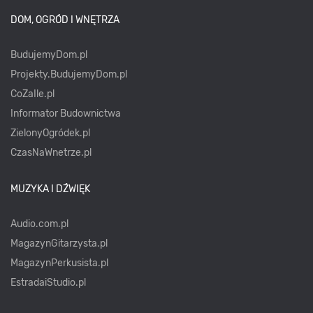
DOM, OGRÓD I WNĘTRZA
BudujemyDom.pl
Projekty.BudujemyDom.pl
CoZaIle.pl
Informator Budownictwa
ZielonyOgródek.pl
CzasNaWnetrze.pl
MUZYKA I DŹWIĘK
Audio.com.pl
MagazynGitarzysta.pl
MagazynPerkusista.pl
EstradaiStudio.pl