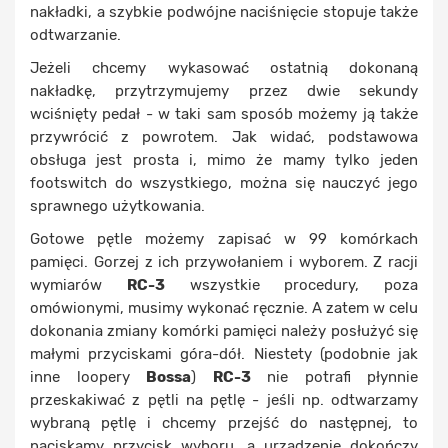
nakładki, a szybkie podwójne naciśnięcie stopuje także
odtwarzanie.
Jeżeli chcemy wykasować ostatnią dokonaną
nakładkę, przytrzymujemy przez dwie sekundy
wciśnięty pedał - w taki sam sposób możemy ją także
przywrócić z powrotem. Jak widać, podstawowa
obsługa jest prosta i, mimo że mamy tylko jeden
footswitch do wszystkiego, można się nauczyć jego
sprawnego użytkowania.
Gotowe pętle możemy zapisać w 99 komórkach
pamięci. Gorzej z ich przywołaniem i wyborem. Z racji
wymiarów
RC-3
wszystkie procedury, poza
omówionymi, musimy wykonać ręcznie. A zatem w celu
dokonania zmiany komórki pamięci należy posłużyć się
małymi przyciskami góra-dół. Niestety (podobnie jak
inne loopery
Bossa
)
RC-3
nie potrafi płynnie
przeskakiwać z pętli na pętlę - jeśli np. odtwarzamy
wybraną pętlę i chcemy przejść do następnej, to
naciskamy przycisk wyboru, a urządzenie dokończy