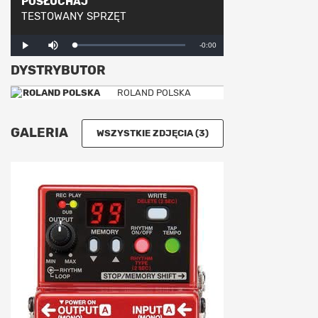
POSŁUCHAJ
TESTOWANY SPRZĘT
Mute
Remaining
-0:00
Loaded
:
Progress
:
Play
0%
0%
DYSTRYBUTOR
Time
ROLAND POLSKA
GALERIA
WSZYSTKIE ZDJĘCIA (3)