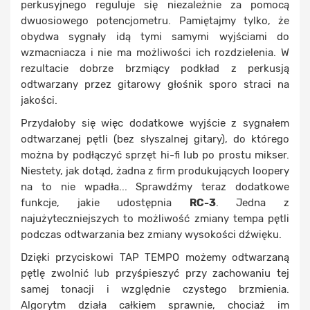
perkusyjnego reguluje się niezależnie za pomocą
dwuosiowego potencjometru. Pamiętajmy tylko, że
obydwa sygnały idą tymi samymi wyjściami do
wzmacniacza i nie ma możliwości ich rozdzielenia. W
rezultacie dobrze brzmiący podkład z perkusją
odtwarzany przez gitarowy głośnik sporo straci na
jakości.
Przydałoby się więc dodatkowe wyjście z sygnałem
odtwarzanej pętli (bez słyszalnej gitary), do którego
można by podłączyć sprzęt hi-fi lub po prostu mikser.
Niestety, jak dotąd, żadna z firm produkujących loopery
na to nie wpadła... Sprawdźmy teraz dodatkowe
funkcje, jakie udostępnia
RC-3
. Jedna z
najużyteczniejszych to możliwość zmiany tempa pętli
podczas odtwarzania bez zmiany wysokości dźwięku.
Dzięki przyciskowi TAP TEMPO możemy odtwarzaną
pętlę zwolnić lub przyśpieszyć przy zachowaniu tej
samej tonacji i względnie czystego brzmienia.
Algorytm działa całkiem sprawnie, chociaż im