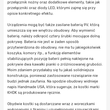
przełącznik nożny oraz dodatkowe elementy, takie jak
przełączniki oraz diody LED, którymi zajmę się przy
opisie konkretnego efektu.
Urządzenia mogą być także zasilane baterią 9V, którą
umieszcza się we wnętrzu obudowy. Aby wymienić
baterię, należy odkręcić cztery śrubki mocujące dolną
pokrywę. Bateria nie jest w żaden sposób
przytwierdzona do obudowy, nie ma tu jakiegokolwiek
koszyka, komory itp., a funkcję elementów
stabilizujących pozycję baterii pełnią naklejone na
pokrywie dwa kawałki pianki o zróżnicowanej grubości.
Moim zdaniem przydałaby się tu jakaś solidniejsza
konstrukcja, ponieważ zastosowane rozwiązanie nie
budzi jednak zaufania. Na spodzie obudowy widnieje
napis Handmade USA, która sugeruje, że kostki marki
KHDK są produkowane ręcznie.
Obydwie kostki są dostarczane wraz z woreczkami
wykonanymi z tkaniny i uzupełnionymi sznureczkami