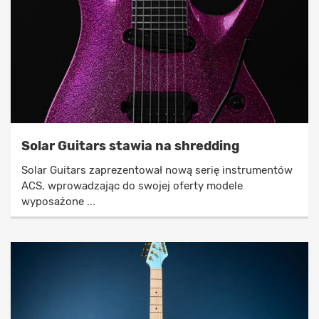
Solar Guitars stawia na shredding
Solar Guitars zaprezentował nową serię instrumentów
ACS, wprowadzając do swojej oferty modele
wyposażone ...