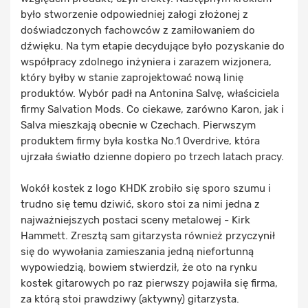
było stworzenie odpowiedniej załogi złożonej z
doświadczonych fachowców z zamiłowaniem do
dźwięku. Na tym etapie decydujące było pozyskanie do
współpracy zdolnego inżyniera i zarazem wizjonera,
który byłby w stanie zaprojektować nową linię
produktów. Wybór padł na Antonina Salvę, właściciela
firmy Salvation Mods. Co ciekawe, zarówno Karon, jak i
Salva mieszkają obecnie w Czechach. Pierwszym
produktem firmy była kostka No.1 Overdrive, która
ujrzała światło dzienne dopiero po trzech latach pracy.
Wokół kostek z logo KHDK zrobiło się sporo szumu i
trudno się temu dziwić, skoro stoi za nimi jedna z
najważniejszych postaci sceny metalowej - Kirk
Hammett. Zresztą sam gitarzysta również przyczynił
się do wywołania zamieszania jedną niefortunną
wypowiedzią, bowiem stwierdził, że oto na rynku
kostek gitarowych po raz pierwszy pojawiła się firma,
za którą stoi prawdziwy (aktywny) gitarzysta.