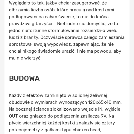
Wyglądało to tak, jakby chciał zasugerować, że
olbrzymia liczba osób, które pracują nad kostkami
podłogowymi na całym świecie, to nie do końca
prawdziwi gitarzyści... Nietrudno się domyślić, że to
jedno niefortunne sformułowanie rozsierdziło wielu
ludzi z branży. Oczywiście sprawca całego zamieszania
sprostował swoją wypowiedź, zapewniając, że nie
chciał nikogo świadomie urazić, i nie ma powodu, aby
mu nie wierzyć.
BUDOWA
Każdy z efektów zamknięto w solidnej żeliwnej
obudowie o wymiarach wynoszących 120x65x40 mm.
Na bocznej ściance zlokalizowano wejście IN, wyjście
OUT oraz gniazdo do podłączenia zasilacza 9V. Na
płycie wierzchniej każdej kostki znalazły się cztery
potencjometry z gałkami typu chicken head,