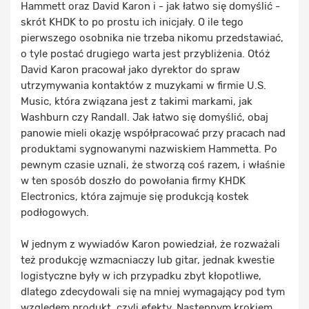
Hammett oraz David Karon i - jak łatwo się domyślić -
skrót KHDK to po prostu ich inicjały. O ile tego
pierwszego osobnika nie trzeba nikomu przedstawiać,
o tyle postać drugiego warta jest przybliżenia. Otóż
David Karon pracował jako dyrektor do spraw
utrzymywania kontaktów z muzykami w firmie U.S.
Music, która związana jest z takimi markami, jak
Washburn czy Randall. Jak łatwo się domyślić, obaj
panowie mieli okazję współpracować przy pracach nad
produktami sygnowanymi nazwiskiem Hammetta. Po
pewnym czasie uznali, że stworzą coś razem, i właśnie
w ten sposób doszło do powołania firmy KHDK
Electronics, która zajmuje się produkcją kostek
podłogowych.
W jednym z wywiadów Karon powiedział, że rozważali
też produkcję wzmacniaczy lub gitar, jednak kwestie
logistyczne były w ich przypadku zbyt kłopotliwe,
dlatego zdecydowali się na mniej wymagający pod tym
względem produkt, czyli efekty. Następnym krokiem