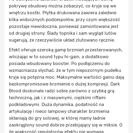
pokrywę obudowy można zobaczyć, co kryje się we
wnętrzu kostki. Płytka drukowana zawiera zaledwie
kilka widocznych podzespołów, przy czym większość
pozostaje niewidoczna, ponieważ zamontowana jest
od drugiej strony. Ślady topnika i sam wygląd lutów
sugerują, że rzeczywiście układ zlutowano ręcznie.
Efekt oferuje szeroką gamę brzmień przesterowanych,
wliczając w to sound typu hi-gain, a dodatkowo
posiada wbudowany booster. Po podłączeniu do
wzmacniacza słychać, że w tym niepozornym pudełku
kryje się potężna moc. Maksymalne wartości gainu dają
bezkompromisowe brzmienie o dużej kompresji. Dark
Blood doskonale radzi sobie zarówno z szybką grą
techniczną, jak i z masywnymi, ciężkimi riffami
podkładowymi. Duża dynamika, podatność na
artykulację i nieco lampowy charakter brzmienia
skłaniają do gry solowej, w której mamy ładnie
zaokrąglony sound dobrze przebijający się w miksie. O
ile większość regulatorów efektu nie wymaga