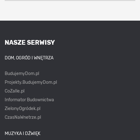
NASZE SERWISY
DOM, OGRÓD I WNĘTRZA
BudujemyDom.pl
Projekty.BudujemyDom.pl
CoZaIle.pl
Informator Budownictwa
ZielonyOgródek.pl
CzasNaWnetrze.pl
MUZYKA I DŹWIĘK