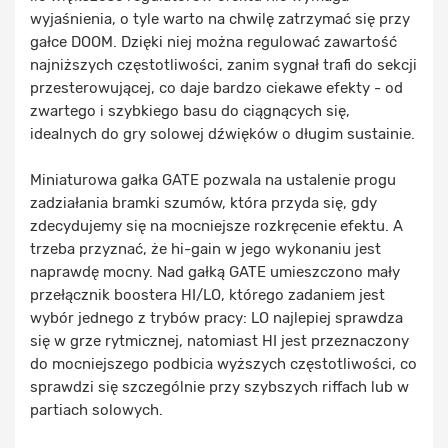
wyjaśnienia, o tyle warto na chwilę zatrzymać się przy
gałce DOOM. Dzięki niej można regulować zawartość
najniższych częstotliwości, zanim sygnał trafi do sekcji
przesterowującej, co daje bardzo ciekawe efekty - od
zwartego i szybkiego basu do ciągnących się,
idealnych do gry solowej dźwięków o długim sustainie.
Miniaturowa gałka GATE pozwala na ustalenie progu
zadziałania bramki szumów, która przyda się, gdy
zdecydujemy się na mocniejsze rozkręcenie efektu. A
trzeba przyznać, że hi-gain w jego wykonaniu jest
naprawdę mocny. Nad gałką GATE umieszczono mały
przełącznik boostera HI/LO, którego zadaniem jest
wybór jednego z trybów pracy: LO najlepiej sprawdza
się w grze rytmicznej, natomiast HI jest przeznaczony
do mocniejszego podbicia wyższych częstotliwości, co
sprawdzi się szczególnie przy szybszych riffach lub w
partiach solowych.