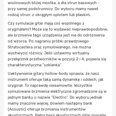
wiolinowych bliżej mostka, a dla strun basowych -
przy samej podstrunnicy. Do wyboru mamy nawet
rodzaj strun: z okrągłym oplotem lub płaskim.
Czy symulacje gitar mają coś wspólnego z
oryginałami? Może się to wydawać nieprawdopodobne,
ale brzmienie tego urządzenia jest nie do odróżnienia
od wzorca. Po nagraniu próbki prawdziwego
Stratocastera oraz symulowanego, nie można
wychwycić różnicy. Jeśli ustawimy wirtualny
przełącznik przetworników w pozycji 2 i 4, pojawia się
charakterystyczna "szklanka".
Uaktywnienie gitary hollow-body sprawia, że nasz
instrument oferuje taką samą dynamikę i oddech, jak
oryginał. To naprawdę niesamowite. Wszystkie
symulowane brzmienia elektryczne zgromadzone są w
jednym banku o nazwie "Electric". Do wyboru jednak
mamy znacznie więcej, bowiem następny bank
(Acoustic) oferuje brzmienia instrumentów
akustycznych. Pełna baza akustycznych gitar posiada