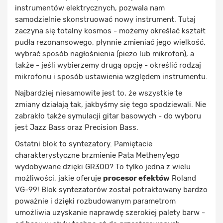
instrumentów elektrycznych, pozwala nam
samodzielnie skonstruować nowy instrument. Tutaj
zaczyna się totalny kosmos - możemy określać kształt
pudła rezonansowego, płynnie zmieniać jego wielkość,
wybrać sposób nagłośnienia (piezo lub mikrofon), a
także - jeśli wybierzemy drugą opcję - określić rodzaj
mikrofonu i sposób ustawienia względem instrumentu.
Najbardziej niesamowite jest to, że wszystkie te
zmiany działają tak, jakbyśmy się tego spodziewali. Nie
zabrakło także symulacji gitar basowych - do wyboru
jest Jazz Bass oraz Precision Bass.
Ostatni blok to syntezatory. Pamiętacie
charakterystyczne brzmienie Pata Metheny’ego
wydobywane dzięki GR300? To tylko jedna z wielu
możliwości, jakie oferuje
procesor efektów
Roland
VG-99! Blok syntezatorów został potraktowany bardzo
poważnie i dzięki rozbudowanym parametrom
umożliwia uzyskanie naprawdę szerokiej palety barw -