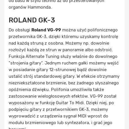
od basu w stylu techno aż do przesterowanych
organów Hammonda.
ROLAND GK-3
Do obsługi
Roland VG-99
można użyć polifonicznego
przetwornika GK-3, dzięki któremu uzyskamy kontrolę
nad każdą struną z osobna. Możemy np. dowolnie
rozłożyć każdą ze strun w panoramie albo odstroić.
Funkcja Alternate Tuning służy właśnie do dowolnego
"strojenia gitary". Jednym ruchem gałki możemy wejść
w posiadanie gitary 12-strunowej bądź dowolnie
ustalić strój standardowej gitary. W efekcie otrzymamy
niezniekształcone brzmienie, bez żadnego słyszalnego
opóźnienia dźwięku. Polifonia umożliwiła także
zastosowanie wielogłosowych efektów. VG-99 został
wyposażony w funkcję Guitar To Midi. Dzięki niej, po
podpięciu gitary z przetwornikiem GK-3, możemy
wyprowadzić z urządzenia sygnał MIDI wprost do
modułu brzmieniowego lub syntezatora, i grać jego