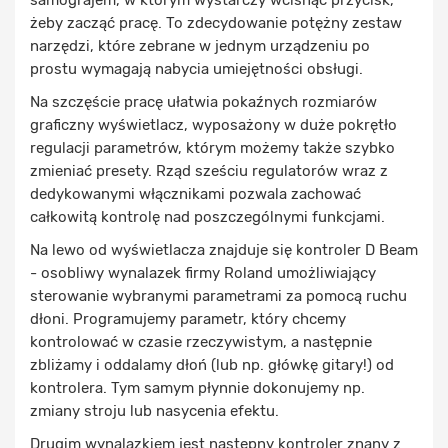
samograjem, w którym wystarczy wcisnąć przycisk,
żeby zacząć pracę. To zdecydowanie potężny zestaw
narzędzi, które zebrane w jednym urządzeniu po
prostu wymagają nabycia umiejętności obsługi.
Na szczęście pracę ułatwia pokaźnych rozmiarów
graficzny wyświetlacz, wyposażony w duże pokrętło
regulacji parametrów, którym możemy także szybko
zmieniać presety. Rząd sześciu regulatorów wraz z
dedykowanymi włącznikami pozwala zachować
całkowitą kontrolę nad poszczególnymi funkcjami.
Na lewo od wyświetlacza znajduje się kontroler D Beam
- osobliwy wynalazek firmy Roland umożliwiający
sterowanie wybranymi parametrami za pomocą ruchu
dłoni. Programujemy parametr, który chcemy
kontrolować w czasie rzeczywistym, a następnie
zbliżamy i oddalamy dłoń (lub np. główkę gitary!) od
kontrolera. Tym samym płynnie dokonujemy np.
zmiany stroju lub nasycenia efektu.
Drugim wynalazkiem jest następny kontroler znany z