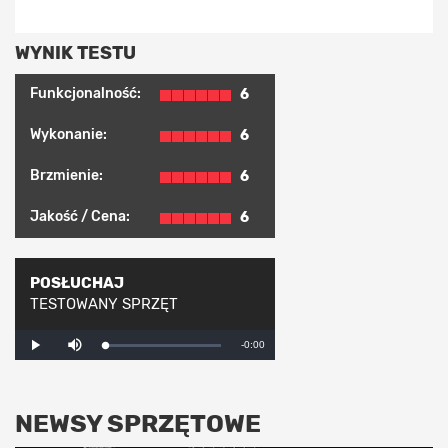
WYNIK TESTU
Funkcjonalność:
6
Wykonanie:
6
Brzmienie:
6
Jakość / Cena:
6
POSŁUCHAJ
TESTOWANY SPRZĘT
Mute
Remaining
-0:00
Loaded
:
Progress
:
Play
0%
0%
Time
NEWSY SPRZĘTOWE