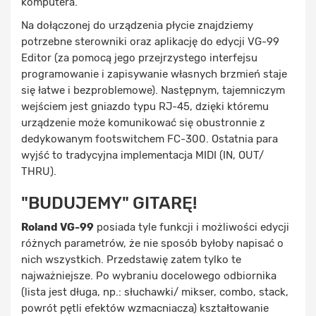
komputera.
Na dołączonej do urządzenia płycie znajdziemy
potrzebne sterowniki oraz aplikację do edycji VG-99
Editor (za pomocą jego przejrzystego interfejsu
programowanie i zapisywanie własnych brzmień staje
się łatwe i bezproblemowe). Następnym, tajemniczym
wejściem jest gniazdo typu RJ-45, dzięki któremu
urządzenie może komunikować się obustronnie z
dedykowanym footswitchem FC-300. Ostatnia para
wyjść to tradycyjna implementacja MIDI (IN, OUT/
THRU).
"BUDUJEMY" GITARĘ!
Roland VG-99
posiada tyle funkcji i możliwości edycji
różnych parametrów, że nie sposób byłoby napisać o
nich wszystkich. Przedstawię zatem tylko te
najważniejsze. Po wybraniu docelowego odbiornika
(lista jest długa, np.: słuchawki/ mikser, combo, stack,
powrót pętli efektów wzmacniacza) kształtowanie