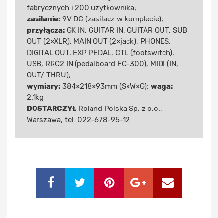
fabrycznych i 200 użytkownika;
zasilanie:
9V DC (zasilacz w komplecie);
przyłącza:
GK IN, GUITAR IN, GUITAR OUT, SUB
OUT (2×XLR), MAIN OUT (2×jack), PHONES,
DIGITAL OUT, EXP PEDAL, CTL (footswitch),
USB, RRC2 IN (pedalboard FC-300), MIDI (IN,
OUT/ THRU);
wymiary:
384×218×93mm (S×W×G);
waga:
2.1kg
DOSTARCZYŁ
Roland Polska Sp. z o.o.,
Warszawa, tel. 022-678-95-12