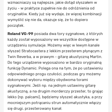
wzmacniaczy są najlepsze, jakie dotąd słyszałem w
życiu - w praktyce zupełnie nie do odróżnienia od
oryginałów. Kiedy już się wydaje, że więcej kombinacji
wymyślić się nie da, okazuje się, że to dopiero
początek.
Roland VG-99
posiada dwa tory sygnałowe, z których
każdy został wyposażony we wszystkie dostępne w
urządzeniu symulacje. Możemy więc w lewym kanale
słyszeć Stratocastera z lekkim przesterem płynącym z
Twin Reverba, a w prawym - gitarę akustyczną Martin.
Do tego urządzenie wyposażono w bardzo oryginalną
funkcję Dynamic. Polega ona na tym, że po ustawieniu
odpowiedniego progu czułości, podczas gry możemy
dokonywać wyboru między obydwoma torami
sygnałowymi. Jeśli np. na jednym ustawimy gitarę
akustyczną, a na drugim morderczy przester, to grając
lekko (np. palcami), będziemy słyszeć akustyka, a przy
mocniejszym potrącaniu strun automatycznie włączy
się drugi, przesterowany kanał.