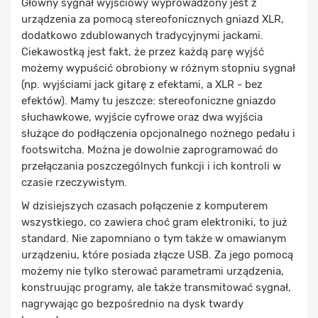
Główny sygnał wyjściowy wyprowadzony jest z
urządzenia za pomocą stereofonicznych gniazd XLR,
dodatkowo zdublowanych tradycyjnymi jackami.
Ciekawostką jest fakt, że przez każdą parę wyjść
możemy wypuścić obrobiony w różnym stopniu sygnał
(np. wyjściami jack gitarę z efektami, a XLR - bez
efektów). Mamy tu jeszcze: stereofoniczne gniazdo
słuchawkowe, wyjście cyfrowe oraz dwa wyjścia
służące do podłączenia opcjonalnego nożnego pedału i
footswitcha. Można je dowolnie zaprogramować do
przełączania poszczególnych funkcji i ich kontroli w
czasie rzeczywistym.
W dzisiejszych czasach połączenie z komputerem
wszystkiego, co zawiera choć gram elektroniki, to już
standard. Nie zapomniano o tym także w omawianym
urządzeniu, które posiada złącze USB. Za jego pomocą
możemy nie tylko sterować parametrami urządzenia,
konstruując programy, ale także transmitować sygnał,
nagrywając go bezpośrednio na dysk twardy