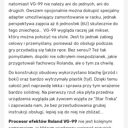
natomiast VG-99 nie należy ani do jednych, ani do
drugich. Owszem opcjonalnie można dokupić specjalny
adapter umożliwiający zamontowanie w racku, jednak
perspektywa zajęcia aż 6 jednostek (6U) skutecznie do
tego zniechęca... VG-99 wygląda raczej jak mikser,
który można położyć na stole. Jest to jednak zabieg
celowy i przemyślany, ponieważ do obsługi podczas
gry przydadzą się także ręce. Bez sensu? Też tak
pomyślałem, dopóki nie odkryłem niespodzianek, jakie
przygotowali fachowcy Rolanda, ale o tym za chwilę.
Do konstrukcji obudowy wykorzystano blachę (przód i
boki) oraz bardzo wytrzymały plastik (tył). Dzięki temu
całość jest naprawdę lekka i sprawia przy tym wrażenie
bardzo solidnej. Na pierwszy rzut oka płyta przednia
urządzenia wygląda jak żywcem wyjęta ze "Star Treka"
i zapowiada nam, że bez przestudiowania grubej
instrukcji obsługi, lepiej się do niej nie zbliżać...
Procesor efektów Roland VG-99
nie jest kolejnym