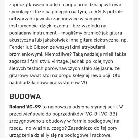
zapoczątkowało modę na popularne dzisiaj cyfrowe
symulacje. Różnica polegała na tym, że VG-8 potrafił
odtwarzać zjawiska zachodzące w samym
instrumencie, dzięki czemu - bez względu na
posiadany instrument - mogliśmy brzmieć jak gitara
akustyczna lub jakakolwiek inna gitara elektryczna, np.
Fender lub Gibson ze wszystkimi atrybutami
brzmieniowymi. Niemożliwe? Taką nadzieję mieli także
zagorzali fani stylu vintage, jednak po kolejnych
ślepych testach porównawczych stało się jasne, że
gitarowy świat stoi na progu kolejnej rewolucji. Oto
nadchodziła nowa era systemów VG.
BUDOWA
Roland VG-99
to najnowsza odsłona słynnej serii. W
przeciwieństwie do poprzedników (VG-8 i VG-88)
zrezygnowano z obudowy w formie podłogowej na
rzecz... no właśnie, czego? Zasadniczo do tej pory
urządzenia dzieliły się na podłogowe i rackowe,