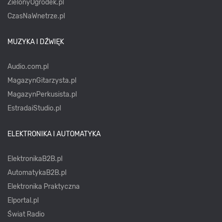
ZielonyOgródek.pl
CzasNaWnetrze.pl
MUZYKA I DŹWIĘK
Audio.com.pl
MagazynGitarzysta.pl
MagazynPerkusista.pl
EstradaiStudio.pl
ELEKTRONIKA I AUTOMATYKA
ElektronikaB2B.pl
AutomatykaB2B.pl
Elektronika Praktyczna
Elportal.pl
Świat Radio