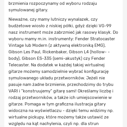
brzmienia rozpoczynamy od wyboru rodzaju
symulowanej gitary.
Nieważne, czy mamy lutniczy wynalazek, czy
budżetowe wiosło z niskiej półki, gdyż dzięki VG-99
nasz instrument może zabrzmieć jak rasowy klasyk. Do
wyboru mamy m.in. instrumenty: Fender Stratocaster
Vintage lub Modern (z aktywną elektroniką EMG),
Gibson Les Paul, Rickenbaker, Gibson L4 (hollow- -
body), Gibson ES-335 (semi-akustyk) czy Fender
Telecaster. Na dodatek w każdej takiej wirtualnej
gitarze możemy samodzielnie wybrać konfigurację
symulowanego układu przetworników. Jeżeli nie
pasuje nam żadne brzmienie, przechodzimy do trybu
VARI i "konstruujemy" gitarę sami! Określamy liczbę i
rodzaj przetworników, a także ich umiejscowienie w
gitarze. Pomaga w tym graficzna ilustracja gitary
widoczna na wyświetlaczu - dzięki temu widzimy np.
wirtualne pickupy, które możemy także ustawić ze
względu na kąt nachylenia, czyli np. dla strun