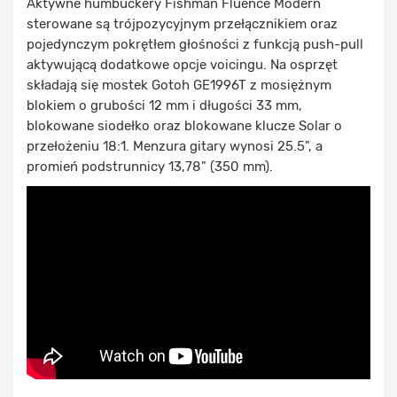
Aktywne humbuckery Fishman Fluence Modern
sterowane są trójpozycyjnym przełącznikiem oraz
pojedynczym pokrętłem głośności z funkcją push-pull
aktywującą dodatkowe opcje voicingu. Na osprzęt
składają się mostek Gotoh GE1996T z mosiężnym
blokiem o grubości 12 mm i długości 33 mm,
blokowane siodełko oraz blokowane klucze Solar o
przełożeniu 18:1. Menzura gitary wynosi 25.5", a
promień podstrunnicy 13,78" (350 mm).