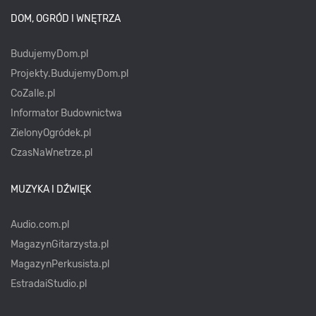
DOM, OGRÓD I WNĘTRZA
BudujemyDom.pl
Projekty.BudujemyDom.pl
CoZaIle.pl
Informator Budownictwa
ZielonyOgródek.pl
CzasNaWnetrze.pl
MUZYKA I DŹWIĘK
Audio.com.pl
MagazynGitarzysta.pl
MagazynPerkusista.pl
EstradaiStudio.pl