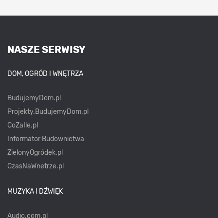
NASZE SERWISY
DOM, OGRÓD I WNĘTRZA
BudujemyDom.pl
Projekty.BudujemyDom.pl
CoZaIle.pl
Informator Budownictwa
ZielonyOgródek.pl
CzasNaWnetrze.pl
MUZYKA I DŹWIĘK
Audio.com.pl