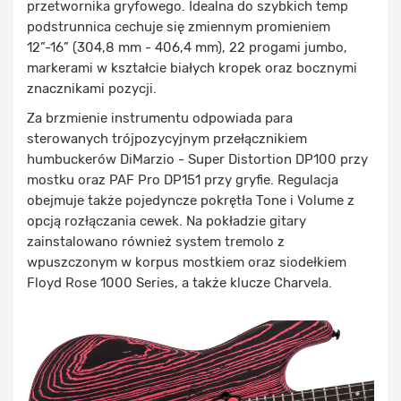
przetwornika gryfowego. Idealna do szybkich temp
podstrunnica cechuje się zmiennym promieniem
12”-16” (304,8 mm - 406,4 mm), 22 progami jumbo,
markerami w kształcie białych kropek oraz bocznymi
znacznikami pozycji.
Za brzmienie instrumentu odpowiada para
sterowanych trójpozycyjnym przełącznikiem
humbuckerów DiMarzio - Super Distortion DP100 przy
mostku oraz PAF Pro DP151 przy gryfie. Regulacja
obejmuje także pojedyncze pokrętła Tone i Volume z
opcją rozłączania cewek. Na pokładzie gitary
zainstalowano również system tremolo z
wpuszczonym w korpus mostkiem oraz siodełkiem
Floyd Rose 1000 Series, a także klucze Charvela.