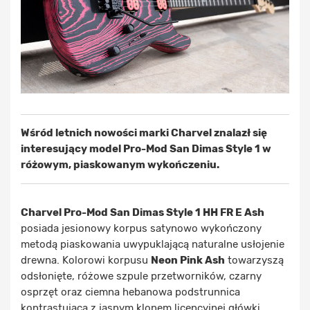
Wśród letnich nowości marki Charvel znalazł się
interesujący model Pro-Mod San Dimas Style 1 w
różowym, piaskowanym wykończeniu.
Charvel Pro-Mod San Dimas Style 1 HH FR E Ash
posiada jesionowy korpus satynowo wykończony
metodą piaskowania uwypuklającą naturalne usłojenie
drewna. Kolorowi korpusu
Neon Pink Ash
towarzyszą
odsłonięte, różowe szpule przetworników, czarny
osprzęt oraz ciemna hebanowa podstrunnica
kontrastująca z jasnym klonem licencyjnej główki