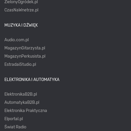
ZielonyOgródek.pl
CzasNaWnetrze.pl
MUZYKA I DŹWIĘK
Audio.com.pl
MagazynGitarzysta.pl
MagazynPerkusista.pl
EstradaiStudio.pl
ELEKTRONIKA I AUTOMATYKA
ElektronikaB2B.pl
AutomatykaB2B.pl
Elektronika Praktyczna
Elportal.pl
Świat Radio