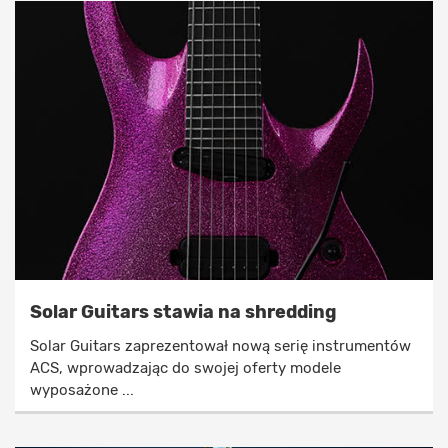
Solar Guitars stawia na shredding
Solar Guitars zaprezentował nową serię instrumentów
ACS, wprowadzając do swojej oferty modele
wyposażone ...