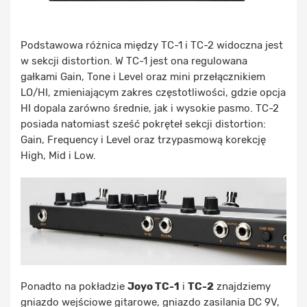
Podstawowa różnica między TC-1 i TC-2 widoczna jest
w sekcji distortion. W TC-1 jest ona regulowana
gałkami Gain, Tone i Level oraz mini przełącznikiem
LO/HI, zmieniającym zakres częstotliwości, gdzie opcja
HI dopala zarówno średnie, jak i wysokie pasmo. TC-2
posiada natomiast sześć pokręteł sekcji distortion:
Gain, Frequency i Level oraz trzypasmową korekcję
High, Mid i Low.
Ponadto na pokładzie
Joyo TC-1
i
TC-2
znajdziemy
gniazdo wejściowe gitarowe, gniazdo zasilania DC 9V,