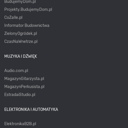
BudujemyDom.pl
Projekty.BudujemyDom.pl
CoZaIle.pl
Informator Budownictwa
ZielonyOgródek.pl
CzasNaWnetrze.pl
MUZYKA I DŹWIĘK
Audio.com.pl
MagazynGitarzysta.pl
MagazynPerkusista.pl
EstradaiStudio.pl
ELEKTRONIKA I AUTOMATYKA
ElektronikaB2B.pl