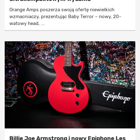
Orange Amps poszerza swoją ofertę niewielkich
wzmacniaczy, prezentując Baby Terror – nowy, 20-
watowy head, ...
Billie Joe Armstrong i nowy Epiphone Les