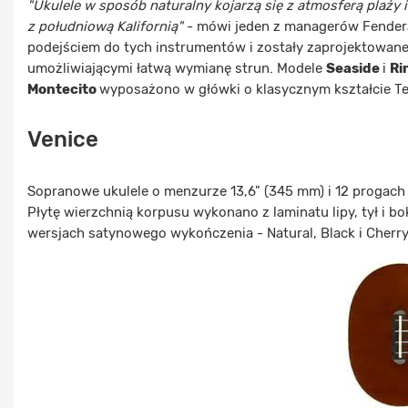
"Ukulele w sposób naturalny kojarzą się z atmosferą plaży
z południową Kalifornią"
- mówi jeden z managerów Fendera
podejściem do tych instrumentów i zostały zaprojektowane
umożliwiającymi łatwą wymianę strun. Modele
Seaside
i
Ri
Montecito
wyposażono w główki o klasycznym kształcie Tel
Venice
Sopranowe ukulele o menzurze 13,6" (345 mm) i 12 progach i
Płytę wierzchnią korpusu wykonano z laminatu lipy, tył i b
wersjach satynowego wykończenia - Natural, Black i Cherr