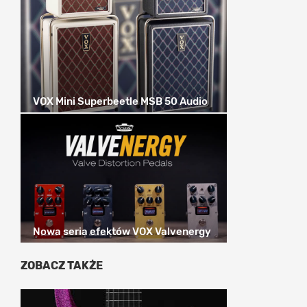
VOX Mini Superbeetle MSB 50 Audio
Nowa seria efektów VOX Valvenergy
ZOBACZ TAKŻE