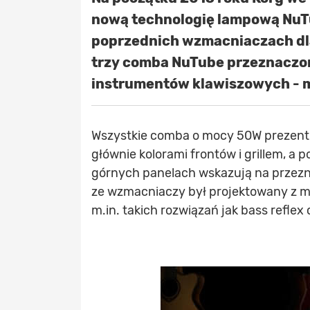
nową technologię lampową NuTu
poprzednich wzmacniaczach dla
trzy comba NuTube przeznaczone
instrumentów klawiszowych - 
Wszystkie comba o mocy 50W prezentuj
głównie kolorami frontów i grillem, a 
górnych panelach wskazują na przezn
ze wzmacniaczy był projektowany z my
m.in. takich rozwiązań jak bass refle