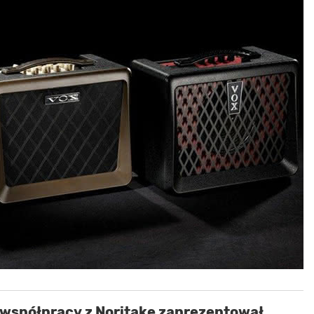
 współpracy z Noritake zaprezentował