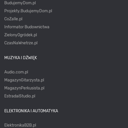
BudujemyDom.pl
Projekty.BudujemyDom.pl
CoZaIle.pl
Informator Budownictwa
ZielonyOgródek.pl
CzasNaWnetrze.pl
MUZYKA I DŹWIĘK
Audio.com.pl
MagazynGitarzysta.pl
MagazynPerkusista.pl
EstradaiStudio.pl
ELEKTRONIKA I AUTOMATYKA
ElektronikaB2B.pl