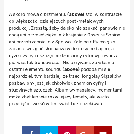
A skoro mowa o brzmieniu,
(above)
stoi w kontraście
do większości dzisiejszych post-metalowych
produkcji. Zresztą, żeby daleko nie szukać, panowie nie
chcą ani brzmieć ciężej niż krajanie z Obscure Sphinx
ani przestrzenniej niż Spoiwo. Kolejne riffy mają za
zadanie wciągać słuchacza w depresyjne bagno, a
cyzelowany i oszczędnie kładziony rytm wprowadza
pierwiastek transowości. Nie ukrywam, że właśnie
ostatni elementu soundu
(above)
podoba mi się
najbardziej, tym bardziej, że trzeci longplay Ślązaków
pozbawiony jest jakichkolwiek znamion cyfry i
studyjnych sztuczek. Album wymagający, momentami
może zbyt leniwie rozwijający tematy, ale warto
przysiąść i wejść w ten świat bez oczekiwań.