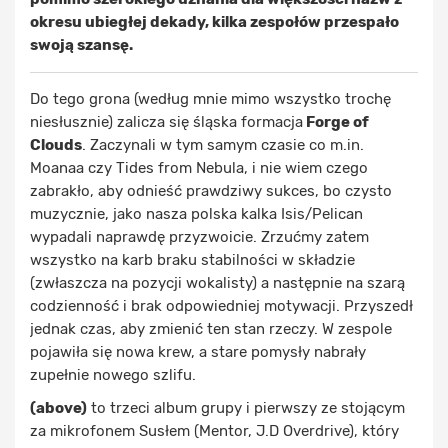
okresu ubiegłej dekady, kilka zespołów przespało
swoją szansę.
Do tego grona (według mnie mimo wszystko trochę
niesłusznie) zalicza się śląska formacja
Forge of
Clouds
. Zaczynali w tym samym czasie co m.in.
Moanaa czy Tides from Nebula, i nie wiem czego
zabrakło, aby odnieść prawdziwy sukces, bo czysto
muzycznie, jako nasza polska kalka Isis/Pelican
wypadali naprawdę przyzwoicie. Zrzućmy zatem
wszystko na karb braku stabilności w składzie
(zwłaszcza na pozycji wokalisty) a następnie na szarą
codzienność i brak odpowiedniej motywacji. Przyszedł
jednak czas, aby zmienić ten stan rzeczy. W zespole
pojawiła się nowa krew, a stare pomysły nabrały
zupełnie nowego szlifu.
(above)
to trzeci album grupy i pierwszy ze stojącym
za mikrofonem Susłem (Mentor, J.D Overdrive), który