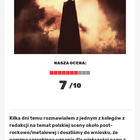
NASZA OCENA:
7
/10
Kilka dni temu rozmawiałem z jednym z kolegów z
redakcji na temat polskiej sceny około post-
rockowo/metalowej i doszliśmy do wniosku, że
pomimo szerokiego uznania dla większości nazw z