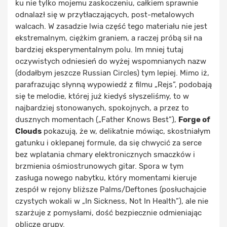
ku nie tylko mojemu zaskoczeniu, całkiem sprawnie
odnalazł się w przytłaczających, post-metalowych
walcach. W zasadzie lwia część tego materiału nie jest
ekstremalnym, ciężkim graniem, a raczej próbą sił na
bardziej eksperymentalnym polu. Im mniej tutaj
oczywistych odniesień do wyżej wspomnianych nazw
(dodałbym jeszcze Russian Circles) tym lepiej. Mimo iż,
parafrazując słynną wypowiedź z filmu „Rejs”, podobają
się te melodie, której już kiedyś słyszeliśmy, to w
najbardziej stonowanych, spokojnych, a przez to
dusznych momentach („Father Knows Best”),
Forge of
Clouds
pokazują, że w, delikatnie mówiąc, skostniałym
gatunku i oklepanej formule, da się chwycić za serce
bez wplatania chmary elektronicznych smaczków i
brzmienia ośmiostrunowych gitar. Spora w tym
zasługa nowego nabytku, który momentami kieruje
zespół w rejony bliższe Palms/Deftones (posłuchajcie
czystych wokali w „In Sickness, Not In Health”), ale nie
szarżuje z pomysłami, dość bezpiecznie odmieniając
oblicze grupy.