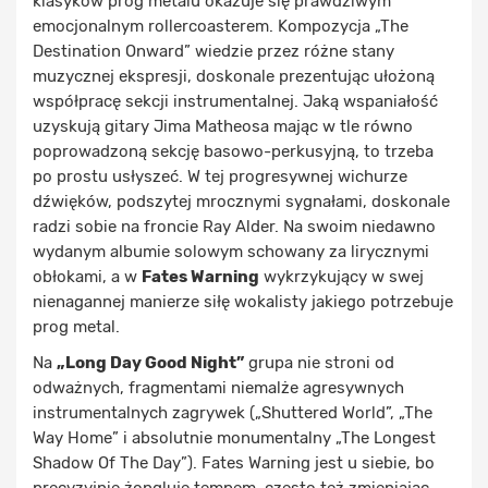
klasyków prog metalu okazuje się prawdziwym
emocjonalnym rollercoasterem. Kompozycja „The
Destination Onward” wiedzie przez różne stany
muzycznej ekspresji, doskonale prezentując ułożoną
współpracę sekcji instrumentalnej. Jaką wspaniałość
uzyskują gitary Jima Matheosa mając w tle równo
poprowadzoną sekcję basowo-perkusyjną, to trzeba
po prostu usłyszeć. W tej progresywnej wichurze
dźwięków, podszytej mrocznymi sygnałami, doskonale
radzi sobie na froncie Ray Alder. Na swoim niedawno
wydanym albumie solowym schowany za lirycznymi
obłokami, a w
Fates Warning
wykrzykujący w swej
nienagannej manierze siłę wokalisty jakiego potrzebuje
prog metal.
Na
„Long Day Good Night”
grupa nie stroni od
odważnych, fragmentami niemalże agresywnych
instrumentalnych zagrywek („Shuttered World”, „The
Way Home” i absolutnie monumentalny „The Longest
Shadow Of The Day”). Fates Warning jest u siebie, bo