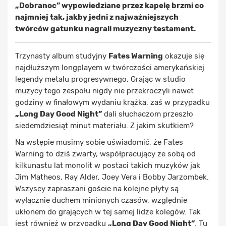
„Dobranoc” wypowiedziane przez kapelę brzmi co
najmniej tak, jakby jedni z najważniejszych
twórców gatunku nagrali muzyczny testament.
Trzynasty album studyjny
Fates Warning
okazuje się
najdłuższym longplayem w twórczości amerykańskiej
legendy metalu progresywnego. Grając w studio
muzycy tego zespołu nigdy nie przekroczyli nawet
godziny w finałowym wydaniu krążka, zaś w przypadku
„Long Day Good Night”
dali słuchaczom przeszło
siedemdziesiąt minut materiału. Z jakim skutkiem?
Na wstępie musimy sobie uświadomić, że Fates
Warning to dziś zwarty, współpracujący ze sobą od
kilkunastu lat monolit w postaci takich muzyków jak
Jim Matheos, Ray Alder, Joey Vera i Bobby Jarzombek.
Wszyscy zapraszani goście na kolejne płyty są
wyłącznie duchem minionych czasów, względnie
ukłonem do grających w tej samej lidze kolegów. Tak
jest również w przypadku
„Long Day Good Night”
. Tu