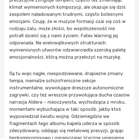
precyzyjnie żongluje tempem, często też zmieniając
klimat wymienionych kompozycji, ale okazuje się dziś
zespołem naładowanym trudnymi, często bolesnymi
emocjami. Czuję, że w muzyce formacji czai się coś w
rodzaju żalu, może złości, bo współczesność nie
potrafi dzielić się z nami życiem. Fates Warning jej
odpowiada. Na wielowątkowych strukturach
wymienionych utworów odzwierciedla szeroką paletę
emocjonalności, którą można przełożyć na muzykę.
Są tu więc nagłe, niespodziewane, drapieżne zmiany
tempa, niemalże schizofreniczne sekcje
instrumentalne, wywołujące dreszcze autonomiczne
zagrywki, czy też wreszcie przywołująca ducha czasów
narracja Aldera – nieoczywista, wychodząca z mroku,
momentami wybuchająca w taki sposób, jakby ktoś
wypowiedział światu wojnę. Gdzieniegdzie we
fragmentach tego albumu kapela uderza w sposób
zdecydowany, oddając się metalowej precyzji, grając
bezkompromisowo i ograniczając liryczne uniesienia