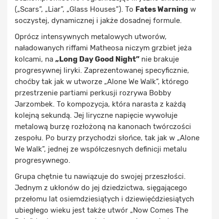
(„Scars”, „Liar”, „Glass Houses”). To
Fates Warning
w
soczystej, dynamicznej i jakże dosadnej formule.
Oprócz intensywnych metalowych utworów,
naładowanych riffami Matheosa niczym grzbiet jeża
kolcami, na
„Long Day Good Night”
nie brakuje
progresywnej liryki. Zaprezentowanej specyficznie,
choćby tak jak w utworze „Alone We Walk”, którego
przestrzenie partiami perkusji rozrywa Bobby
Jarzombek. To kompozycja, która narasta z każdą
kolejną sekundą. Jej liryczne napięcie wywołuje
metalową burzę rozłożoną na kanonach twórczości
zespołu. Po burzy przychodzi słońce, tak jak w „Alone
We Walk”, jednej ze współczesnych definicji metalu
progresywnego.
Grupa chętnie tu nawiązuje do swojej przeszłości.
Jednym z ukłonów do jej dziedzictwa, sięgającego
przełomu lat osiemdziesiątych i dziewięćdziesiątych
ubiegłego wieku jest także utwór „Now Comes The