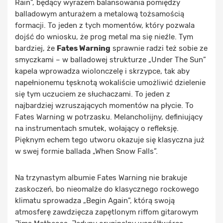
Rain”, będący wyrazem balansowania pomiędzy
balladowym anturażem a metalową tożsamością
formacji. To jeden z tych momentów, który pozwala
dojść do wniosku, że prog metal ma się nieźle. Tym
bardziej, że
Fates Warning
sprawnie radzi też sobie ze
smyczkami – w balladowej strukturze „Under The Sun”
kapela wprowadza wiolonczelę i skrzypce, tak aby
napełnionemu tęsknotą wokaliście umożliwić dzielenie
się tym uczuciem ze słuchaczami. To jeden z
najbardziej wzruszających momentów na płycie. To
Fates Warning w potrzasku. Melancholijny, definiujący
na instrumentach smutek, wołający o refleksję.
Pięknym echem tego utworu okazuje się klasyczna już
w swej formie ballada „When Snow Falls”.
Na trzynastym albumie Fates Warning nie brakuje
zaskoczeń, bo nieomalże do klasycznego rockowego
klimatu sprowadza „Begin Again”, którą swoją
atmosferę zawdzięcza zapętlonym riffom gitarowym