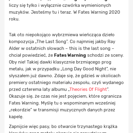
liczy się tylko i wyłącznie czwórka wymienionych
muzyków. Jesteśmy tu i teraz. W Fates Warning 2020
roku.
Tak oto niepokojąco wybrzmiewa wieńcząca dzieło
kompozycja „The Last Song”. Co najmniej jakby Ray
Alder w ostatnich słowach – this is the last song –
chciał powiedzieć, że
Fates Warning
schodzi ze sceny.
Oby nie! Takiej dawki klasycznie brzmiącego prog
metalu, jak w przypadku „Long Day Good Night”, nie
słyszałem już dawno. Zdaje się, że gdzieś w okolicach
premiery ostatniego materiału zespołu, czyli wydanego
przed czterema laty albumu „
Theories Of Flight
”.
Okazuje się, że czas nie jest pojęciem, które ogranicza
Fates Warning. Myślę tu o wspominanym wcześniej
„rekordzie” w transmisji muzycznych danych przez
kapelę.
Zapnijcie więc pasy, bo otwarcie trzynastego krążka