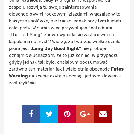
Jima Matheosa. Jedyny oryginalny współtwórca
zespołu rozwija tu swoje zainteresowania
oldschoolowymi rockowymi zjazdami, włączając w to
klasyczną solówkę, nie tracąc jednak przy tym klimatu
całej płyty. W sumie więc przywołując finał albumu,
„The Last Song”, znowu wypada się zastanowić co
kapela ma na myśli? Wierzę, że tworząc wielkie dzieło
jakim jest „
Long Day Good Night”
nie próbuje
oznajmić słuchaczom, że to już koniec. W przypadku
gdyby jednak tak było, chciałbym podsumować
zarówno ten materiał, jak i wieloletnią obecność
Fates
Warning
na scenie czytelną oceną i jednym słowem –
zasłużyliście.