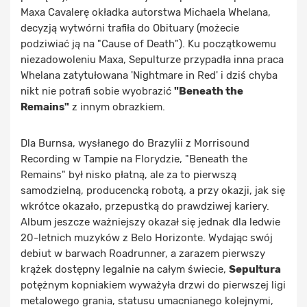
Maxa Cavalerę okładka autorstwa Michaela Whelana,
decyzją wytwórni trafiła do Obituary (możecie
podziwiać ją na "Cause of Death"). Ku początkowemu
niezadowoleniu Maxa, Sepulturze przypadła inna praca
Whelana zatytułowana 'Nightmare in Red' i dziś chyba
nikt nie potrafi sobie wyobrazić
"Beneath the
Remains"
z innym obrazkiem.
Dla Burnsa, wysłanego do Brazylii z Morrisound
Recording w Tampie na Florydzie, "Beneath the
Remains" był nisko płatną, ale za to pierwszą
samodzielną, producencką robotą, a przy okazji, jak się
wkrótce okazało, przepustką do prawdziwej kariery.
Album jeszcze ważniejszy okazał się jednak dla ledwie
20-letnich muzyków z Belo Horizonte. Wydając swój
debiut w barwach Roadrunner, a zarazem pierwszy
krążek dostępny legalnie na całym świecie,
Sepultura
potężnym kopniakiem wyważyła drzwi do pierwszej ligi
metalowego grania, statusu umacnianego kolejnymi,