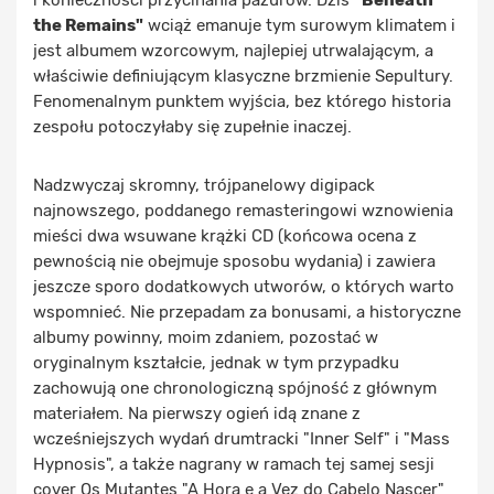
i konieczności przycinania pazurów. Dziś
"Beneath
the Remains"
wciąż emanuje tym surowym klimatem i
jest albumem wzorcowym, najlepiej utrwalającym, a
właściwie definiującym klasyczne brzmienie Sepultury.
Fenomenalnym punktem wyjścia, bez którego historia
zespołu potoczyłaby się zupełnie inaczej.
Nadzwyczaj skromny, trójpanelowy digipack
najnowszego, poddanego remasteringowi wznowienia
mieści dwa wsuwane krążki CD (końcowa ocena z
pewnością nie obejmuje sposobu wydania) i zawiera
jeszcze sporo dodatkowych utworów, o których warto
wspomnieć. Nie przepadam za bonusami, a historyczne
albumy powinny, moim zdaniem, pozostać w
oryginalnym kształcie, jednak w tym przypadku
zachowują one chronologiczną spójność z głównym
materiałem. Na pierwszy ogień idą znane z
wcześniejszych wydań drumtracki "Inner Self" i "Mass
Hypnosis", a także nagrany w ramach tej samej sesji
cover Os Mutantes "A Hora e a Vez do Cabelo Nascer"