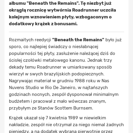
albumu "Beneath the Remains". Tę niezbyt już
okrągłą rocznicę wytwórnia Roadrunner uczciła
kolejnym wznowieniem płyty, wzbogaconym o
dodatkowy krążek z bonusami.
Rozmaitych reedycji
"Beneath the Remains"
było już
sporo, co najlepiej świadczy o niesłabnącej
popularności tej płyty, zasłużenie należącej dziś do
ścisłej czołówki metalowego kanonu. Jednak trzy
dekady temu Roadrunner w umiarkowany sposób
wierzył w swych brazylijskich podopiecznych.
Nagrywając materiał w grudniu 1988 roku w Nas
Nuvens Studio w Rio De Janeiro, w najtańszych
godzinach nocnych, zespół dysponował minimalnym
budżetem i pracował z mało wówczas znanym,
przybyłym ze Stanów Scottem Burnsem.
Krążek ukazał się 7 kwietnia 1989 w niewielkim
nakładzie, zespół nie otrzymał za niego niemal żadnych
pieniędzy, a na dodatek wybrana pierwotnie przez