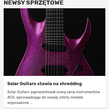
NEWSY SPRZĘTOWE
Solar Guitars stawia na shredding
Solar Guitars zaprezentował nową serię instrumentów
ACS, wprowadzając do swojej oferty modele
wyposażone ...