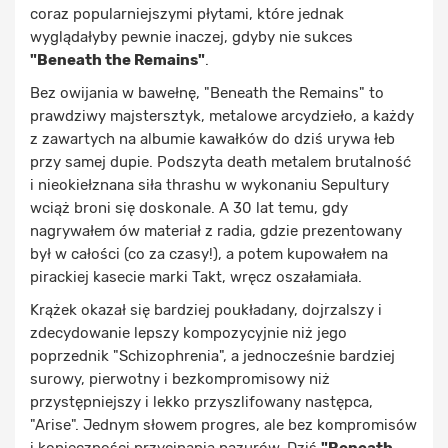
coraz popularniejszymi płytami, które jednak
wyglądałyby pewnie inaczej, gdyby nie sukces
"Beneath the Remains"
.
Bez owijania w bawełnę, "Beneath the Remains" to
prawdziwy majstersztyk, metalowe arcydzieło, a każdy
z zawartych na albumie kawałków do dziś urywa łeb
przy samej dupie. Podszyta death metalem brutalność
i nieokiełznana siła thrashu w wykonaniu Sepultury
wciąż broni się doskonale. A 30 lat temu, gdy
nagrywałem ów materiał z radia, gdzie prezentowany
był w całości (co za czasy!), a potem kupowałem na
pirackiej kasecie marki Takt, wręcz oszałamiała.
Krążek okazał się bardziej poukładany, dojrzalszy i
zdecydowanie lepszy kompozycyjnie niż jego
poprzednik "Schizophrenia", a jednocześnie bardziej
surowy, pierwotny i bezkompromisowy niż
przystępniejszy i lekko przyszlifowany następca,
"Arise". Jednym słowem progres, ale bez kompromisów