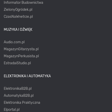
Informator Budownictwa
ZielonyOgródek.pl
CzasNaWnetrze.pl
MUZYKA I DŹWIĘK
Audio.com.pl
MagazynGitarzysta.pl
MagazynPerkusista.pl
EstradaiStudio.pl
ELEKTRONIKA I AUTOMATYKA
ElektronikaB2B.pl
AutomatykaB2B.pl
Elektronika Praktyczna
Elportal.pl