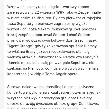
Wznowienie zamyka dziesięcioutworowy koncert
zarejestrowany 22 września 1989 roku w Zeppelinhalle
w niemieckim Kaufbeuren. Była to pierwsza europejska
trasa Sepultury (i pierwszy zagraniczny wyjazd
wszystkich, poza Maxem, muzyków grupy), podczas
której zespół supportował Sodom. I choć Sodom
promował wówczas swój kultowy dziś, trzeci krążek
"Agent Orange", gdy tylko karawana opuściła Niemcy,
to właśnie Brazylijczycy nieoczekiwanie stali się
większą atrakcją. Publiczność w Paryżu czy Londynie
tłumnie opuszczała salę po występie Sepultury, nie
czekając na Niemców, co musiało wywoływać niemałą
konsternację w ekipie Toma Angelrippera.
Surowe, naładowane adrenaliną i nieco chaotyczne
koncertowe wykonania z Kaufbeuren, trzymane jednak
w ryzach niezwykle precyzyjną grą Igora Cavalery,
dobrze obrazują ówczesne oblicze grupy. Co ciekawe,