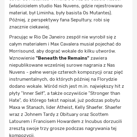
(właścicielem studio Nas Nuvens, gdzie rejestrowano
materiał, był Liminha, były basista Os Mutantes).
Później, z perspektywy fana Sepultury, robi się
znacznie ciekawiej.
Pracując w Rio De Janeiro zespół nie wyrobił się z
całym materiałem i Max Cavalera musiał pojechać do
Morrisound, aby dograć wokale do kilku utworów.
Wznowienie
"Beneath the Remains"
zawiera
niepublikowane wcześniej surowe nagrania z Nas
Nuvens - pełne wersje czterech kompozycji oraz pięć
instrumentalnych, do których później na Florydzie
dodano wokale. Wśród nich jest m.in. największy hit z
płyty "Inner Self", a także oczywiście "Stronger than
Hate", do którego tekst napisał, już podczas pobytu
Maxa w Stanach, lider Atheist, Kelly Shaefer. Shaefer
wraz z Johnem Tardy z Obituary oraz Scottem
Latourem i Francisem Howardem z Incubus dorzucili
zresztą swoje trzy grosze podczas nagrywania tej
kompozycji.