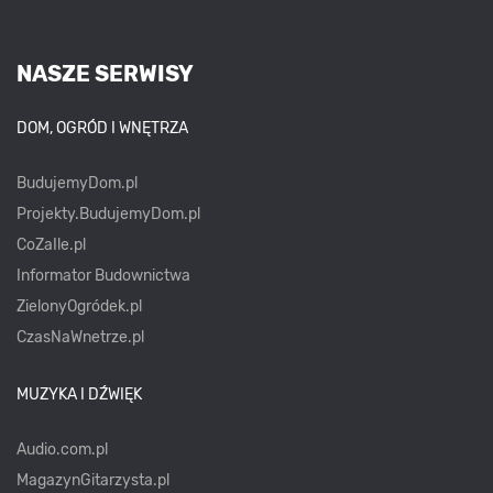
NASZE SERWISY
DOM, OGRÓD I WNĘTRZA
BudujemyDom.pl
Projekty.BudujemyDom.pl
CoZaIle.pl
Informator Budownictwa
ZielonyOgródek.pl
CzasNaWnetrze.pl
MUZYKA I DŹWIĘK
Audio.com.pl
MagazynGitarzysta.pl