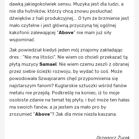
dawką jakiegokolwiek sensu. Muzyka jest dla ludzi, a
nie dla hutników, którzy chcą znowu posłuchać
dźwięków z hali produkcyjnej... O tym że brzmienie jest
mało czytelne i jest główną przyczyną tej ogólnej
kakofonii zalewającej "
Above
" nie mam już siły
wspominać.
Jak powiedział kiedyś jeden mój znajomy zakładając
dres : "Nie ma litości". Nie wiem co chcieli przekazać tą
płytą muzycy
Samael
. Nie wiem czemu zeszli z obranej
przez siebie ścieżki rozwoju, by wydać to coś. Może
powodowała Szwajcarami chęć przypomnienia się
najstarszym fanom? Kuglarskie sztuczki wśród fanów
metalu nie przejdą. Podkreślę na koniec, iż to moje
osobiste zdanie na temat tej płyty, i być może ten hałas
ma swoich fanów, a ja jestem za mało pro by
zrozumieć "
Above
"? Jak dla mnie niezła kaszana.
Grzegorz Żurek