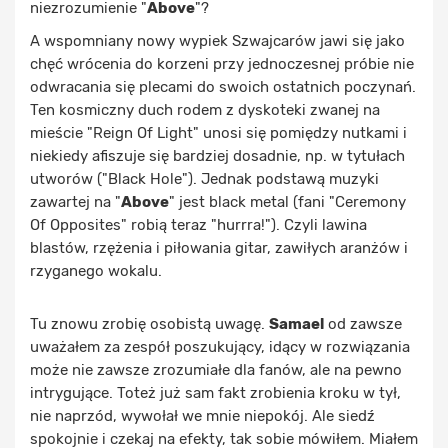
niezrozumienie "
Above
"?
A wspomniany nowy wypiek Szwajcarów jawi się jako
chęć wrócenia do korzeni przy jednoczesnej próbie nie
odwracania się plecami do swoich ostatnich poczynań.
Ten kosmiczny duch rodem z dyskoteki zwanej na
mieście "Reign Of Light" unosi się pomiędzy nutkami i
niekiedy afiszuje się bardziej dosadnie, np. w tytułach
utworów ("Black Hole"). Jednak podstawą muzyki
zawartej na "
Above
" jest black metal (fani "Ceremony
Of Opposites" robią teraz "hurrra!"). Czyli lawina
blastów, rzężenia i piłowania gitar, zawiłych aranżów i
rzyganego wokalu.
Tu znowu zrobię osobistą uwagę.
Samael
od zawsze
uważałem za zespół poszukujący, idący w rozwiązania
może nie zawsze zrozumiałe dla fanów, ale na pewno
intrygujące. Toteż już sam fakt zrobienia kroku w tył,
nie naprzód, wywołał we mnie niepokój. Ale siedź
spokojnie i czekaj na efekty, tak sobie mówiłem. Miałem