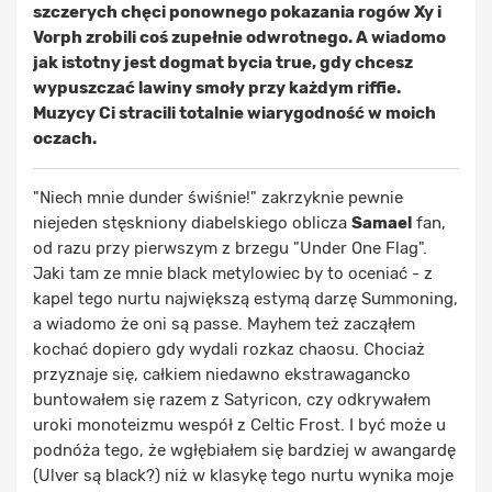
szczerych chęci ponownego pokazania rogów Xy i
Vorph zrobili coś zupełnie odwrotnego. A wiadomo
jak istotny jest dogmat bycia true, gdy chcesz
wypuszczać lawiny smoły przy każdym riffie.
Muzycy Ci stracili totalnie wiarygodność w moich
oczach.
"Niech mnie dunder świśnie!" zakrzyknie pewnie
niejeden stęskniony diabelskiego oblicza
Samael
fan,
od razu przy pierwszym z brzegu "Under One Flag".
Jaki tam ze mnie black metylowiec by to oceniać - z
kapel tego nurtu największą estymą darzę Summoning,
a wiadomo że oni są passe. Mayhem też zacząłem
kochać dopiero gdy wydali rozkaz chaosu. Chociaż
przyznaje się, całkiem niedawno ekstrawagancko
buntowałem się razem z Satyricon, czy odkrywałem
uroki monoteizmu wespół z Celtic Frost. I być może u
podnóża tego, że wgłębiałem się bardziej w awangardę
(Ulver są black?) niż w klasykę tego nurtu wynika moje