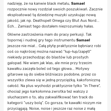
nadzieję, że na kanwie black metalu,
Samael
rozpocznie nowy rozdział swoich poszukiwań. Zacznie
eksploatować tą dziedzinę muzyki uzyskując nową
jakość, jak np. Deathspell Omega czy Blut Aus Nord...
Ech... Zamiast tego dostałem niezrozumiały hałas.
Główne zastrzeżenia mam do pracy perkusji. Tak
topornej i nudnej gry tego instrumentu
Samael
jeszcze nie miał... Całą płytę praktycznie bębniarz robi
coś co najkrócej można nazwać "łup-łup/zapętl"
niekiedy przechodząc do blastów lub prostych
galopad. Nie wiem jak Was, ale mnie przy trzecim
kawałku zaczęła boleć od tego głowa... Motywy
gitarowe są do siebie bliźniaczo podobne, przez co
wszystko zlewa się w jedną przyciężką, kakofoniczną
całość. Na plus wychodzi praktycznie tylko "In There",
chociaż jego karkołomna zwrotka też walczy z
słuchaczem o to, aby zakwalifikować ten track do
kategorii "uszy bolą". Co gorsza, te kawałki niczym nie
przyciągają. Noise, noise i jeszcze raz noise z małą