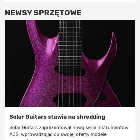
NEWSY SPRZĘTOWE
Solar Guitars stawia na shredding
Solar Guitars zaprezentował nową serię instrumentów
ACS, wprowadzając do swojej oferty modele