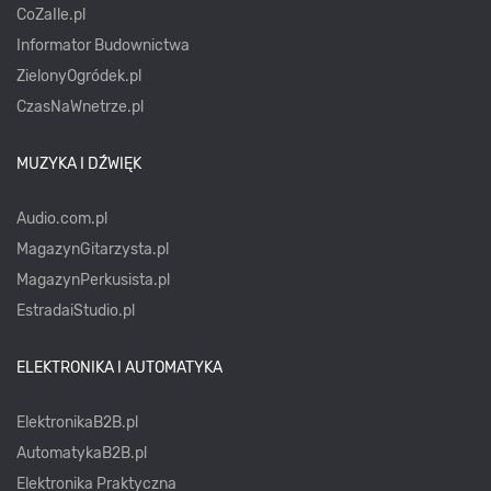
CoZaIle.pl
Informator Budownictwa
ZielonyOgródek.pl
CzasNaWnetrze.pl
MUZYKA I DŹWIĘK
Audio.com.pl
MagazynGitarzysta.pl
MagazynPerkusista.pl
EstradaiStudio.pl
ELEKTRONIKA I AUTOMATYKA
ElektronikaB2B.pl
AutomatykaB2B.pl
Elektronika Praktyczna