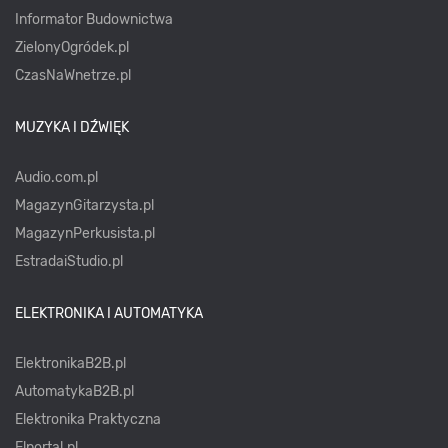
Informator Budownictwa
ZielonyOgródek.pl
CzasNaWnetrze.pl
MUZYKA I DŹWIĘK
Audio.com.pl
MagazynGitarzysta.pl
MagazynPerkusista.pl
EstradaiStudio.pl
ELEKTRONIKA I AUTOMATYKA
ElektronikaB2B.pl
AutomatykaB2B.pl
Elektronika Praktyczna
Elportal.pl