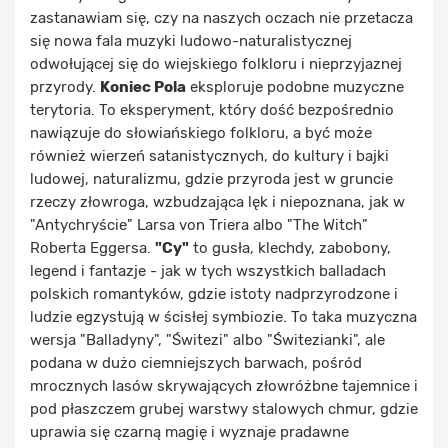
zastanawiam się, czy na naszych oczach nie przetacza
się nowa fala muzyki ludowo-naturalistycznej
odwołującej się do wiejskiego folkloru i nieprzyjaznej
przyrody.
Koniec Pola
eksploruje podobne muzyczne
terytoria. To eksperyment, który dość bezpośrednio
nawiązuje do słowiańskiego folkloru, a być może
również wierzeń satanistycznych, do kultury i bajki
ludowej, naturalizmu, gdzie przyroda jest w gruncie
rzeczy złowroga, wzbudzająca lęk i niepoznana, jak w
"Antychryście" Larsa von Triera albo "The Witch"
Roberta Eggersa.
"Cy"
to gusła, klechdy, zabobony,
legend i fantazje - jak w tych wszystkich balladach
polskich romantyków, gdzie istoty nadprzyrodzone i
ludzie egzystują w ścisłej symbiozie. To taka muzyczna
wersja "Balladyny", "Świtezi" albo "Świtezianki", ale
podana w dużo ciemniejszych barwach, pośród
mrocznych lasów skrywających złowróżbne tajemnice i
pod płaszczem grubej warstwy stalowych chmur, gdzie
uprawia się czarną magię i wyznaje pradawne