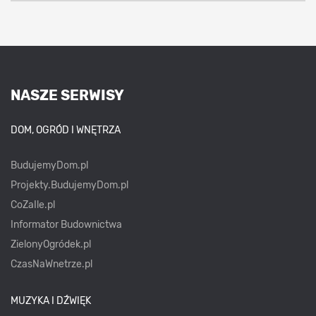
NASZE SERWISY
DOM, OGRÓD I WNĘTRZA
BudujemyDom.pl
Projekty.BudujemyDom.pl
CoZaIle.pl
Informator Budownictwa
ZielonyOgródek.pl
CzasNaWnetrze.pl
MUZYKA I DŹWIĘK