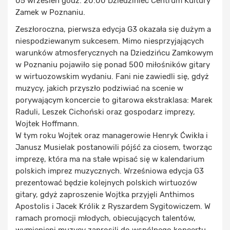
05 wrzesień godz. 20:00 Dziedziniec Centrum Kultury
Zamek w Poznaniu.
Zeszłoroczna, pierwsza edycja G3 okazała się dużym a
niespodziewanym sukcesem. Mimo niesprzyjających
warunków atmosferycznych na Dziedzińcu Zamkowym
w Poznaniu pojawiło się ponad 500 miłośników gitary
w wirtuozowskim wydaniu. Fani nie zawiedli się, gdyż
muzycy, jakich przyszło podziwiać na scenie w
porywającym koncercie to gitarowa ekstraklasa: Marek
Raduli, Leszek Cichoński oraz gospodarz imprezy,
Wojtek Hoffmann.
W tym roku Wojtek oraz managerowie Henryk Ćwikła i
Janusz Musielak postanowili pójść za ciosem, tworząc
imprezę, która ma na stałe wpisać się w kalendarium
polskich imprez muzycznych. Wrześniowa edycja G3
prezentować będzie kolejnych polskich wirtuozów
gitary, gdyż zaproszenie Wojtka przyjęli Anthimos
Apostolis i Jacek Królik z Ryszardem Sygitowiczem. W
ramach promocji młodych, obiecujących talentów,