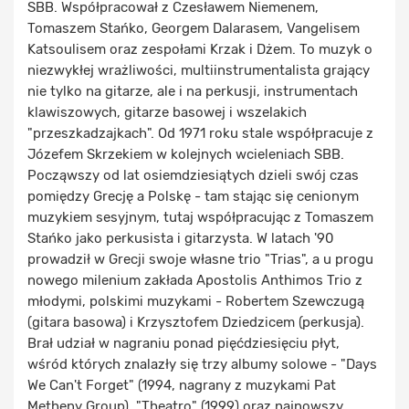
SBB. Współpracował z Czesławem Niemenem,
Tomaszem Stańko, Georgem Dalarasem, Vangelisem
Katsoulisem oraz zespołami Krzak i Dżem. To muzyk o
niezwykłej wrażliwości, multiinstrumentalista grający
nie tylko na gitarze, ale i na perkusji, instrumentach
klawiszowych, gitarze basowej i wszelakich
"przeszkadzajkach". Od 1971 roku stale współpracuje z
Józefem Skrzekiem w kolejnych wcieleniach SBB.
Począwszy od lat osiemdziesiątych dzieli swój czas
pomiędzy Grecję a Polskę - tam stając się cenionym
muzykiem sesyjnym, tutaj współpracując z Tomaszem
Stańko jako perkusista i gitarzysta. W latach '90
prowadził w Grecji swoje własne trio "Trias", a u progu
nowego milenium zakłada Apostolis Anthimos Trio z
młodymi, polskimi muzykami - Robertem Szewczugą
(gitara basowa) i Krzysztofem Dziedzicem (perkusja).
Brał udział w nagraniu ponad pięćdziesięciu płyt,
wśród których znalazły się trzy albumy solowe - "Days
We Can't Forget" (1994, nagrany z muzykami Pat
Metheny Group), "Theatro" (1999) oraz najnowszy