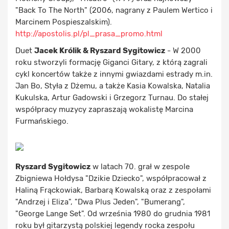
"Back To The North" (2006, nagrany z Paulem Wertico i
Marcinem Pospieszalskim).
http://apostolis.pl/pl_prasa_promo.html
Duet
Jacek Królik & Ryszard Sygitowicz
- W 2000
roku stworzyli formację Giganci Gitary, z którą zagrali
cykl koncertów także z innymi gwiazdami estrady m.in.
Jan Bo, Styła z Dżemu, a także Kasia Kowalska, Natalia
Kukulska, Artur Gadowski i Grzegorz Turnau. Do stałej
współpracy muzycy zapraszają wokalistę Marcina
Furmańskiego.
Ryszard Sygitowicz
w latach 70. grał w zespole
Zbigniewa Hołdysa "Dzikie Dziecko", współpracował z
Haliną Frąckowiak, Barbarą Kowalską oraz z zespołami
"Andrzej i Eliza", "Dwa Plus Jeden", "Bumerang",
"George Lange Set". Od września 1980 do grudnia 1981
roku był gitarzystą polskiej legendy rocka zespołu