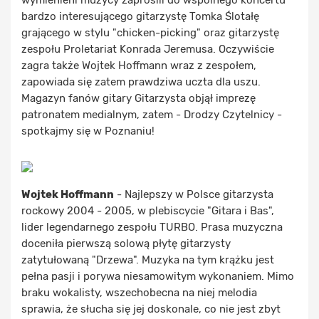
wymienieni muzycy zaprosili do wspólnego koncertu
bardzo interesującego gitarzystę Tomka Ślotałę
grającego w stylu "chicken-picking" oraz gitarzystę
zespołu Proletariat Konrada Jeremusa. Oczywiście
zagra także Wojtek Hoffmann wraz z zespołem,
zapowiada się zatem prawdziwa uczta dla uszu.
Magazyn fanów gitary Gitarzysta objął imprezę
patronatem medialnym, zatem - Drodzy Czytelnicy -
spotkajmy się w Poznaniu!
Wojtek Hoffmann
- Najlepszy w Polsce gitarzysta
rockowy 2004 - 2005, w plebiscycie "Gitara i Bas",
lider legendarnego zespołu TURBO. Prasa muzyczna
doceniła pierwszą solową płytę gitarzysty
zatytułowaną "Drzewa". Muzyka na tym krążku jest
pełna pasji i porywa niesamowitym wykonaniem. Mimo
braku wokalisty, wszechobecna na niej melodia
sprawia, że słucha się jej doskonale, co nie jest zbyt