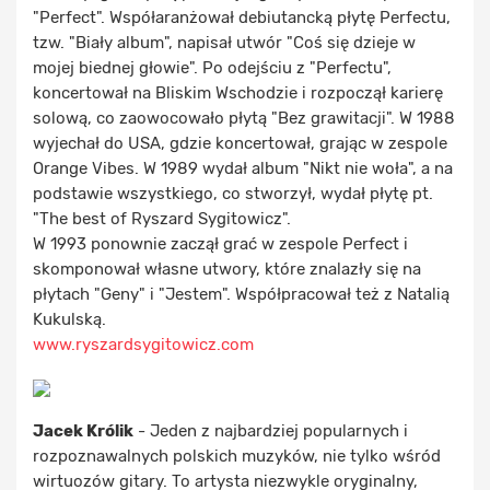
"Perfect". Współaranżował debiutancką płytę Perfectu,
tzw. "Biały album", napisał utwór "Coś się dzieje w
mojej biednej głowie". Po odejściu z "Perfectu",
koncertował na Bliskim Wschodzie i rozpoczął karierę
solową, co zaowocowało płytą "Bez grawitacji". W 1988
wyjechał do USA, gdzie koncertował, grając w zespole
Orange Vibes. W 1989 wydał album "Nikt nie woła", a na
podstawie wszystkiego, co stworzył, wydał płytę pt.
"The best of Ryszard Sygitowicz".
W 1993 ponownie zaczął grać w zespole Perfect i
skomponował własne utwory, które znalazły się na
płytach "Geny" i "Jestem". Współpracował też z Natalią
Kukulską.
www.ryszardsygitowicz.com
Jacek Królik
- Jeden z najbardziej popularnych i
rozpoznawalnych polskich muzyków, nie tylko wśród
wirtuozów gitary. To artysta niezwykle oryginalny,