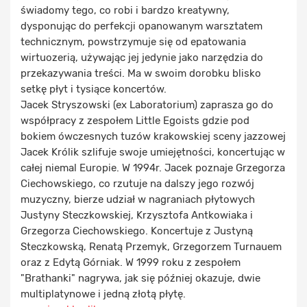
świadomy tego, co robi i bardzo kreatywny,
dysponując do perfekcji opanowanym warsztatem
technicznym, powstrzymuje się od epatowania
wirtuozerią, używając jej jedynie jako narzędzia do
przekazywania treści. Ma w swoim dorobku blisko
setkę płyt i tysiące koncertów.
Jacek Stryszowski (ex Laboratorium) zaprasza go do
współpracy z zespołem Little Egoists gdzie pod
bokiem ówczesnych tuzów krakowskiej sceny jazzowej
Jacek Królik szlifuje swoje umiejętności, koncertując w
całej niemal Europie. W 1994r. Jacek poznaje Grzegorza
Ciechowskiego, co rzutuje na dalszy jego rozwój
muzyczny, bierze udział w nagraniach płytowych
Justyny Steczkowskiej, Krzysztofa Antkowiaka i
Grzegorza Ciechowskiego. Koncertuje z Justyną
Steczkowską, Renatą Przemyk, Grzegorzem Turnauem
oraz z Edytą Górniak. W 1999 roku z zespołem
"Brathanki" nagrywa, jak się później okazuje, dwie
multiplatynowe i jedną złotą płytę.