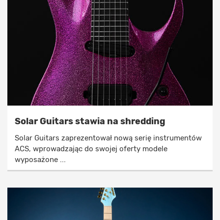
Solar Guitars stawia na shredding
Solar Guitars zaprezentował nową serię instrumentów
ACS, wprowadzając do swojej oferty modele
wyposażone ...