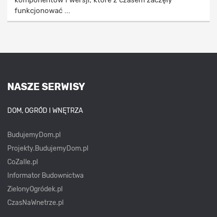
funkcjonować ...
NASZE SERWISY
DOM, OGRÓD I WNĘTRZA
BudujemyDom.pl
Projekty.BudujemyDom.pl
CoZaIle.pl
Informator Budownictwa
ZielonyOgródek.pl
CzasNaWnetrze.pl