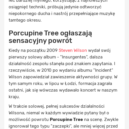
Nic bardziej mylnego; korzystając z najnowszych
osiągnięć techniki, próbują jedynie odtworzyć
niepokornego ducha i nastrój przepełniające muzykę
tamtego okresu.
Porcupine Tree ogłaszają
sensacyjny powrót
Kiedy na początku 2009
Steven Wilson
wydał swój
pierwszy solowy album - "Insurgentes", dalsza
działalność zespołu stanęła pod znakiem zapytania. I
rzeczywiście, w 2010 po wydaniu albumu "Incident"
Wilson zapowiedział zawieszenie aktywności grupy. W
tym samym roku, w lipcu w Łodzi, formacja zagrała
ostatni, jak się wówczas wydawało koncert w naszym
kraju.
W trakcie solowej, pełnej sukcesów działalności
Wilsona, niemal w każdym wywiadzie pytany był o
możliwość powrotu
Porcupine Tree
na scenę. Zwykle
ignorował tego typu "zaczepki", ale mniej więcej przed