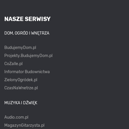
NASZE SERWISY
DOM, OGRÓD I WNĘTRZA
BudujemyDom.pl
Projekty.BudujemyDom.pl
CoZaIle.pl
Informator Budownictwa
ZielonyOgródek.pl
CzasNaWnetrze.pl
MUZYKA I DŹWIĘK
Audio.com.pl
MagazynGitarzysta.pl