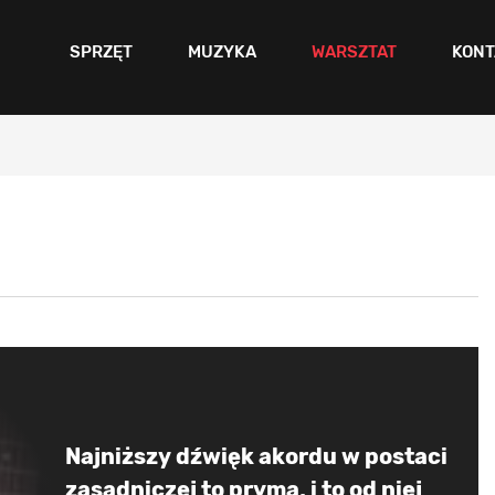
SPRZĘT
MUZYKA
WARSZTAT
KONT
Najniższy dźwięk akordu w postaci
zasadniczej to pryma, i to od niej