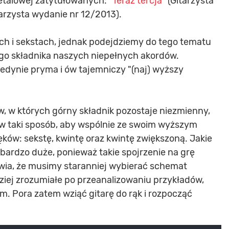
talowej zatytułowanych:
"Teraz tercja"
(Gitarzysta
arzysta wydanie nr 12/2013).
ch i sekstach, jednak podejdziemy do tego tematu
zego składnika naszych niepełnych akordów.
 jedynie pryma i ów tajemniczy "(naj) wyższy
w, w których górny składnik pozostaje niezmienny,
w taki sposób, aby wspólnie ze swoim wyższym
w: sekstę, kwintę oraz kwintę zwiększoną. Jakie
bardzo duże, ponieważ takie spojrzenie na grę
ia, że musimy staranniej wybierać schemat
ziej zrozumiałe po przeanalizowaniu przykładów,
m. Pora zatem wziąć gitarę do rąk i rozpocząć