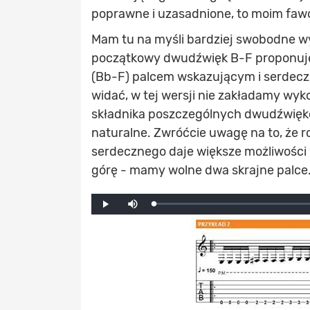
poprawne i uzasadnione, to moim fawo
Mam tu na myśli bardziej swobodne w
początkowy dwudźwięk B-F proponuję
(Bb-F) palcem wskazującym i serdeczn
widać, w tej wersji nie zakładamy wy
składnika poszczególnych dwudźwięków
naturalne. Zwróćcie uwagę na to, że 
serdecznego daje większe możliwości w
górę - mamy wolne dwa skrajne palce
Mute
Loaded
:
Progress
:
Play
0%
0%