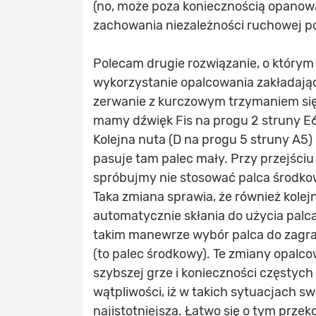
(no, może poza koniecznością opanow
zachowania niezależności ruchowej p
Polecam drugie rozwiązanie, o którym
wykorzystanie opalcowania zakładaj
zerwanie z kurczowym trzymaniem się 
mamy dźwięk Fis na progu 2 struny E
Kolejna nuta (D na progu 5 struny A5) 
pasuje tam palec mały. Przy przejściu o
spróbujmy nie stosować palca środko
Taka zmiana sprawia, że również kolej
automatycznie skłania do użycia palca
takim manewrze wybór palca do zagran
(to palec środkowy). Te zmiany opalc
szybszej grze i konieczności częstych
wątpliwości, iż w takich sytuacjach s
najistotniejsza. Łatwo się o tym przek