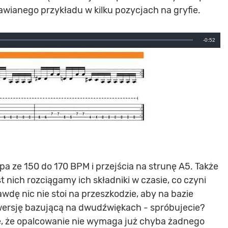
wianego przykładu w kilku pozycjach na gryfie.
Remainin
-0:52
Time
ze 150 do 170 BPM i przejścia na strunę A5. Także
 nich rozciągamy ich składniki w czasie, co czyni
wdę nic nie stoi na przeszkodzie, aby na bazie
ersję bazującą na dwudźwiękach - spróbujecie?
ę, że opalcowanie nie wymaga już chyba żadnego