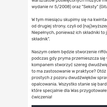
warsztatów poświęconych muzyce me
wydanie nr 5/2008) oraz "Seksty" (Git
W tym miesiącu skupimy się na kwinta
od drugiej strony, czyli od (naj)wyżs
Niepełnych, ponieważ ich składniki to
składnik".
Naszym celem będzie stworzenie riffó
podczas gdy pryma przemieszcza się 
kompanem stworzyć szereg dwudźwiękó
to ma zastosowanie w praktyce? Otóż 
prostych z pozoru dwudźwięków spraw
opalcowania. Wszystko stanie się bard
które specjalnie dla Was przygotowałe
ćwiczenia!
Mute