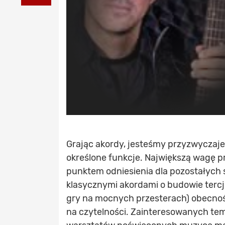
Grając akordy, jesteśmy przyzwyczajen
określone funkcje. Największą wagę pr
punktem odniesienia dla pozostałych 
klasycznymi akordami o budowie terc
gry na mocnych przesterach) obecność t
na czytelności. Zainteresowanych tem