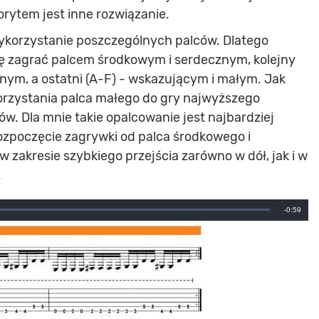
rytem jest inne rozwiązanie.
ykorzystanie poszczególnych palców. Dlatego
 zagrać palcem środkowym i serdecznym, kolejny
ym, a ostatni (A-F) - wskazującym i małym. Jak
korzystania palca małego do gry najwyższego
. Dla mnie takie opalcowanie jest najbardziej
rozpoczęcie zagrywki od palca środkowego i
 zakresie szybkiego przejścia zarówno w dół, jak i w
.
Remainin
-0:59
Time