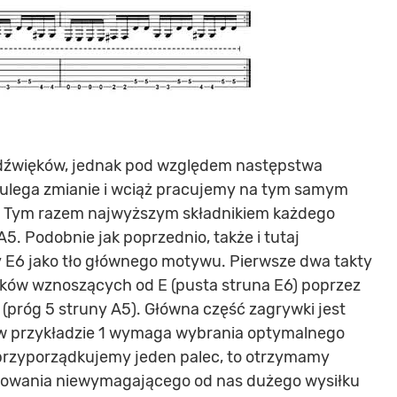
dźwięków, jednak pod względem następstwa
 ulega zmianie i wciąż pracujemy na tym samym
. Tym razem najwyższym składnikiem każdego
5. Podobnie jak poprzednio, także i tutaj
 E6 jako tło głównego motywu. Pierwsze dwa takty
ków wznoszących od E (pusta struna E6) poprzez
az D (próg 5 struny A5). Główna część zagrywki jest
k w przykładzie 1 wymaga wybrania optymalnego
 przyporządkujemy jeden palec, to otrzymamy
cowania niewymagającego od nas dużego wysiłku