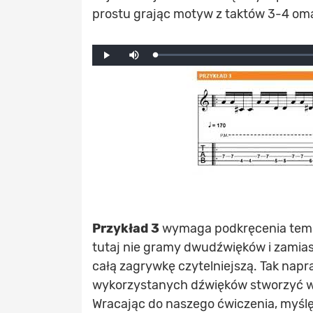
prostu grając motyw z taktów 3-4 oma
Mute
Loaded
:
Progress
:
Play
0%
0%
Przykład 3
wymaga podkręcenia tempa 
tutaj nie gramy dwudźwięków i zamiast
całą zagrywkę czytelniejszą. Tak napra
wykorzystanych dźwięków stworzyć w
Wracając do naszego ćwiczenia, myśl