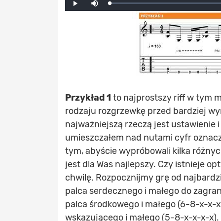
Loaded
:
Progress
:
Play
0%
0%
Przykład 1
to najprostszy riff w tym 
rodzaju rozgrzewkę przed bardziej 
najważniejszą rzeczą jest ustawienie 
umieszczałem nad nutami cyfr oznacza
tym, abyście wypróbowali kilka różnyc
jest dla Was najlepszy. Czy istnieje o
chwilę. Rozpocznijmy grę od najbardzi
palca serdecznego i małego do zagran
palca środkowego i małego (6-8-x-x-x-
wskazującego i małego (5-8-x-x-x-x). 