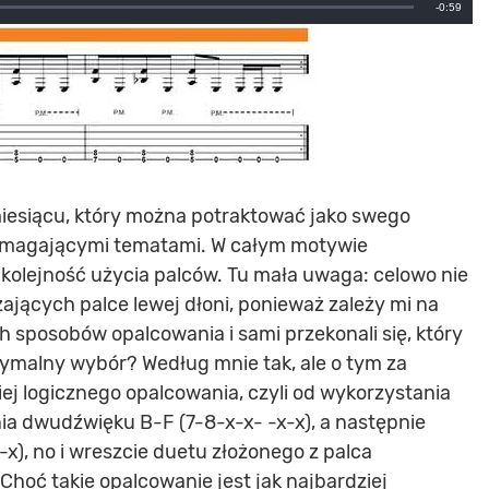
Remainin
-0:59
Time
miesiącu, który można potraktować jako swego
wymagającymi tematami. W całym motywie
i kolejność użycia palców. Tu mała uwaga: celowo nie
jących palce lewej dłoni, ponieważ zależy mi na
h sposobów opalcowania i sami przekonali się, który
ptymalny wybór? Według mnie tak, ale o tym za
ej logicznego opalcowania, czyli od wykorzystania
ia dwudźwięku B-F (7-8-x-x- -x-x), a następnie
x), no i wreszcie duetu złożonego z palca
Choć takie opalcowanie jest jak najbardziej