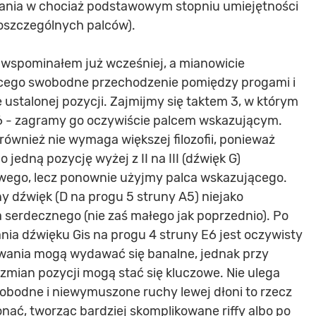
ania w chociaż podstawowym stopniu umiejętności
oszczególnych palców).
 wspominałem już wcześniej, a mianowicie
ącego swobodne przechodzenie pomiędzy progami i
ustalonej pozycji. Zajmijmy się taktem 3, w którym
6 - zagramy go oczywiście palcem wskazującym.
również nie wymaga większej filozofii, ponieważ
 jedną pozycję wyżej z II na III (dźwięk G)
wego, lecz ponownie użyjmy palca wskazującego.
ny dźwięk (D na progu 5 struny A5) niejako
 serdecznego (nie zaś małego jak poprzednio). Po
ia dźwięku Gis na progu 4 struny E6 jest oczywisty
owania mogą wydawać się banalne, jednak przy
 zmian pozycji mogą stać się kluczowe. Nie ulega
wobodne i niewymuszone ruchy lewej dłoni to rzecz
onać, tworząc bardziej skomplikowane riffy albo po