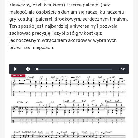
klasyczny, czyli kciukiem i trzema palcami (bez
małego), ale osobiście skłaniam się raczej ku łączeniu
gry kostką i palcami: środkowym, serdecznym i małym.
Ten sposób jest najbardziej uniwersalny i pozwala
zachować precyzję i szybkość gry kostką z
jednoczesnym wtrącaniem akordów w wybranych
przez nas miejscach.
Mute
Remaining
-1:35
Loaded
:
Progress
:
Play
0%
0%
Time