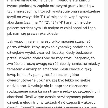
maksymalnie dwoma palcami. Melodię standardu
(wyodrębnioną w zapisie nutowym) gramy kostką w
tych miejscach, w których występuje ona samodzielnie
(czyli na wszystkie "i"). W miejscach wspólnych z
akordami (czyli na "1", "2", "3" i "4") gramy melodię
palcem serdecznym lub małym w zależności od tego,
jak nam się prawa ręka układa.
Jak wspomniałem, należy tylko mocniej szarpnąć
górny dźwięk, żeby uzyskać dynamikę podobną do
dźwięków wydobywanych kostką. Kiedy będziecie
przesłuchiwać dołączone do magazynu nagranie, to
zwróćcie proszę uwagę na różnice dynamiczne między
tematem a akompaniamentem. Jeśli chodzi o rękę
lewą, to należy pamiętać, że poszczególne
ćwierćnutowe "słupki" muszą być lekko od siebie
oddzielone. Uzyskuje się to poprzez nieznaczne
rozluźnienie nacisku na struny między poszczególnymi
akordami. Jeśli w tym czasie przytrzymamy palcem
dźwięk melodii (np. w taktach 4 i 6 części B - akordy