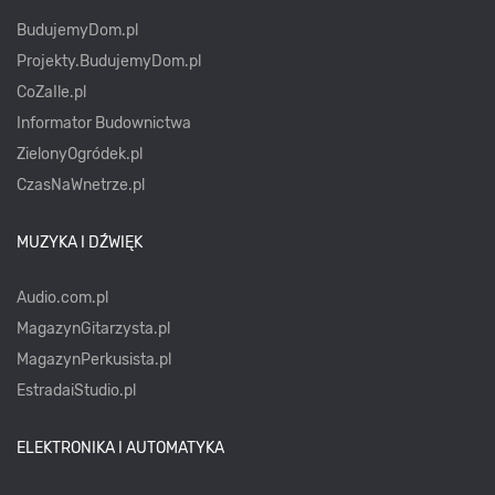
BudujemyDom.pl
Projekty.BudujemyDom.pl
CoZaIle.pl
Informator Budownictwa
ZielonyOgródek.pl
CzasNaWnetrze.pl
MUZYKA I DŹWIĘK
Audio.com.pl
MagazynGitarzysta.pl
MagazynPerkusista.pl
EstradaiStudio.pl
ELEKTRONIKA I AUTOMATYKA