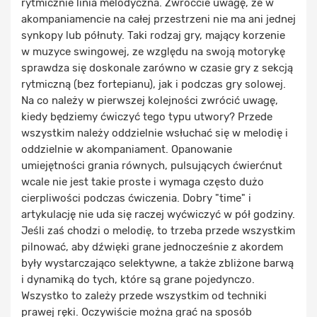
rytmicznie linia melodyczna. Zwróćcie uwagę, że w
akompaniamencie na całej przestrzeni nie ma ani jednej
synkopy lub półnuty. Taki rodzaj gry, mający korzenie
w muzyce swingowej, ze względu na swoją motorykę
sprawdza się doskonale zarówno w czasie gry z sekcją
rytmiczną (bez fortepianu), jak i podczas gry solowej.
Na co należy w pierwszej kolejności zwrócić uwagę,
kiedy będziemy ćwiczyć tego typu utwory? Przede
wszystkim należy oddzielnie wsłuchać się w melodię i
oddzielnie w akompaniament. Opanowanie
umiejętności grania równych, pulsujących ćwierćnut
wcale nie jest takie proste i wymaga często dużo
cierpliwości podczas ćwiczenia. Dobry "time" i
artykulację nie uda się raczej wyćwiczyć w pół godziny.
Jeśli zaś chodzi o melodię, to trzeba przede wszystkim
pilnować, aby dźwięki grane jednocześnie z akordem
były wystarczająco selektywne, a także zbliżone barwą
i dynamiką do tych, które są grane pojedynczo.
Wszystko to zależy przede wszystkim od techniki
prawej ręki. Oczywiście można grać na sposób