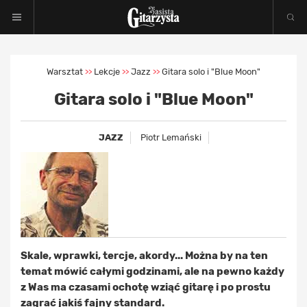
Warsztat
Lekcje
Jazz
Gitara solo i "Blue Moon"
>>
>>
>>
Gitara solo i "Blue Moon"
JAZZ
Piotr Lemański
Skale, wprawki, tercje, akordy... Można by na ten
temat mówić całymi godzinami, ale na pewno każdy
z Was ma czasami ochotę wziąć gitarę i po prostu
zagrać jakiś fajny standard.