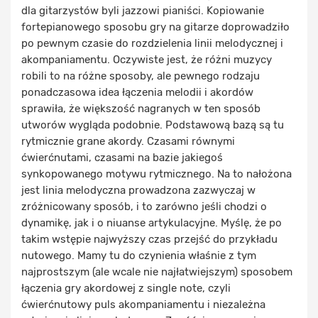
dla gitarzystów byli jazzowi pianiści. Kopiowanie
fortepianowego sposobu gry na gitarze doprowadziło
po pewnym czasie do rozdzielenia linii melodycznej i
akompaniamentu. Oczywiste jest, że różni muzycy
robili to na różne sposoby, ale pewnego rodzaju
ponadczasowa idea łączenia melodii i akordów
sprawiła, że większość nagranych w ten sposób
utworów wygląda podobnie. Podstawową bazą są tu
rytmicznie grane akordy. Czasami równymi
ćwierćnutami, czasami na bazie jakiegoś
synkopowanego motywu rytmicznego. Na to nałożona
jest linia melodyczna prowadzona zazwyczaj w
zróżnicowany sposób, i to zarówno jeśli chodzi o
dynamikę, jak i o niuanse artykulacyjne. Myślę, że po
takim wstępie najwyższy czas przejść do przykładu
nutowego. Mamy tu do czynienia właśnie z tym
najprostszym (ale wcale nie najłatwiejszym) sposobem
łączenia gry akordowej z single note, czyli
ćwierćnutowy puls akompaniamentu i niezależna