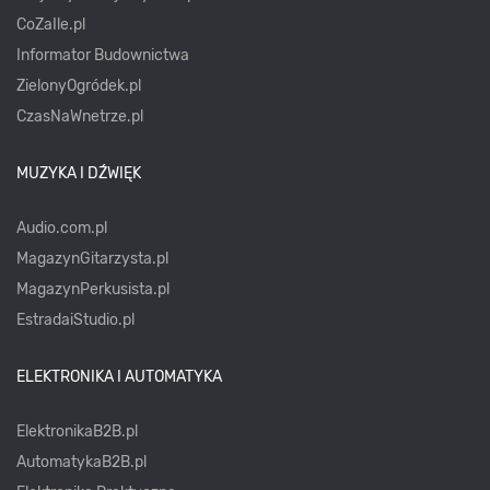
CoZaIle.pl
Informator Budownictwa
ZielonyOgródek.pl
CzasNaWnetrze.pl
MUZYKA I DŹWIĘK
Audio.com.pl
MagazynGitarzysta.pl
MagazynPerkusista.pl
EstradaiStudio.pl
ELEKTRONIKA I AUTOMATYKA
ElektronikaB2B.pl
AutomatykaB2B.pl