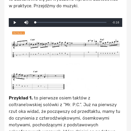
w praktyce. Przejdźmy do muzyki.
Mute
Remaining
-0:16
Loaded
:
Progress
:
Play
0%
0%
Time
Przykład 1.
to pierwsze osiem taktów z
coltrane’owskiej solówki z "Mr. P.C.". Już na pierwszy
rzut oka widać, że począwszy od przedtaktu, mamy tu
do czynienia z czterodźwiękowymi, ósemkowymi
motywami, pochodzącymi z podstawowych