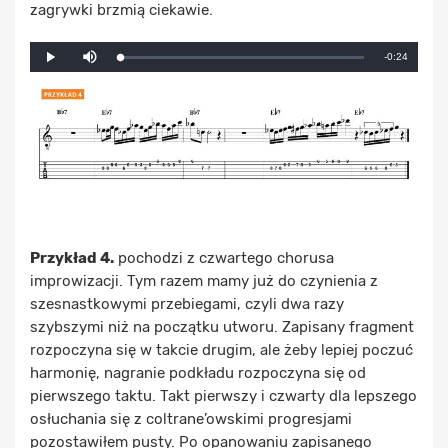
zagrywki brzmią ciekawie.
Mute
Remaining
-0:24
Loaded
:
Progress
:
Play
0%
0%
Time
Przykład 4.
pochodzi z czwartego chorusa
improwizacji. Tym razem mamy już do czynienia z
szesnastkowymi przebiegami, czyli dwa razy
szybszymi niż na początku utworu. Zapisany fragment
rozpoczyna się w takcie drugim, ale żeby lepiej poczuć
harmonię, nagranie podkładu rozpoczyna się od
pierwszego taktu. Takt pierwszy i czwarty dla lepszego
osłuchania się z coltrane’owskimi progresjami
pozostawiłem pusty. Po opanowaniu zapisanego