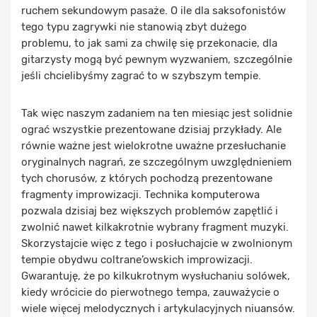
ruchem sekundowym pasaże. O ile dla saksofonistów
tego typu zagrywki nie stanowią zbyt dużego
problemu, to jak sami za chwilę się przekonacie, dla
gitarzysty mogą być pewnym wyzwaniem, szczególnie
jeśli chcielibyśmy zagrać to w szybszym tempie.
Tak więc naszym zadaniem na ten miesiąc jest solidnie
ograć wszystkie prezentowane dzisiaj przykłady. Ale
równie ważne jest wielokrotne uważne przesłuchanie
oryginalnych nagrań, ze szczególnym uwzględnieniem
tych chorusów, z których pochodzą prezentowane
fragmenty improwizacji. Technika komputerowa
pozwala dzisiaj bez większych problemów zapętlić i
zwolnić nawet kilkakrotnie wybrany fragment muzyki.
Skorzystajcie więc z tego i posłuchajcie w zwolnionym
tempie obydwu coltrane’owskich improwizacji.
Gwarantuję, że po kilkukrotnym wysłuchaniu solówek,
kiedy wrócicie do pierwotnego tempa, zauważycie o
wiele więcej melodycznych i artykulacyjnych niuansów.