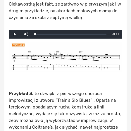
Ciekawostką jest fakt, ze zarówno w pierwszym jak i w
drugim przykładzie, na akordach molowych mamy do
czynienia ze skalą z septymą wielką.
Mute
Remaining
-0:11
Loaded
:
Progress
:
Play
0%
0%
Time
Przykład 3.
to dźwięki z pierwszego chorusa
improwizacji z utworu "Train’s Slo Blues" . Oparta na
tercjowym, opadającym ruchu konstrukcja linii
melodycznej wydaje się tak oczywista, że aż za prosta,
żeby można było ją wykorzystać w improwizacji. W
wykonaniu Coltrane’a, jak słychać, nawet najprostsze