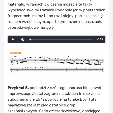
materiału, w ramach ćwiczenia możecie te takty
wypełniać swoimi frazami! Podobnie jak w poprzednich
fragmentach, mamy tu po raz kolejny, poruszające się
ruchem wznoszącym, oparte tym razem na pasażach,
czterodźwiękowe motywy.
Mute
Remaining
-0:15
Loaded
:
Progress
:
Play
0%
0%
Time
Przykład 5.
pochodzi z szóstego chorusa bluesowej
improwizacji. Został zagrany na taktach 5‑7, czyli na
subdominancie Eb7 i powrocie na tonikę Bb7. Tutaj
najważniejsze jest pięć ostatnich grup
szesnastkowych. Są to czterodźwiękowe, opadające