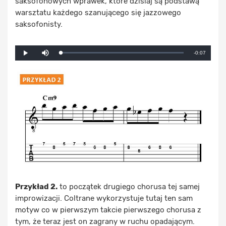
saksofonowych wprawek, które dzisiaj są podstawą
warsztatu każdego szanującego się jazzowego
saksofonisty.
Mute
Remaining
-0:07
Loaded
:
Progress
:
Play
0%
0%
Time
Przykład 2.
to początek drugiego chorusa tej samej
improwizacji. Coltrane wykorzystuje tutaj ten sam
motyw co w pierwszym takcie pierwszego chorusa z
tym, że teraz jest on zagrany w ruchu opadającym.