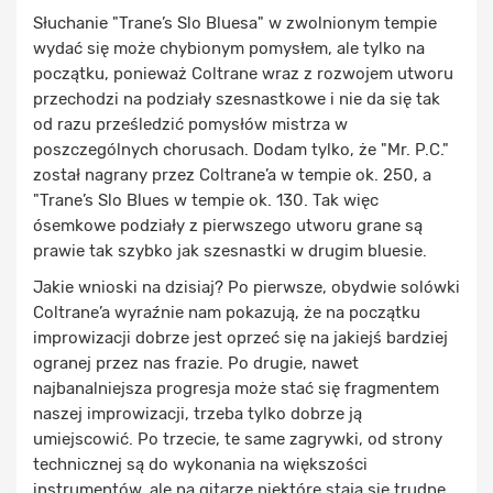
Słuchanie "Trane’s Slo Bluesa" w zwolnionym tempie
wydać się może chybionym pomysłem, ale tylko na
początku, ponieważ Coltrane wraz z rozwojem utworu
przechodzi na podziały szesnastkowe i nie da się tak
od razu prześledzić pomysłów mistrza w
poszczególnych chorusach. Dodam tylko, że "Mr. P.C."
został nagrany przez Coltrane’a w tempie ok. 250, a
"Trane’s Slo Blues w tempie ok. 130. Tak więc
ósemkowe podziały z pierwszego utworu grane są
prawie tak szybko jak szesnastki w drugim bluesie.
Jakie wnioski na dzisiaj? Po pierwsze, obydwie solówki
Coltrane’a wyraźnie nam pokazują, że na początku
improwizacji dobrze jest oprzeć się na jakiejś bardziej
ogranej przez nas frazie. Po drugie, nawet
najbanalniejsza progresja może stać się fragmentem
naszej improwizacji, trzeba tylko dobrze ją
umiejscowić. Po trzecie, te same zagrywki, od strony
technicznej są do wykonania na większości
instrumentów, ale na gitarze niektóre stają się trudne