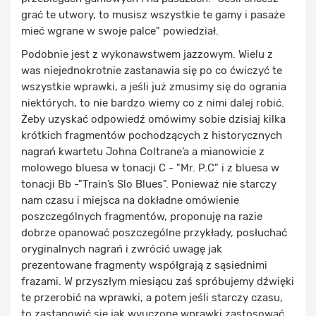
grać te utwory, to musisz wszystkie te gamy i pasaże
mieć wgrane w swoje palce" powiedział.
Podobnie jest z wykonawstwem jazzowym. Wielu z
was niejednokrotnie zastanawia się po co ćwiczyć te
wszystkie wprawki, a jeśli już zmusimy się do ogrania
niektórych, to nie bardzo wiemy co z nimi dalej robić.
Żeby uzyskać odpowiedź omówimy sobie dzisiaj kilka
krótkich fragmentów pochodzących z historycznych
nagrań kwartetu Johna Coltrane’a a mianowicie z
molowego bluesa w tonacji C - "Mr. P.C" i z bluesa w
tonacji Bb -"Train’s Slo Blues". Ponieważ nie starczy
nam czasu i miejsca na dokładne omówienie
poszczególnych fragmentów, proponuję na razie
dobrze opanować poszczególne przykłady, posłuchać
oryginalnych nagrań i zwrócić uwagę jak
prezentowane fragmenty współgrają z sąsiednimi
frazami. W przyszłym miesiącu zaś spróbujemy dźwięki
te przerobić na wprawki, a potem jeśli starczy czasu,
to zastanowić się jak wyuczone wprawki zastosować