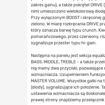
zakres gainu), a także pokręteł DRIVE
nimi umieszczono wielokolorową diod
Przy wyłączonym BOOST i skręconej g
zielono. W miarę rozkręcania DRIVE p
który oznacza barwę typu crunch. Kie
pomarańczowego, przez czerwony, różo
sygnalizuje przester typu hi-gain.
Następna na panelu jest sekcja equali
BASS, MIDDLE, TREBLE - a także przeł
nią mamy dwa przyciski, pozwalające 
wzmacniacza. Uzupełnieniem funkcjo
MASTER VOLUME. Wszystkie gałki na 
(diody), sygnalizujące ich położenie. T
ustawienia wzmacniacza są doskonale
prawej strony znajdziemy przełączni