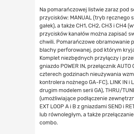
Na pomarańczowej listwie zaraz pod s
przycisków: MANUAL (tryb ręcznego s
gałek), a także CH1, CH2, CH3 i CH4
przycisków kanałów można zapisać sw
chwili. Pomarańczowe obramowanie pa
blachy perforowanej, pod którym kryją
Komplet niezbędnych przyłączy i przeł
gniazdo POWER IN, przełącznik AUTO O
czterech godzinach nieużywania wzm
kontrolera nożnego GA-FC), LINK IN i 
drugim modelem serii GA), THRU/TUNER
(umożliwiające podłączenie zewnętrzne
EXT LOOP A i B z gniazdami SEND i R
lub równoległym, a także przełączani
combo.