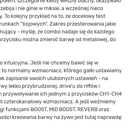
ołem, szczególnie kiedy weszły blachy, okazywało
zebija i nie ginie w miksie, a wcześniej nieco
. To kolejny przykład na to, że docelowy test
unkach "bojowych". Zakres przesterowania jakie
nujący - myślę, że combo nadaje się do każdego
rzycisku można zmienić barwę od metalowej, do
intuicyjna. Jeśli nie chcemy bawić się w
 to normalny wzmacniacz, którego gałki ustawiamy
ak zapisanie swoich ulubionych ustawień - na
wy lekko przybrudzonej, drive'u do riffów i
em przywoływanie ich jednym z przycisków CH1-CH4
ieli czterokanałowy wzmacniacz. A jeśli weźmiemy
gi funkcjami BOOST, MID BOOST, REVERB oraz
iwości kreowania barwy na żywo jest tutaj naprawdę