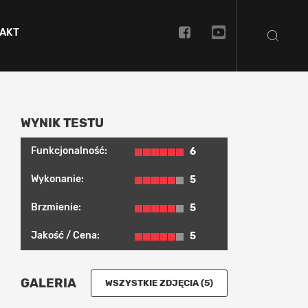
AKT
WYNIK TESTU
Funkcjonalność:
6
Wykonanie:
5
Brzmienie:
5
Jakość / Cena:
5
GALERIA
WSZYSTKIE ZDJĘCIA (5)