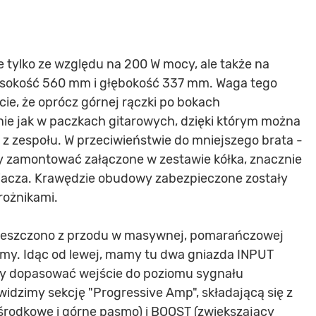
 tylko ze względu na 200 W mocy, ale także na
ysokość 560 mm i głębokość 337 mm. Waga tego
ie, że oprócz górnej rączki po bokach
ie jak w paczkach gitarowych, dzięki którym można
ą z zespołu. W przeciwieństwie do mniejszego brata -
zamontować załączone w zestawie kółka, znacznie
iacza. Krawędzie obudowy zabezpieczone zostały
rożnikami.
eszczono z przodu w masywnej, pomarańczowej
emy. Idąc od lewej, mamy tu dwa gniazda INPUT
my dopasować wejście do poziomu sygnału
idzimy sekcję "Progressive Amp", składającą się z
środkowe i górne pasmo) i BOOST (zwiększający