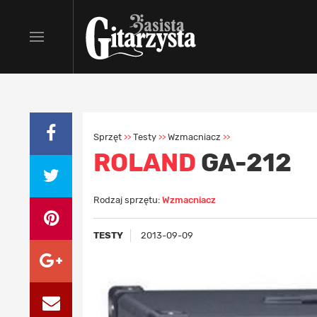
Sprzęt
Testy
Wzmacniacz
>>
>>
>>
ROLAND
GA-212
Rodzaj sprzętu:
Wzmacniacz
TESTY
2013-09-09