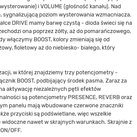
 (wysterowanie) i VOLUME (głośność kanału). Nad
ę, sygnalizującą poziom wysterowania wzmacniacza.
ałce DRIVE mamy barwę czystą - dioda świeci się na
rzechodzi ona poprzez żółty, aż do pomarańczowego,
dy włączymy BOOST, kolory zmieniają się od
wy, fioletowy aż do niebiesko- białego, który
zacji, w której znajdziemy trzy potencjometry -
ącznik BOOST, podbijający środek pasma. Zaraz za
na aktywację niezależnych pętli efektów
nalności są potencjometry PRESENCE, REVERB oraz
tym panelu mają wbudowane czerwone znaczniki
akże przyciski są podświetlane, więc wszelkie
 widoczne nawet w skrajnych warunkach. Skrajnie z
k ON/OFF.