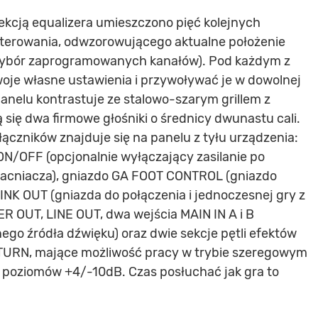
ekcją equalizera umieszczono pięć kolejnych
terowania, odwzorowującego aktualne położenie
 (wybór zaprogramowanych kanałów). Pod każdym z
oje własne ustawienia i przywoływać je w dowolnej
nelu kontrastuje ze stalowo-szarym grillem z
 się dwa firmowe głośniki o średnicy dwunastu cali.
ączników znajduje się na panelu z tyłu urządzenia:
N/OFF (opcjonalnie wyłączający zasilanie po
acniacza), gniazdo GA FOOT CONTROL (gniazdo
LINK OUT (gniazda do połączenia i jednoczesnej gry z
 OUT, LINE OUT, dwa wejścia MAIN IN A i B
go źródła dźwięku) oraz dwie sekcje pętli efektów
ETURN, mające możliwość pracy w trybie szeregowym
e poziomów +4/-10dB. Czas posłuchać jak gra to