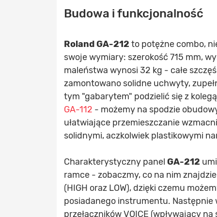
Budowa i funkcjonalność
Roland GA-212
to potężne combo, nie
swoje wymiary: szerokość 715 mm, w
maleństwa wynosi 32 kg - całe szczęśc
zamontowano solidne uchwyty, zupełn
tym "gabarytem" podzielić się z koleg
GA-112
- możemy na spodzie obudowy 
ułatwiające przemieszczanie wzmacn
solidnymi, aczkolwiek plastikowymi na
Charakterystyczny panel
GA-212
umi
ramce - zobaczmy, co na nim znajdzi
(HIGH oraz LOW), dzięki czemu może
posiadanego instrumentu. Następnie w
przełączników VOICE (wpływający na 