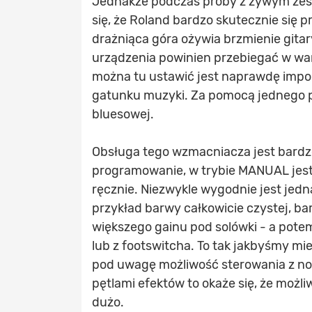
Jednakże podczas próby z żywym zesp
się, że Roland bardzo skutecznie się pr
drażniąca góra ożywia brzmienie gitary
urządzenia powinien przebiegać w war
można tu ustawić jest naprawdę impo
gatunku muzyki. Za pomocą jednego p
bluesowej.
Obsługa tego wzmacniacza jest bardzo 
programowanie, w trybie MANUAL jest
ręcznie. Niezwykle wygodnie jest jedn
przykład barwy całkowicie czystej, bar
większego gainu pod solówki - a pot
lub z footswitcha. To tak jakbyśmy m
pod uwagę możliwość sterowania z no
pętlami efektów to okaże się, że możl
dużo.