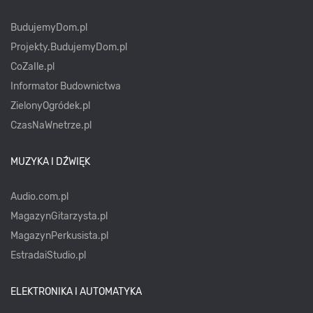
BudujemyDom.pl
Projekty.BudujemyDom.pl
CoZaIle.pl
Informator Budownictwa
ZielonyOgródek.pl
CzasNaWnetrze.pl
MUZYKA I DŹWIĘK
Audio.com.pl
MagazynGitarzysta.pl
MagazynPerkusista.pl
EstradaiStudio.pl
ELEKTRONIKA I AUTOMATYKA