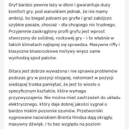
Gryf bardzo pewnie leży w dłoni i gwarantuje duży
komfort gry, pod warunkiem jednak, że nie mamy
ambicji, by biegać palcami po gryfie i grać zabójczo
szybkie pasaże, chociaż - dla chcącego nic trudnego.
Przyjemnie zaokrąglony profil gryfu jest wprost
stworzony do solidnej, rockowej gry - i to właśnie w
takich klimatach najlepiej się sprawdza. Masywne riffy i
klasyczne bluesrockowe motywy wręcz same
wychodzą spod palców.
Gitara jest dobrze wyważona i nie sprawia problemów
podczas gry w pozycji stojącej, natomiast w pozycji
siedzącej trzeba pamiętać, że jest to wiosło o
specyficznym kształcie, które wymaga
przyzwyczajenia. Nie można mieć zastrzeżeń do układu
elektrycznego, który daje dobrej jakości sygnał o
bardzo niskim poziomie szumów. Przetworniki
sygnowane nazwiskiem Brenta Hindsa dają okrągły,
masywny dźwięk, i to bez względu na poziom