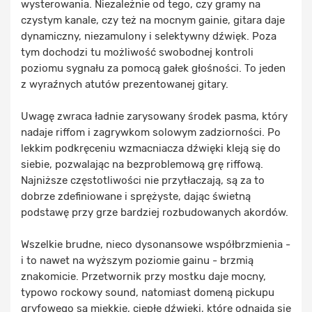
wysterowania. Niezależnie od tego, czy gramy na
czystym kanale, czy też na mocnym gainie, gitara daje
dynamiczny, niezamulony i selektywny dźwięk. Poza
tym dochodzi tu możliwość swobodnej kontroli
poziomu sygnału za pomocą gałek głośności. To jeden
z wyraźnych atutów prezentowanej gitary.
Uwagę zwraca ładnie zarysowany środek pasma, który
nadaje riffom i zagrywkom solowym zadziorności. Po
lekkim podkręceniu wzmacniacza dźwięki kleją się do
siebie, pozwalając na bezproblemową grę riffową.
Najniższe częstotliwości nie przytłaczają, są za to
dobrze zdefiniowane i sprężyste, dając świetną
podstawę przy grze bardziej rozbudowanych akordów.
Wszelkie brudne, nieco dysonansowe współbrzmienia -
i to nawet na wyższym poziomie gainu - brzmią
znakomicie. Przetwornik przy mostku daje mocny,
typowo rockowy sound, natomiast domeną pickupu
gryfowego są miękkie, ciepłe dźwięki, które odnajdą się