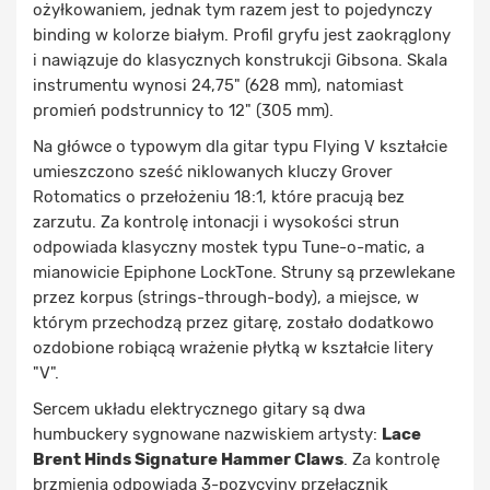
ożyłkowaniem, jednak tym razem jest to pojedynczy
binding w kolorze białym. Profil gryfu jest zaokrąglony
i nawiązuje do klasycznych konstrukcji Gibsona. Skala
instrumentu wynosi 24,75" (628 mm), natomiast
promień podstrunnicy to 12" (305 mm).
Na główce o typowym dla gitar typu Flying V kształcie
umieszczono sześć niklowanych kluczy Grover
Rotomatics o przełożeniu 18:1, które pracują bez
zarzutu. Za kontrolę intonacji i wysokości strun
odpowiada klasyczny mostek typu Tune-o-matic, a
mianowicie Epiphone LockTone. Struny są przewlekane
przez korpus (strings-through-body), a miejsce, w
którym przechodzą przez gitarę, zostało dodatkowo
ozdobione robiącą wrażenie płytką w kształcie litery
"V".
Sercem układu elektrycznego gitary są dwa
humbuckery sygnowane nazwiskiem artysty:
Lace
Brent Hinds Signature Hammer Claws
. Za kontrolę
brzmienia odpowiada 3-pozycyjny przełącznik