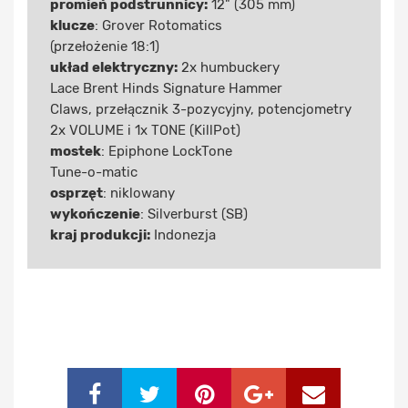
promień podstrunnicy:
12" (305 mm)
klucze
: Grover Rotomatics
(przełożenie 18:1)
układ elektryczny:
2x humbuckery
Lace Brent Hinds Signature Hammer
Claws, przełącznik 3-pozycyjny, potencjometry
2x VOLUME i 1x TONE (KillPot)
mostek
: Epiphone LockTone
Tune-o-matic
osprzęt
: niklowany
wykończenie
: Silverburst (SB)
kraj produkcji:
Indonezja