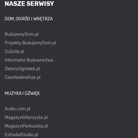
NASZE SERWISY
DOM, OGRÓD I WNĘTRZA
BudujemyDom.pl
Projekty.BudujemyDom.pl
CoZaIle.pl
Informator Budownictwa
ZielonyOgródek.pl
CzasNaWnetrze.pl
MUZYKA I DŹWIĘK
Audio.com.pl
MagazynGitarzysta.pl
MagazynPerkusista.pl
EstradaiStudio.pl