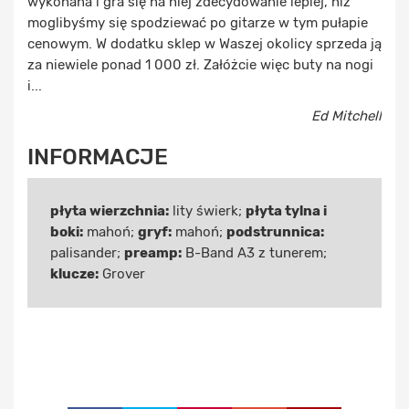
wykonana i gra się na niej zdecydowanie lepiej, niż
moglibyśmy się spodziewać po gitarze w tym pułapie
cenowym. W dodatku sklep w Waszej okolicy sprzeda ją
za niewiele ponad 1 000 zł. Załóżcie więc buty na nogi
i...
Ed Mitchell
INFORMACJE
płyta wierzchnia:
lity świerk;
płyta tylna i
boki:
mahoń;
gryf:
mahoń;
podstrunnica:
palisander;
preamp:
B-Band A3 z tunerem;
klucze:
Grover