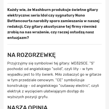
Każdy wie, że Washburn produkuje świetne gitary
elektryczne: seria Idol czy sygnatury Nuno
Bettencourta narobiły sporo zamieszania w naszej
redakcji. Czy gitary akustyczne tej firmy również
zrobią na nas wrażenie, czy raczej ostudzą nasz
entuzjazm?
NA ROZGRZEWKĘ
Przyjrzyjmy się symbolowi tej gitary: WD32SCE. "S"
pochodzi od angielskiego "solid", czyli lity - w tym
wypadku jest to lity świerk. Miło zobaczyć go w gitarze
w tym przedziale cenowym. "CE" symbolizuje
konstrukcję - od angielskiego "cutaway electric", czyli
elektryk z wycięciem ułatwiającym dostęp do
wyższych pozycji gryfu.
NASZA OPINIA