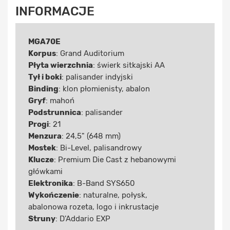
INFORMACJE
MGA70E
Korpus
: Grand Auditorium
Płyta wierzchnia
: świerk sitkajski AA
Tył i boki
: palisander indyjski
Binding
: klon płomienisty, abalon
Gryf
: mahoń
Podstrunnica
: palisander
Progi
: 21
Menzura
: 24,5" (648 mm)
Mostek
: Bi-Level, palisandrowy
Klucze
: Premium Die Cast z hebanowymi
główkami
Elektronika
: B-Band SYS650
Wykończenie
: naturalne, połysk,
abalonowa rozeta, logo i inkrustacje
Struny
: D'Addario EXP