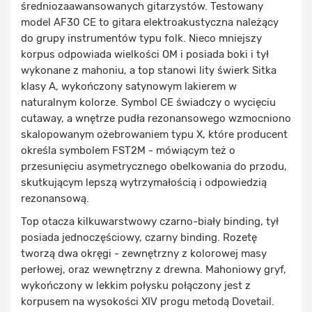
średniozaawansowanych gitarzystów. Testowany
model AF30 CE to gitara elektroakustyczna należący
do grupy instrumentów typu folk. Nieco mniejszy
korpus odpowiada wielkości OM i posiada boki i tył
wykonane z mahoniu, a top stanowi lity świerk Sitka
klasy A, wykończony satynowym lakierem w
naturalnym kolorze. Symbol CE świadczy o wycięciu
cutaway, a wnętrze pudła rezonansowego wzmocniono
skalopowanym ożebrowaniem typu X, które producent
określa symbolem FST2M - mówiącym też o
przesunięciu asymetrycznego obelkowania do przodu,
skutkującym lepszą wytrzymałością i odpowiedzią
rezonansową.
Top otacza kilkuwarstwowy czarno-biały binding, tył
posiada jednoczęściowy, czarny binding. Rozetę
tworzą dwa okręgi - zewnętrzny z kolorowej masy
perłowej, oraz wewnętrzny z drewna. Mahoniowy gryf,
wykończony w lekkim połysku połączony jest z
korpusem na wysokości XIV progu metodą Dovetail.