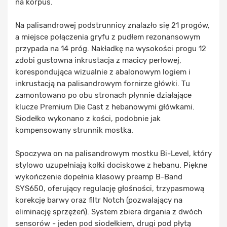
na korpus.
Na palisandrowej podstrunnicy znalazło się 21 progów,
a miejsce połączenia gryfu z pudłem rezonansowym
przypada na 14 próg. Nakładkę na wysokości progu 12
zdobi gustowna inkrustacja z macicy perłowej,
korespondująca wizualnie z abalonowym logiem i
inkrustacją na palisandrowym fornirze główki. Tu
zamontowano po obu stronach płynnie działające
klucze Premium Die Cast z hebanowymi główkami.
Siodełko wykonano z kości, podobnie jak
kompensowany strunnik mostka.
Spoczywa on na palisandrowym mostku Bi-Level, który
stylowo uzupełniają kołki dociskowe z hebanu. Piękne
wykończenie dopełnia klasowy preamp B-Band
SYS650, oferujący regulację głośności, trzypasmową
korekcję barwy oraz filtr Notch (pozwalający na
eliminację sprzężeń). System zbiera drgania z dwóch
sensorów - jeden pod siodełkiem, drugi pod płytą