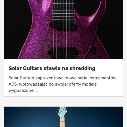
Solar Guitars stawia na shredding
Solar Guitars zaprezentował nową serię instrumentów
ACS, wprowadzając do swojej oferty modele
wyposażone ...