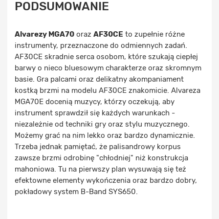
PODSUMOWANIE
Alvarezy MGA70
oraz
AF30CE
to zupełnie różne
instrumenty, przeznaczone do odmiennych zadań.
AF30CE skradnie serca osobom, które szukają ciepłej
barwy o nieco bluesowym charakterze oraz skromnym
basie. Gra palcami oraz delikatny akompaniament
kostką brzmi na modelu AF30CE znakomicie. Alvareza
MGA70E docenią muzycy, którzy oczekują, aby
instrument sprawdził się każdych warunkach -
niezależnie od techniki gry oraz stylu muzycznego.
Możemy grać na nim lekko oraz bardzo dynamicznie.
Trzeba jednak pamiętać, że palisandrowy korpus
zawsze brzmi odrobinę "chłodniej" niż konstrukcja
mahoniowa. Tu na pierwszy plan wysuwają się też
efektowne elementy wykończenia oraz bardzo dobry,
pokładowy system B-Band SYS650.