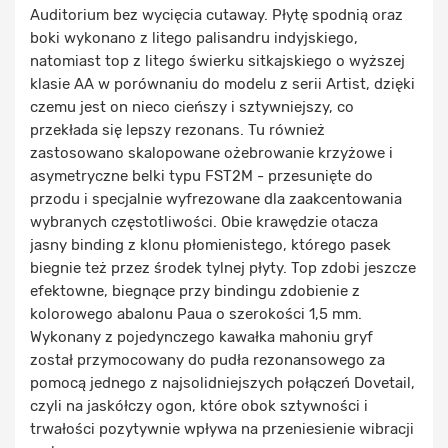
Auditorium bez wycięcia cutaway. Płytę spodnią oraz
boki wykonano z litego palisandru indyjskiego,
natomiast top z litego świerku sitkajskiego o wyższej
klasie AA w porównaniu do modelu z serii Artist, dzięki
czemu jest on nieco cieńszy i sztywniejszy, co
przekłada się lepszy rezonans. Tu również
zastosowano skalopowane ożebrowanie krzyżowe i
asymetryczne belki typu FST2M - przesunięte do
przodu i specjalnie wyfrezowane dla zaakcentowania
wybranych częstotliwości. Obie krawędzie otacza
jasny binding z klonu płomienistego, którego pasek
biegnie też przez środek tylnej płyty. Top zdobi jeszcze
efektowne, biegnące przy bindingu zdobienie z
kolorowego abalonu Paua o szerokości 1,5 mm.
Wykonany z pojedynczego kawałka mahoniu gryf
został przymocowany do pudła rezonansowego za
pomocą jednego z najsolidniejszych połączeń Dovetail,
czyli na jaskółczy ogon, które obok sztywności i
trwałości pozytywnie wpływa na przeniesienie wibracji