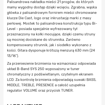
Palisandrowa nakładka mieści 21 progów, do których
mamy wygodny dostęp dzięki wcięciu. Zgrabna, wąska
główka z palisandrowym fornirem mieści chromowane
klucze Die Cast, logo oraz inkrustację marki z masy
perłowej. Mostek to palisandrowa konstrukcja typu Bi-
Level - posiada specjalnie wyfrezowany tył
przeznaczony na kołki mocujące, dzięki czemu struny
są mocniej dociskane do strunnika. Zarówno
kompensowany strunnik, jak i siodełko wykonano z
kości. Gitara dysponuje krótszą menzurą 630 mm (24
13/16").
Za przeniesienie brzmienia na wzmacniacz odpowiada
układ B-Band SYS 250 wyposażony w tuner
chromatyczny z podświetlanym, czytelnym ekranem
LCD. Za kontrolę brzmienia odpowiadają suwaki BASS,
MIDDLE, TREBLE, PRESENCE a całość uzupełnia
regulator VOLUME oraz przycisk TUNER.