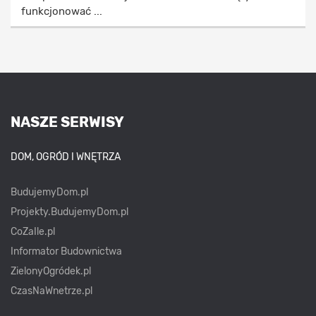
funkcjonować ...
NASZE SERWISY
DOM, OGRÓD I WNĘTRZA
BudujemyDom.pl
Projekty.BudujemyDom.pl
CoZaIle.pl
Informator Budownictwa
ZielonyOgródek.pl
CzasNaWnetrze.pl