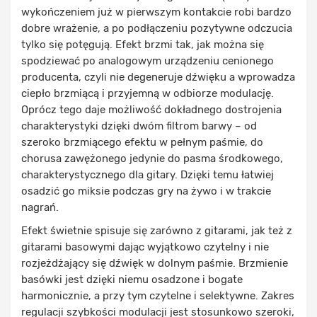
wykończeniem już w pierwszym kontakcie robi bardzo
dobre wrażenie, a po podłączeniu pozytywne odczucia
tylko się potęgują. Efekt brzmi tak, jak można się
spodziewać po analogowym urządzeniu cenionego
producenta, czyli nie degeneruje dźwięku a wprowadza
ciepło brzmiącą i przyjemną w odbiorze modulację.
Oprócz tego daje możliwość dokładnego dostrojenia
charakterystyki dzięki dwóm filtrom barwy – od
szeroko brzmiącego efektu w pełnym paśmie, do
chorusa zawężonego jedynie do pasma środkowego,
charakterystycznego dla gitary. Dzięki temu łatwiej
osadzić go miksie podczas gry na żywo i w trakcie
nagrań.
Efekt świetnie spisuje się zarówno z gitarami, jak też z
gitarami basowymi dając wyjątkowo czytelny i nie
rozjeżdżający się dźwięk w dolnym paśmie. Brzmienie
basówki jest dzięki niemu osadzone i bogate
harmonicznie, a przy tym czytelne i selektywne. Zakres
regulacji szybkości modulacji jest stosunkowo szeroki,