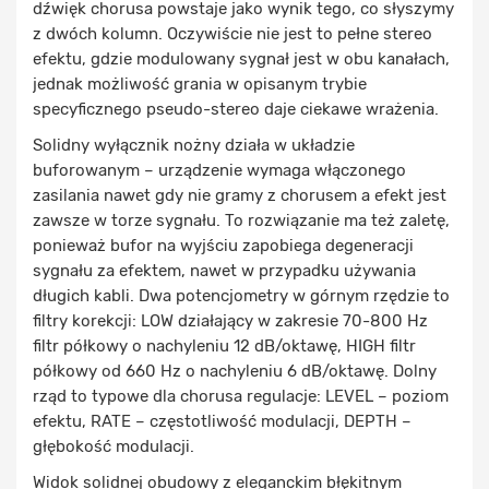
dźwięk chorusa powstaje jako wynik tego, co słyszymy
z dwóch kolumn. Oczywiście nie jest to pełne stereo
efektu, gdzie modulowany sygnał jest w obu kanałach,
jednak możliwość grania w opisanym trybie
specyficznego pseudo-stereo daje ciekawe wrażenia.
Solidny wyłącznik nożny działa w układzie
buforowanym – urządzenie wymaga włączonego
zasilania nawet gdy nie gramy z chorusem a efekt jest
zawsze w torze sygnału. To rozwiązanie ma też zaletę,
ponieważ bufor na wyjściu zapobiega degeneracji
sygnału za efektem, nawet w przypadku używania
długich kabli. Dwa potencjometry w górnym rzędzie to
filtry korekcji: LOW działający w zakresie 70-800 Hz
filtr półkowy o nachyleniu 12 dB/oktawę, HIGH filtr
półkowy od 660 Hz o nachyleniu 6 dB/oktawę. Dolny
rząd to typowe dla chorusa regulacje: LEVEL – poziom
efektu, RATE – częstotliwość modulacji, DEPTH –
głębokość modulacji.
Widok solidnej obudowy z eleganckim błękitnym