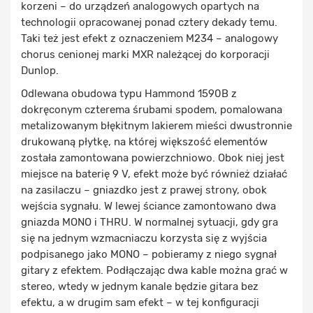
korzeni – do urządzeń analogowych opartych na
technologii opracowanej ponad cztery dekady temu.
Taki też jest efekt z oznaczeniem M234 – analogowy
chorus cenionej marki MXR należącej do korporacji
Dunlop.
Odlewana obudowa typu Hammond 1590B z
dokręconym czterema śrubami spodem, pomalowana
metalizowanym błękitnym lakierem mieści dwustronnie
drukowaną płytkę, na której większość elementów
została zamontowana powierzchniowo. Obok niej jest
miejsce na baterię 9 V, efekt może być również działać
na zasilaczu – gniazdko jest z prawej strony, obok
wejścia sygnału. W lewej ściance zamontowano dwa
gniazda MONO i THRU. W normalnej sytuacji, gdy gra
się na jednym wzmacniaczu korzysta się z wyjścia
podpisanego jako MONO – pobieramy z niego sygnał
gitary z efektem. Podłączając dwa kable można grać w
stereo, wtedy w jednym kanale będzie gitara bez
efektu, a w drugim sam efekt – w tej konfiguracji