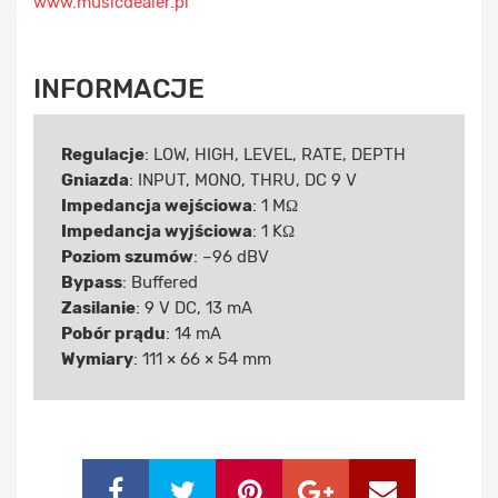
www.musicdealer.pl
INFORMACJE
Regulacje
: LOW, HIGH, LEVEL, RATE, DEPTH
Gniazda
: INPUT, MONO, THRU, DC 9 V
Impedancja wejściowa
: 1 MΩ
Impedancja wyjściowa
: 1 KΩ
Poziom szumów
: –96 dBV
Bypass
: Buffered
Zasilanie
: 9 V DC, 13 mA
Pobór prądu
: 14 mA
Wymiary
: 111 × 66 × 54 mm