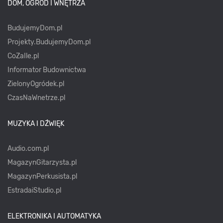
DOM, OGRÓD I WNĘTRZA
BudujemyDom.pl
Projekty.BudujemyDom.pl
CoZaIle.pl
Informator Budownictwa
ZielonyOgródek.pl
CzasNaWnetrze.pl
MUZYKA I DŹWIĘK
Audio.com.pl
MagazynGitarzysta.pl
MagazynPerkusista.pl
EstradaiStudio.pl
ELEKTRONIKA I AUTOMATYKA