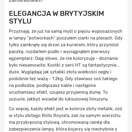
Zainteresowani?
ELEGANCJA W BRYTYJSKIM
STYLU
Przyznaję, że już na samą myśl o pięciu wyposażonych
w lampy "potworkach" poczułem ciarki na plecach. Gdy
tylko zamknęły się drzwi za kurierem, który przyniósł
paczkę, rozdarłem pudło i wyciągnąłem pierwszy
egzemplarz. Daję słowo, że nie koloryzuję - doznanie
było niesamowite. Kostki z serii HT są fantastycznie...
duże. Wyglądają jak sztabki złota wielkości cegły i
podobnie też ważą - 1.2kg. Gdy stawiasz coś takiego
na podłodze, podłączasz kable i następnie
uruchamiasz efekt, czujesz przyjemną dumę. To
uczucie, jakbyś wsiadał do luksusowej limuzyny.
Co więcej, każdy efekt jest w kolorze złoty metalik, coś
w stylu złotego Rolls Royce’a, zaś na samym wierzchu
ma przykręconą stylową, chromowaną ramkę dla
zabezpieczenia lampy, która kojarzy się niechybnie z