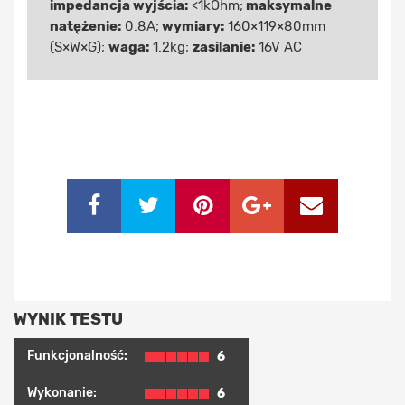
impedancja wyjścia:
<1kOhm;
maksymalne
natężenie:
0.8A;
wymiary:
160×119×80mm
(S×W×G);
waga:
1.2kg;
zasilanie:
16V AC
WYNIK TESTU
Funkcjonalność:
6
Wykonanie:
6