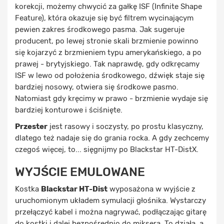
korekcji, możemy chwycić za gałkę ISF (Infinite Shape
Feature), która okazuje się być filtrem wycinającym
pewien zakres środkowego pasma. Jak sugeruje
producent, po lewej stronie skali brzmienie powinno
się kojarzyć z brzmieniem typu amerykańskiego, a po
prawej - brytyjskiego. Tak naprawdę, gdy odkręcamy
ISF w lewo od położenia środkowego, dźwięk staje się
bardziej nosowy, otwiera się środkowe pasmo.
Natomiast gdy kręcimy w prawo - brzmienie wydaje się
bardziej konturowe i ściśnięte.
Przester
jest rasowy i soczysty, po prostu klasyczny,
dlatego też nadaje się do grania rocka. A gdy zechcemy
czegoś więcej, to... sięgnijmy po Blackstar HT-DistX.
WYJŚCIE EMULOWANE
Kostka
Blackstar HT-Dist
wyposażona w wyjście z
uruchomionym układem symulacji głośnika. Wystarczy
przełączyć kabel i można nagrywać, podłączając gitarę
do kostki i dalej bezpośrednio do miksera. To działa, a