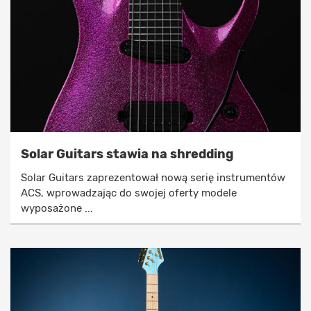
Solar Guitars stawia na shredding
Solar Guitars zaprezentował nową serię instrumentów
ACS, wprowadzając do swojej oferty modele
wyposażone ...