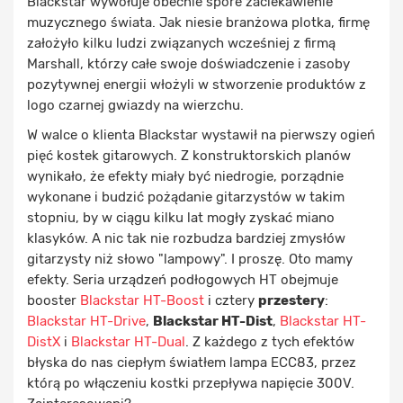
Blackstar wywołuje obecnie spore zaciekawienie
muzycznego świata. Jak niesie branżowa plotka, firmę
założyło kilku ludzi związanych wcześniej z firmą
Marshall, którzy całe swoje doświadczenie i zasoby
pozytywnej energii włożyli w stworzenie produktów z
logo czarnej gwiazdy na wierzchu.
W walce o klienta Blackstar wystawił na pierwszy ogień
pięć kostek gitarowych. Z konstruktorskich planów
wynikało, że efekty miały być niedrogie, porządnie
wykonane i budzić pożądanie gitarzystów w takim
stopniu, by w ciągu kilku lat mogły zyskać miano
klasyków. A nic tak nie rozbudza bardziej zmysłów
gitarzysty niż słowo "lampowy". I proszę. Oto mamy
efekty. Seria urządzeń podłogowych HT obejmuje
booster
Blackstar HT-Boost
i cztery
przestery
:
Blackstar HT-Drive
,
Blackstar HT-Dist
,
Blackstar HT-
DistX
i
Blackstar HT-Dual
. Z każdego z tych efektów
błyska do nas ciepłym światłem lampa ECC83, przez
którą po włączeniu kostki przepływa napięcie 300V.