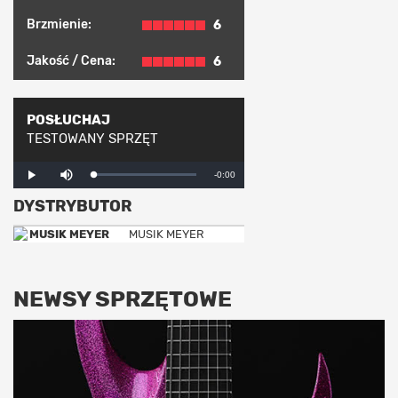
Brzmienie:
6
Jakość / Cena:
6
POSŁUCHAJ
TESTOWANY SPRZĘT
Mute
Remaining
-0:00
Loaded
:
Progress
:
Play
0%
0%
DYSTRYBUTOR
Time
MUSIK MEYER
NEWSY SPRZĘTOWE