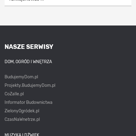
NASZE SERWISY
DOM, OGRÓD I WNĘTRZA
BudujemyDom.pl
Projekty.BudujemyDom.pl
CoZaIle.pl
Informator Budownictwa
ZielonyOgródek.pl
CzasNaWnetrze.pl
MUZYKA I DŹWIĘK