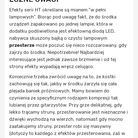
Efekty serii HT określane są mianem "w pełni
lampowych". Biorąc pod uwagę fakt, że do środka
urządzeń zapakowano po jednej lampie, która w
dodatku podświetlona jest efektowną diodą LED,
nabywca skuszony bajką o czysto lampowym
przesterze
może poczuć się nieco rozczarowany, gdy
zajrzy do środka. Niepotrzebnie! Najbardziej
interesujące jest jednak zawsze brzmienie i od tej
strony efekty wypadają wręcz celująco.
Koniecznie trzeba zwrócić uwagę na to, że kostki
zachowują się tak, jakby w środku żarzyła się cała
plejada baniek próżniowych. Mamy bowiem do
czynienia ze specyficznym rodzajem kompresji tak
lubianej przez gitarzystów. Przy grze delikatnej, gdy
lekko trącamy struny, przesterowanie jest nieznaczne i
dźwięki wychodzą na wierzch, natomiast gdy mocno
zaatakujemy struny, przester robi się masywny
(dotyczy to każdego z efektów przesterowania, zaś w