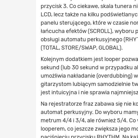
przycisk 3. Co ciekawe, skala tunera n
LCD, lecz także na kilku podświetlan
panelu sterującego, które w czasie no
łańcucha efektów (SCROLL), wyboru p
obsługi automatu perkusyjnego (RHYT
(TOTAL, STORE/SWAP, GLOBAL).
Kolejnym dodatkiem jest looper pozwa
sekund (lub 30 sekund w przypadku ak
umożliwia nakładanie (overdubbing) w
gitarzystom lubiącym samodzielnie t
jest intuicyjna i nie sprawia najmnie
Na rejestratorze fraz zabawa się nie 
automat perkusyjny. Do wyboru mamy 
metrum 4/4 i 3/4, ale również 5/4. Co
looperem, co jeszcze zwiększa jego m
naciśnięciu przycisku RHYTHM. Na ka