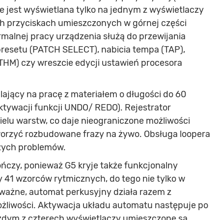
ie jest wyświetlana tylko na jednym z wyświetlaczy
ych przyciskach umieszczonych w górnej części
rmalnej pracy urządzenia służą do przewijania
resetu (PATCH SELECT), nabicia tempa (TAP),
HM) czy wreszcie edycji ustawień procesora
lający na pracę z materiałem o długości do 60
tywacji funkcji UNDO/ REDO). Rejestrator
ielu warstw, co daje nieograniczone możliwości
worzyć rozbudowane frazy na żywo. Obsługa loopera
jszych problemów.
kończy, ponieważ G5 kryje także funkcjonalny
41 wzorców rytmicznych, do tego nie tylko w
 ważne, automat perkusyjny działa razem z
ożliwości. Aktywacja układu automatu następuje po
żdym z czterech wyświetlaczy umieszczone są