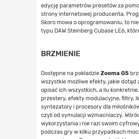
edycję parametrów presetów za pomoc
strony internetowej producenta. Prog
Skoro mowa o oprogramowaniu, to nie 
typu DAW Steinberg Cubase LE6, które
BRZMIENIE
Dostępne na pokładzie
Zooma G5
brz
wszystkie możliwe efekty, jakie dotą
opisać ich wszystkich, a ilu konkretni
przestery, efekty modulacyjne, filtry, l
syntezatory i procesory dla miłośnik
czyli od symulacji wzmacniaczy. Wśró
wykorzystania i nie razi swoim cyfro
podczas gry w kilku przypadkach moc