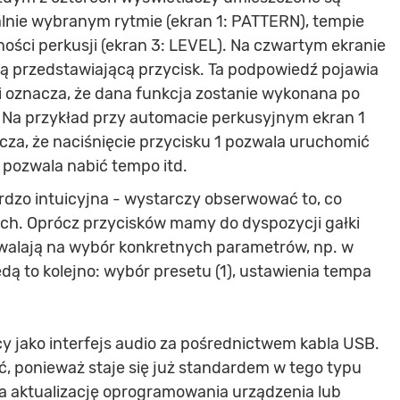
alnie wybranym rytmie (ekran 1: PATTERN), tempie
ności perkusji (ekran 3: LEVEL). Na czwartym ekranie
ką przedstawiającą przycisk. Ta podpowiedź pojawia
 i oznacza, że dana funkcja zostanie wykonana po
 Na przykład przy automacie perkusyjnym ekran 1
za, że naciśnięcie przycisku 1 pozwala uruchomić
 pozwala nabić tempo itd.
rdzo intuicyjna - wystarczy obserwować to, co
ch. Oprócz przycisków mamy do dyspozycji gałki
walają na wybór konkretnych parametrów, np. w
 to kolejno: wybór presetu (1), ustawienia tempa
y jako interfejs audio za pośrednictwem kabla USB.
ać, ponieważ staje się już standardem w tego typu
a aktualizację oprogramowania urządzenia lub