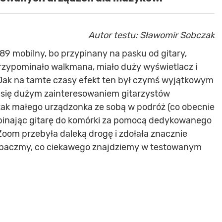
Autor testu: Sławomir Sobczak
989 mobilny, bo przypinany na pasku od gitary,
rzypominało walkmana, miało duży wyświetlacz i
Jak na tamte czasy efekt ten był czymś wyjątkowym
ł się dużym zainteresowaniem gitarzystów
ak małego urządzonka ze sobą w podróż (co obecnie
pinając gitarę do komórki za pomocą dedykowanego
Zoom przebyła daleką drogę i zdołała znacznie
 Zobaczmy, co ciekawego znajdziemy w testowanym