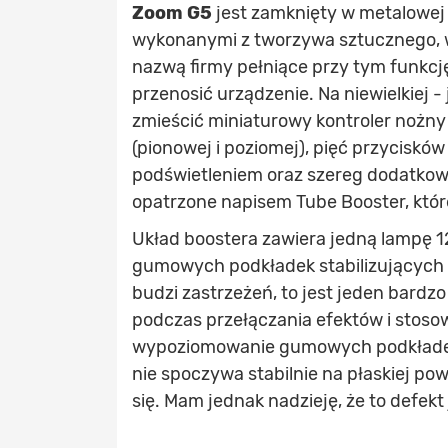
Zoom G5
jest zamknięty w metalowej
wykonanymi z tworzywa sztucznego, w 
nazwą firmy pełniące przy tym funk
przenosić urządzenie. Na niewielkiej -
zmieścić miniaturowy kontroler nożn
(pionowej i poziomej), pięć przyciskó
podświetleniem oraz szereg dodatkowyc
opatrzone napisem Tube Booster, któr
Układ boostera zawiera jedną lampę 
gumowych podkładek stabilizujących 
budzi zastrzeżeń, to jest jeden bardz
podczas przełączania efektów i stosow
wypoziomowanie gumowych podkładek
nie spoczywa stabilnie na płaskiej po
się. Mam jednak nadzieję, że to defek