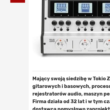
Mający swoją siedzibę w Tokio 
gitarowych i basowych, proces
rejestratorów audio, maszyn p
Firma działa od 32 lat i w tym c
dostawca pomysłowo zaprojek