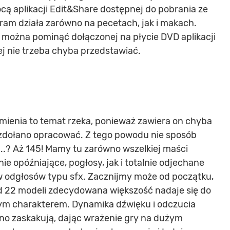
ą aplikacji Edit&Share dostępnej do pobrania ze
ram działa zarówno na pecetach, jak i makach.
można pominąć dołączonej na płycie DVD aplikacji
j nie trzeba chyba przedstawiać.
mienia to temat rzeka, ponieważ zawiera on chyba
d zdołano opracować. Z tego powodu nie sposób
e...? Aż 145! Mamy tu zarówno wszelkiej maści
inie opóźniające, pogłosy, jak i totalnie odjechane
ów odgłosów typu sfx. Zacznijmy może od początku,
d 22 modeli zdecydowana większość nadaje się do
wym charakterem. Dynamika dźwięku i odczucia
no zaskakują, dając wrażenie gry na dużym