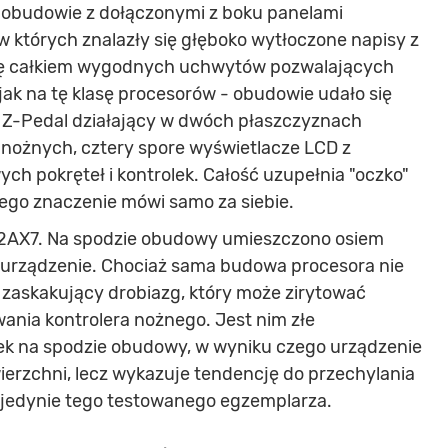
 obudowie z dołączonymi z boku panelami
których znalazły się głęboko wytłoczone napisy z
cję całkiem wygodnych uchwytów pozwalających
 jak na tę klasę procesorów - obudowie udało się
y Z-Pedal działający w dwóch płaszczyznach
w nożnych, cztery spore wyświetlacze LCD z
h pokręteł i kontrolek. Całość uzupełnia "oczko"
ego znaczenie mówi samo za siebie.
12AX7. Na spodzie obudowy umieszczono osiem
urządzenie. Chociaż sama budowa procesora nie
o zaskakujący drobiazg, który może zirytować
ania kontrolera nożnego. Jest nim złe
 na spodzie obudowy, w wyniku czego urządzenie
wierzchni, lecz wykazuje tendencję do przechylania
t jedynie tego testowanego egzemplarza.