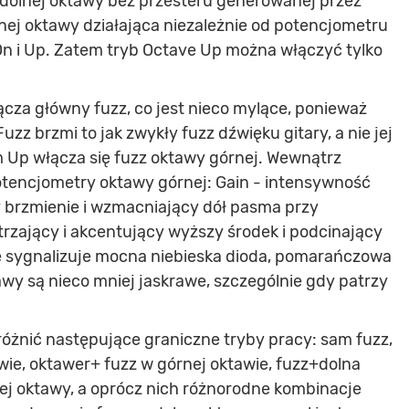
 dolnej oktawy bez przesteru generowanej przez
nej oktawy działająca niezależnie od potencjometru
n i Up. Zatem tryb Octave Up można włączyć tylko
ącza główny fuzz, co jest nieco mylące, ponieważ
uzz brzmi to jak zwykły fuzz dźwięku gitary, a nie jej
 Up włącza się fuzz oktawy górnej. Wewnątrz
encjometry oktawy górnej: Gain - intensywność
cy brzmienie i wzmacniający dół pasma przy
strzający i akcentujący wyższy środek i podcinający
e sygnalizuje mocna niebieska dioda, pomarańczowa
awy są nieco mniej jaskrawe, szczególnie gdy patrzy
óżnić następujące graniczne tryby pracy: sam fuzz,
wie, oktawer+ fuzz w górnej oktawie, fuzz+dolna
ej oktawy, a oprócz nich różnorodne kombinacje