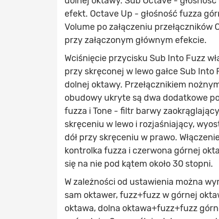
dolnej oktawy. Sub Octave - głośność
efekt. Octave Up - głośność fuzza gór
Volume po załączeniu przełączników O
przy załączonym głównym efekcie.
Wciśnięcie przycisku Sub Into Fuzz wł
przy skręconej w lewo gałce Sub Into F
dolnej oktawy. Przełącznikiem nożnym
obudowy ukryte są dwa dodatkowe pot
fuzza i Tone - filtr barwy zaokrąglają
skręceniu w lewo i rozjaśniający, wyo
dół przy skręceniu w prawo. Włączeni
kontrolka fuzza i czerwona górnej okt
się na nie pod kątem około 30 stopni.
W zależności od ustawienia można wyr
sam oktawer, fuzz+fuzz w górnej okta
oktawa, dolna oktawa+fuzz+fuzz górn