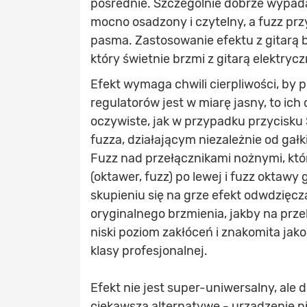
pośrednie. Szczególnie dobrze wypada
mocno osadzony i czytelny, a fuzz pr
pasma. Zastosowanie efektu z gitarą 
który świetnie brzmi z gitarą elektryc
Efekt wymaga chwili cierpliwości, by p
regulatorów jest w miarę jasny, to ich 
oczywiste, jak w przypadku przycisku 
fuzza, działającym niezależnie od gałk
Fuzz nad przełącznikami nożnymi, któr
(oktawer, fuzz) po lewej i fuzz oktawy
skupieniu się na grze efekt odwdzięcz
oryginalnego brzmienia, jakby na prze
niski poziom zakłóceń i znakomita ja
klasy profesjonalnej.
Efekt nie jest super-uniwersalny, ale
ciekawszą alternatywę - urządzenie nie