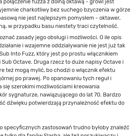
 połączenie fuzza z dolną oktawą - growl jest
zyjemnie charkotliwy bez suchego bzyczenia w górze
basową nie jest najlepszym pomysłem - oktawer,
zną, w przypadku basu niestety traci czytelność.
oznać zasady jego obsługi i możliwości. O ile opis
działanie i wzajemne oddziaływanie nie jest już tak
Sub Into Fuzz, który jest po prostu włącznikiem
i Sub Octave. Druga rzecz to duże napisy Octave i
e też mogą mylić, bo chodzi o włącznik efektu
 górnej po prawej. Po opanowaniu tych reguł i
a się szerokimi możliwościami kreowania
kór sygnaturze, nawiązującego do lat 70. Bardzo
kość dźwięku potwierdzają przynależność efektu do
 do specyficznych zastosowań trudno byłoby znaleźć
 tylko dla fanów Slasha, ale też poszukiwaczy i