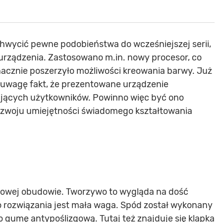
hwycić pewne podobieństwa do wcześniejszej serii,
urządzenia. Zastosowano m.in. nowy procesor, co
znacznie poszerzyło możliwości kreowania barwy. Już
uwagę fakt, że prezentowane urządzenie
kujących użytkowników. Powinno więc być ono
zwoju umiejętności świadomego kształtowania
itowej obudowie. Tworzywo to wygląda na dość
go rozwiązania jest mała waga. Spód został wykonany
o gumę antypoślizgową. Tutaj też znajduje się klapka