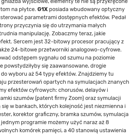
 gniazda wyjściowe, elementy te nie są przykręcone
lutom na płytce.
G1X
posiada wbudowany optyczny
y sterować parametrami dostępnych efektów. Pedał
 strony przyczynia się do utrzymania małych
trudnia manipulację. Zobaczmy teraz, jakie
fekt. Sercem jest 32-bitowy procesor pracujący z
kże 24-bitowe przetworniki analogowo-cyfrowe.
ować odstępem sygnału od szumu na poziomie
nie powstydziłyby się zaawansowane, drogie
 do wyboru aż 54 typy efektów. Znajdziemy tu
zaju przesterowań opartych na symulacjach znanych
amy efektów cyfrowych: chorusów, delayów i
bramki szumów (patent firmy Zoom) oraz symulacji
się w bankach, których kolejność jest niezmienna i
ster, korektor graficzny, bramka szumów, symulacja
 W jednym programie możemy użyć naraz aż 8
olnych komórek pamięci, a 40 stanowią ustawienia