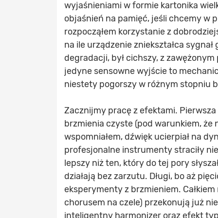
wyjaśnieniami w formie kartonika wiel
objaśnień na pamięć, jeśli chcemy w p
rozpocząłem korzystanie z dobrodziej
na ile urządzenie zniekształca sygnał 
degradacji, był cichszy, z zawężonym
jedyne sensowne wyjście to mechanic
niestety pogorszy w różnym stopniu b
Zacznijmy pracę z efektami. Pierwsza 
brzmienia czyste (pod warunkiem, że n
wspomniałem, dźwięk ucierpiał na dyna
profesjonalne instrumenty straciły ni
lepszy niż ten, który do tej pory sły
działają bez zarzutu. Długi, bo aż pi
eksperymenty z brzmieniem. Całkiem n
chorusem na czele) przekonują już ni
inteligentny harmonizer oraz efekt t