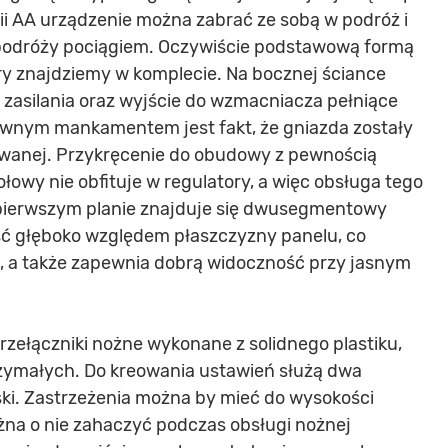
ii AA urządzenie można zabrać ze sobą w podróż i
s podróży pociągiem. Oczywiście podstawową formą
tóry znajdziemy w komplecie. Na bocznej ściance
 zasilania oraz wyjście do wzmacniacza pełniące
ewnym mankamentem jest fakt, że gniazda zostały
owanej. Przykręcenie do obudowy z pewnością
łowy nie obfituje w regulatory, a więc obsługa tego
Na pierwszym planie znajduje się dwusegmentowy
ć głęboko względem płaszczyzny panelu, co
, a także zapewnia dobrą widoczność przy jasnym
rzełączniki nożne wykonane z solidnego plastiku,
rzymałych. Do kreowania ustawień służą dwa
ski. Zastrzeżenia można by mieć do wysokości
ożna o nie zahaczyć podczas obsługi nożnej