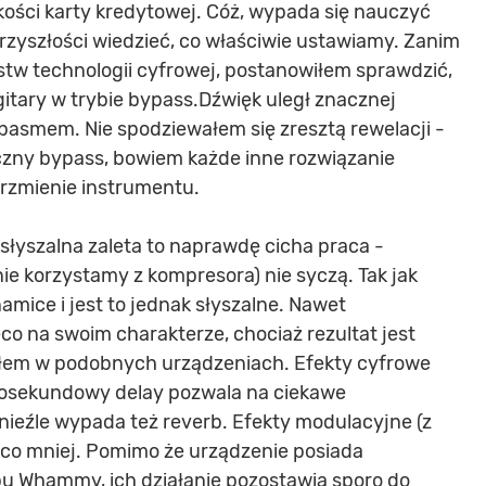
kości karty kredytowej. Cóż, wypada się nauczyć
rzyszłości wiedzieć, co właściwie ustawiamy. Zanim
stw technologii cyfrowej, postanowiłem sprawdzić,
gitary w trybie bypass.Dźwięk uległ znacznej
 pasmem. Nie spodziewałem się zresztą rewelacji -
zny bypass, bowiem każde inne rozwiązanie
rzmienie instrumentu.
słyszalna zaleta to naprawdę cicha praca -
ie korzystamy z kompresora) nie syczą. Tak jak
mice i jest to jednak słyszalne. Nawet
eco na swoim charakterze, chociaż rezultat jest
szałem w podobnych urządzeniach. Efekty cyfrowe
ęciosekundowy delay pozwala na ciekawe
ieźle wypada też reverb. Efekty modulacyjne (z
eco mniej. Pomimo że urządzenie posiada
ypu Whammy, ich działanie pozostawia sporo do