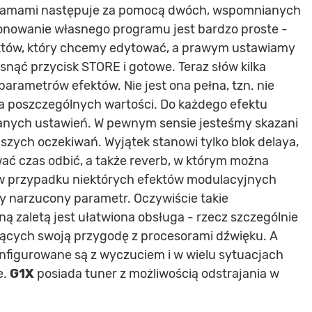
gramami następuje za pomocą dwóch, wspomnianych
nowanie własnego programu jest bardzo proste -
któw, który chcemy edytować, a prawym ustawiamy
snąć przycisk STORE i gotowe. Teraz słów kilka
parametrów efektów. Nie jest ona pełna, tzn. nie
 poszczególnych wartości. Do każdego efektu
wanych ustawień. W pewnym sensie jesteśmy skazani
szych oczekiwań. Wyjątek stanowi tylko blok delaya,
 czas odbić, a także reverb, w którym można
w przypadku niektórych efektów modulacyjnych
y narzucony parametr. Oczywiście takie
ną zaletą jest ułatwiona obsługa - rzecz szczególnie
ących swoją przygodę z procesorami dźwięku. A
nfigurowane są z wyczuciem i w wielu sytuacjach
e.
G1X
posiada tuner z możliwością odstrajania w