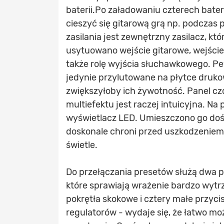
baterii.Po załadowaniu czterech bater
cieszyć się gitarową grą np. podcza
zasilania jest zewnętrzny zasilacz, k
usytuowano wejście gitarowe, wejście
także rolę wyjścia słuchawkowego. P
jedynie przylutowane na płytce druk
zwiększyłoby ich żywotność. Panel czo
multiefektu jest raczej intuicyjna. 
wyświetlacz LED. Umieszczono go doś
doskonale chroni przed uszkodzeniem
świetle.
Do przełączania presetów służą dwa p
które sprawiają wrażenie bardzo wyt
pokrętła skokowe i cztery małe przyci
regulatorów - wydaje się, że łatwo m