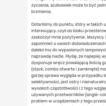
życzenia, aczkolwiek może to być jed
brzmienia.
Dotarliśmy do punktu, który w takich 
interesujący, czyli do bloku przeste
zaskoczył mnie pozytywnie. Wszyscy, 
zapomnieć o swoich doświadczeniach
daleko mu do wypasionych lampowych 
naprawdę nieźle. Myślę, że najlepiej 
dysponuje wręcz powalającą ilością g
(stack, combo otwarte i zamknięte) m
gorzej sprawa wygląda w przypadku ba
selektywności, jest ostry i nienatural
wysokich częstotliwości i z tego wzgl
używanych przetworników (single-coil
problem w urządzeniach z tego przed