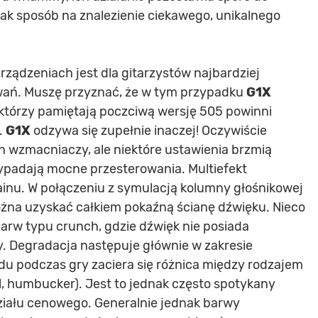
nak sposób na znalezienie ciekawego, unikalnego
urządzeniach jest dla gitarzystów najbardziej
rowań. Muszę przyznać, że w tym przypadku
G1X
którzy pamiętają poczciwą wersję 505 powinni
.
G1X
odzywa się zupełnie inaczej! Oczywiście
wzmacniaczy, ale niektóre ustawienia brzmią
wypadają mocne przesterowania. Multiefekt
ainu. W połączeniu z symulacją kolumny głośnikowej
ożna uzyskać całkiem pokaźną ścianę dźwięku. Nieco
rw typu crunch, gdzie dźwięk nie posiada
ny. Degradacja następuje głównie w zakresie
ędu podczas gry zaciera się różnica między rodzajem
, humbucker). Jest to jednak często spotykany
ziału cenowego. Generalnie jednak barwy