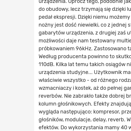
urządzenia. Oprócz tego, podobnie jak
do obudowy, lecz trzymają się dzięki 
pedał ekspresji. Dzięki niemu możem
nożny jest dość niewielki, co z jednej
gabarytów urządzenia, z drugiej zaś u
możliwości daje nam testowany multie
próbkowaniem 96kHz. Zastosowano ta
Według producenta powinno to skutk
110dB. Kilka lat temu takich osiągów 
urządzenia studyjne... Użytkownik ma
właściwie wszystko - od różnego rod
wzmacniaczy i kostek, aż do pełnej g
reverbów. Nie zabrakło także dobrej 
kolumn głośnikowych. Efekty znajdują 
wygląda następująco: kompresor, prze
głośników, modulacje, delay, reverb.
efektów. Do wykorzystania mamy 40 w