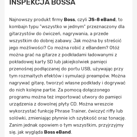
INSPEKCJA BOSSA
Najnowszy produkt firmy
Boss
, czyli
JS-8 eBand
, to
kombajn typu "wszystko w jednym" przeznaczony dla
gitarzystów do ćwiczeń, nagrywania, a przede
wszystkim do dobrej zabawy. Jak można by streścić
jego możliwości? Co można robić z eBandem? Otóż
można grać na gitarze z podkładami ładowanymi z
pokładowej karty SD lub jakiejkolwiek pamięci
przenośnej podłączanej do portu USB, używając przy
tym rozmaitych efektów i symulacji preampów. Można
nagrywać gitarę, tworzyć własne podkłady i dogrywać
do nich kolejne partie. Za pomocą dołączonego
programu można też importować utwory do pamięci
urządzenia z dowolnej płyty CD. Można wreszcie
wykorzystać funkcję Phrase Trainer, ćwiczyć riffy lub
solówki, zmieniając płynnie ich szybkość oraz tonację.
Zanim jednak opowiem o tym wszystkim, przyjrzyjmy
się, jak wygląda
Boss eBand
.