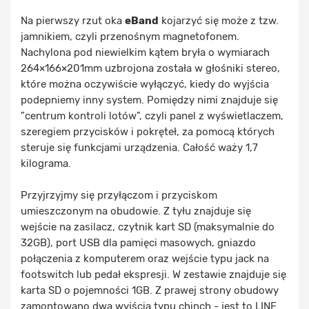
Na pierwszy rzut oka
eBand
kojarzyć się może z tzw.
jamnikiem, czyli przenośnym magnetofonem.
Nachylona pod niewielkim kątem bryła o wymiarach
264×166×201mm uzbrojona została w głośniki stereo,
które można oczywiście wyłączyć, kiedy do wyjścia
podepniemy inny system. Pomiędzy nimi znajduje się
"centrum kontroli lotów", czyli panel z wyświetlaczem,
szeregiem przycisków i pokręteł, za pomocą których
steruje się funkcjami urządzenia. Całość waży 1,7
kilograma.
Przyjrzyjmy się przyłączom i przyciskom
umieszczonym na obudowie. Z tyłu znajduje się
wejście na zasilacz, czytnik kart SD (maksymalnie do
32GB), port USB dla pamięci masowych, gniazdo
połączenia z komputerem oraz wejście typu jack na
footswitch lub pedał ekspresji. W zestawie znajduje się
karta SD o pojemności 1GB. Z prawej strony obudowy
zamontowano dwa wyjścia typu chinch - jest to LINE