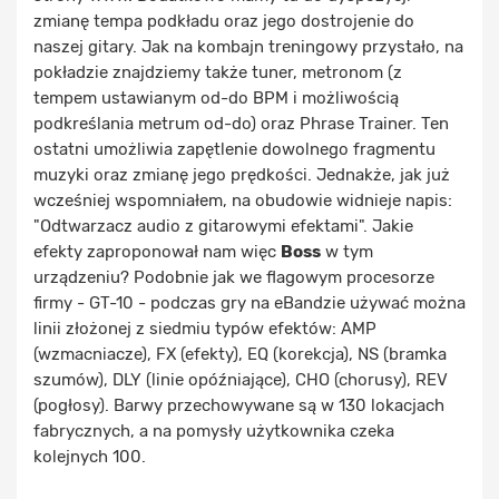
zmianę tempa podkładu oraz jego dostrojenie do
naszej gitary. Jak na kombajn treningowy przystało, na
pokładzie znajdziemy także tuner, metronom (z
tempem ustawianym od-do BPM i możliwością
podkreślania metrum od-do) oraz Phrase Trainer. Ten
ostatni umożliwia zapętlenie dowolnego fragmentu
muzyki oraz zmianę jego prędkości. Jednakże, jak już
wcześniej wspomniałem, na obudowie widnieje napis:
"Odtwarzacz audio z gitarowymi efektami". Jakie
efekty zaproponował nam więc
Boss
w tym
urządzeniu? Podobnie jak we flagowym procesorze
firmy - GT-10 - podczas gry na eBandzie używać można
linii złożonej z siedmiu typów efektów: AMP
(wzmacniacze), FX (efekty), EQ (korekcja), NS (bramka
szumów), DLY (linie opóźniające), CHO (chorusy), REV
(pogłosy). Barwy przechowywane są w 130 lokacjach
fabrycznych, a na pomysły użytkownika czeka
kolejnych 100.