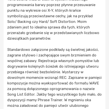
programowania barwy poprzez płynne przesuwanie
punktu na wykresie osi X-Y, których krańce
symbolizują przeciwstawne cechy, jak na przykład
Solo/ Backing czy Hard/ Soft Distortion. Moim
zdaniem jest to idealna sprawa dla tych, których
przerażało grzebanie się w przedstawianych liczbowo
dziesiątkach parametrów.
Standardowo załączone podkłady są świetnej jakości,
zagrane stylowo i zachęcające swym brzmieniem do
wspólnej zabawy. Rejestracja własnych pomysłów lub
dogrywanie kolejnych ścieżek do istniejącego utworu
przebiega również bezboleśnie. Wystarczy w
dowolnym momencie wcisnąć REC. Zapisane w pamięci
kompozycje można wyeksportować do formatu WAVE
za pomocą dołączonego oprogramowania o nazwie
Song List Editor. Jakby tego wszystkiego było mało, do
dyspozycji mamy Phrase Trainer. W mgnieniu oka
można załadować do pamięci utwór ulubionego