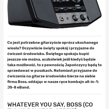
Co jest potrzebne gitarzyście oprócz ukochanego
wiosła? Oczywiście święty spokój i przyjazne do
ćwiczeń środowisko. Świętego spokoju kupić
jeszcze nie można, aczkolwiek jeśli kiedyś będzie
taka możliwość, to z pewnością Japończycy będą to
sprzedawać w puszkach. Natomiast przyjazne do
ćwiczenia na gitarze środowisko bierze na siebie
firma Boss, oddając w nasze ręce kombajn all-in-1:
JS-8 eBand.
WHATEVER YOU SAY, BOSS (CO