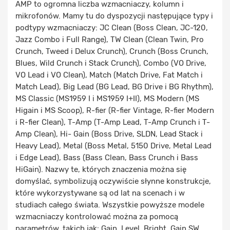
AMP to ogromna liczba wzmacniaczy, kolumn i
mikrofonów. Mamy tu do dyspozycji następujące typy i
podtypy wzmacniaczy: JC Clean (Boss Clean, JC-120,
Jazz Combo i Full Range), TW Clean (Clean Twin, Pro
Crunch, Tweed i Delux Crunch), Crunch (Boss Crunch,
Blues, Wild Crunch i Stack Crunch), Combo (VO Drive,
VO Lead i VO Clean), Match (Match Drive, Fat Match i
Match Lead), Big Lead (BG Lead, BG Drive i BG Rhythm),
MS Classic (MS1959 I i MS1959 I+II), MS Modern (MS
Higain i MS Scoop), R-fier (R-fier Vintage, R-fier Modern
i R-fier Clean), T-Amp (T-Amp Lead, T-Amp Crunch i T-
Amp Clean), Hi- Gain (Boss Drive, SLDN, Lead Stack i
Heavy Lead), Metal (Boss Metal, 5150 Drive, Metal Lead
i Edge Lead), Bass (Bass Clean, Bass Crunch i Bass
HiGain). Nazwy te, których znaczenia można się
domyślać, symbolizują oczywiście słynne konstrukcje,
które wykorzystywane są od lat na scenach i w
studiach całego świata. Wszystkie powyższe modele
wzmacniaczy kontrolować można za pomocą
parametrów, takich jak: Gain, Level, Bright, Gain SW,