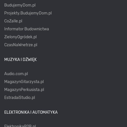
BudujemyDom.pl
Projekty.BudujemyDom.pl
CoZaIle.pl
Informator Budownictwa
ZielonyOgródek.pl
CzasNaWnetrze.pl
MUZYKA I DŹWIĘK
Audio.com.pl
MagazynGitarzysta.pl
MagazynPerkusista.pl
EstradaiStudio.pl
ELEKTRONIKA I AUTOMATYKA
ElektronikaB2B.pl