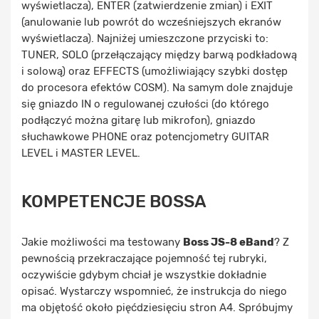
wyświetlacza), ENTER (zatwierdzenie zmian) i EXIT
(anulowanie lub powrót do wcześniejszych ekranów
wyświetlacza). Najniżej umieszczone przyciski to:
TUNER, SOLO (przełączający między barwą podkładową
i solową) oraz EFFECTS (umożliwiający szybki dostęp
do procesora efektów COSM). Na samym dole znajduje
się gniazdo IN o regulowanej czułości (do którego
podłączyć można gitarę lub mikrofon), gniazdo
słuchawkowe PHONE oraz potencjometry GUITAR
LEVEL i MASTER LEVEL.
KOMPETENCJE BOSSA
Jakie możliwości ma testowany
Boss JS-8 eBand
? Z
pewnością przekraczające pojemność tej rubryki,
oczywiście gdybym chciał je wszystkie dokładnie
opisać. Wystarczy wspomnieć, że instrukcja do niego
ma objętość około pięćdziesięciu stron A4. Spróbujmy