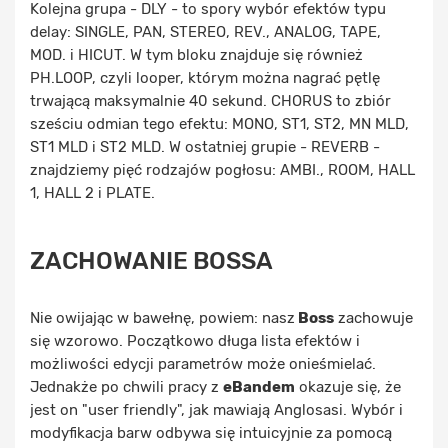
Kolejna grupa - DLY - to spory wybór efektów typu
delay: SINGLE, PAN, STEREO, REV., ANALOG, TAPE,
MOD. i HICUT. W tym bloku znajduje się również
PH.LOOP, czyli looper, którym można nagrać pętlę
trwającą maksymalnie 40 sekund. CHORUS to zbiór
sześciu odmian tego efektu: MONO, ST1, ST2, MN MLD,
ST1 MLD i ST2 MLD. W ostatniej grupie - REVERB -
znajdziemy pięć rodzajów pogłosu: AMBI., ROOM, HALL
1, HALL 2 i PLATE.
ZACHOWANIE BOSSA
Nie owijając w bawełnę, powiem: nasz
Boss
zachowuje
się wzorowo. Początkowo długa lista efektów i
możliwości edycji parametrów może onieśmielać.
Jednakże po chwili pracy z
eBandem
okazuje się, że
jest on "user friendly", jak mawiają Anglosasi. Wybór i
modyfikacja barw odbywa się intuicyjnie za pomocą