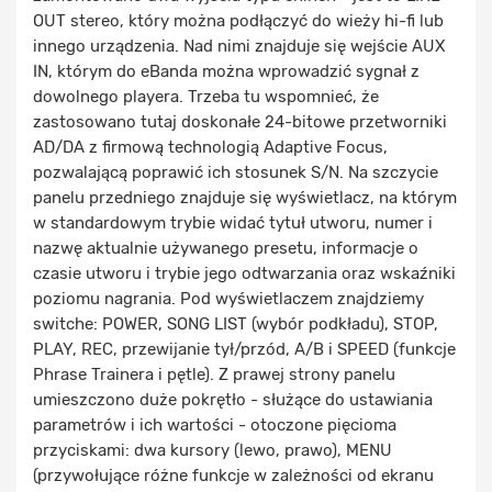
OUT stereo, który można podłączyć do wieży hi-fi lub
innego urządzenia. Nad nimi znajduje się wejście AUX
IN, którym do eBanda można wprowadzić sygnał z
dowolnego playera. Trzeba tu wspomnieć, że
zastosowano tutaj doskonałe 24-bitowe przetworniki
AD/DA z firmową technologią Adaptive Focus,
pozwalającą poprawić ich stosunek S/N. Na szczycie
panelu przedniego znajduje się wyświetlacz, na którym
w standardowym trybie widać tytuł utworu, numer i
nazwę aktualnie używanego presetu, informacje o
czasie utworu i trybie jego odtwarzania oraz wskaźniki
poziomu nagrania. Pod wyświetlaczem znajdziemy
switche: POWER, SONG LIST (wybór podkładu), STOP,
PLAY, REC, przewijanie tył/przód, A/B i SPEED (funkcje
Phrase Trainera i pętle). Z prawej strony panelu
umieszczono duże pokrętło - służące do ustawiania
parametrów i ich wartości - otoczone pięcioma
przyciskami: dwa kursory (lewo, prawo), MENU
(przywołujące różne funkcje w zależności od ekranu