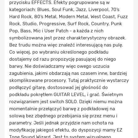
przycisku EFFECTS. Efekty pogrupowane są w
kategoriach: Blues, Soul Funk, Jazz, Liverpool, 70’s
Hard Rock, 80’s Metal, Modern Metal, West Coast, Fuzz
Rock, Studio, Progressive, Surf Rock, Country, Punk
Pop, Bass, Mic i User Patch - a każda z nich
symbolizowana jest przez charakterystyczny obrazek.
Bez trudu można więc znaleźć interesującą nas pulę.
Co więcej, po wybraniu określonego podkładu
dostajemy od razu propozycję pasującej do niego
barwy. Nie doświadczamy więc owego uczucia
zagubienia, jakimi obdarzają nas czasem inne, bardziej
skomplikowane procesory. Tutaj praktycznie wystarczy
podłączyć gitarę, dostosować jej głośność do
podkładu pokrętłem GUITAR LEVEL, i grać. Świetnym
rozwiązaniem jest switch SOLO. Dzięki niemu można
momentalnie przełączyć barwę z podkładowej na
solową bez zbędnego przebijania się przez menu i
parametry. Jeśli jednak przyjdzie nam ochota na
modyfikację jakiegoś efektu, do dyspozycji mamy EZ
Tone Sound Wizard. Jest to system wizualnego