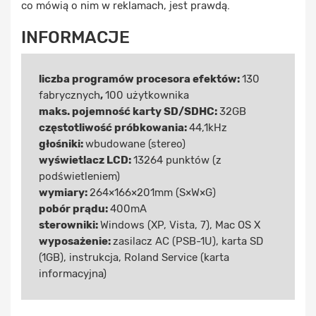
co mówią o nim w reklamach, jest prawdą.
INFORMACJE
liczba programów procesora efektów:
130
fabrycznych
,
100 użytkownika
maks. pojemność karty SD/SDHC:
32GB
częstotliwość próbkowania:
44,1kHz
głośniki:
wbudowane (stereo)
wyświetlacz LCD:
13264 punktów (z
podświetleniem)
wymiary:
264×166×201mm (S×W×G)
pobór prądu:
400mA
sterowniki:
Windows (XP, Vista, 7), Mac OS X
wyposażenie:
zasilacz AC (PSB-1U), karta SD
(1GB), instrukcja, Roland Service (karta
informacyjna)