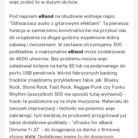
więc zrobić to w dużym skrócie.
Pod napisem
eBand
na obudowie widnieje napis:
"Odtwarzacz audio z gitarowymi efektami". Ta pierwsza
funkcja w zamierzeniu konstruktorów ma przykuć nas
do urządzenia na długie godziny wypełnione dobrą
zabawą i ćwiczeniami. W zestawie otrzymujemy 300
podkładów, a maksymalnie
eBand
może zindeksować
do 4000 utworów. Bez problemu można więc
załadować kolejne na kartę SD lub na podpinanego do
portu USB pendrive’a. Wśród fabrycznych backing
tracków znajdziemy przykładowo takie, jak: Bluesy
Rock, Stone Rock, Fast Rock, Reggae Punk czy Funky
Rhythm (wszystkich 300 nie sposób tutaj wymienić) -
tracki te podzielone są na style muzyczne. Materiału do
ćwiczeń improwizacji i techniki nie powinno więc
zabraknąć, tym bardziej że producent przygotował już
także dodatkowe podkłady - "eTracks for eBand
(Volume 1 i 2)" - do ściągnięcia za darmo z firmowej
strony WWW. Dodatkowo mamy tu do dyspozycji