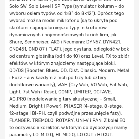
Solo SW, Solo Level i SP Type (symulator kolumn - do
wyboru osiem typów, od 1×8" do 8×12"). Oprócz tego
wybrać można model mikrofonu (są to ukryte pod
skrótami najpopularniejsze typy mikrofonów
dynamicznych i pojemnościowych takich firm, jak
Shure, Sennheiser, AKG i Neumann: DYN57, DYN421,
CND451, CND 87 i FLAT), jego dystans, odległość w bok
od centrum głośnika (od 1 do 10) oraz Level. FX to zbiór
efektów, w którym znajdziemy następujące bloki:
OD/DS (Booster, Blues, OD, Dist, Classic, Modern, Metal
i Fuzz - a w każdym z nich po trzy lub cztery
dodatkowe warianty), WAH (Cry Wah, VO Wah, Fat Wah,
Light, 7st Wah i Reso), COMP, LIMITER, OCTAVE,
AC.PRO (modelowanie gitary akustycznej - Small,
Medium, Bright i Power), PHASER (4-stage, 8-stage,
12-stage i Bi-PH, czyli podwójne przesunięcie fazy),
FLANGER, TREMOLO, ROTARY, UNI-V i PAN. Z kolei EQ
to oczywiście korektor, w którym do dyspozycji mamy
parametry LO-MID Q, HI-MID Q, LO CUT i HI CUT.