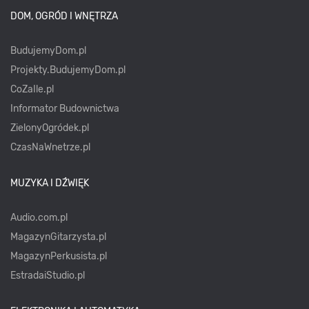
DOM, OGRÓD I WNĘTRZA
BudujemyDom.pl
Projekty.BudujemyDom.pl
CoZaIle.pl
Informator Budownictwa
ZielonyOgródek.pl
CzasNaWnetrze.pl
MUZYKA I DŹWIĘK
Audio.com.pl
MagazynGitarzysta.pl
MagazynPerkusista.pl
EstradaiStudio.pl