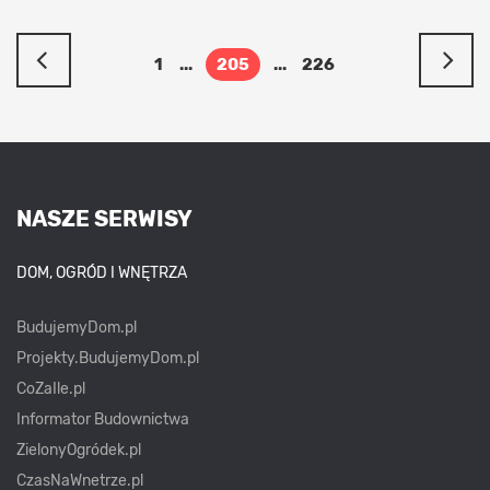
1
...
205
...
226
NASZE SERWISY
DOM, OGRÓD I WNĘTRZA
BudujemyDom.pl
Projekty.BudujemyDom.pl
CoZaIle.pl
Informator Budownictwa
ZielonyOgródek.pl
CzasNaWnetrze.pl