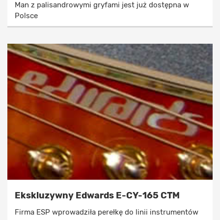
Man z palisandrowymi gryfami jest już dostępna w
Polsce
Ekskluzywny Edwards E-CY-165 CTM
Firma ESP wprowadziła perełkę do linii instrumentów