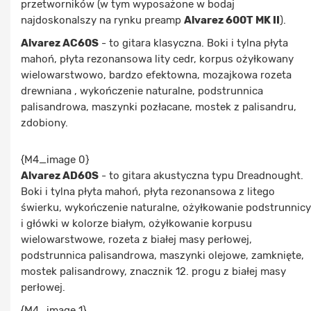
przetworników (w tym wyposażone w bodaj
najdoskonalszy na rynku preamp
Alvarez 600T MK II
).
Alvarez AC60S
- to gitara klasyczna. Boki i tylna płyta
mahoń, płyta rezonansowa lity cedr, korpus ożyłkowany
wielowarstwowo, bardzo efektowna, mozajkowa rozeta
drewniana , wykończenie naturalne, podstrunnica
palisandrowa, maszynki pozłacane, mostek z palisandru,
zdobiony.
{M4_image 0}
Alvarez AD60S
- to gitara akustyczna typu Dreadnought.
Boki i tylna płyta mahoń, płyta rezonansowa z litego
świerku, wykończenie naturalne, ożyłkowanie podstrunnicy
i główki w kolorze białym, ożyłkowanie korpusu
wielowarstwowe, rozeta z białej masy perłowej,
podstrunnica palisandrowa, maszynki olejowe, zamknięte,
mostek palisandrowy, znacznik 12. progu z białej masy
perłowej.
{M4_image 1}