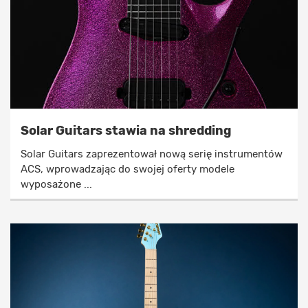
Solar Guitars stawia na shredding
Solar Guitars zaprezentował nową serię instrumentów
ACS, wprowadzając do swojej oferty modele
wyposażone ...