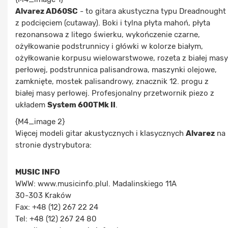
Alvarez AD60SC
- to gitara akustyczna typu Dreadnought
z podcięciem (cutaway). Boki i tylna płyta mahoń, płyta
rezonansowa z litego świerku, wykończenie czarne,
ożyłkowanie podstrunnicy i główki w kolorze białym,
ożyłkowanie korpusu wielowarstwowe, rozeta z białej masy
perłowej, podstrunnica palisandrowa, maszynki olejowe,
zamknięte, mostek palisandrowy, znacznik 12. progu z
białej masy perłowej. Profesjonalny przetwornik piezo z
układem
System 600TMk II
.
{M4_image 2}
Więcej modeli gitar akustycznych i klasycznych
Alvarez
na
stronie dystrybutora:
MUSIC INFO
WWW: www.musicinfo.plul. Madalinskiego 11A
30-303 Kraków
Fax: +48 (12) 267 22 24
Tel: +48 (12) 267 24 80