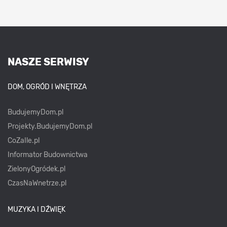
NASZE SERWISY
DOM, OGRÓD I WNĘTRZA
BudujemyDom.pl
Projekty.BudujemyDom.pl
CoZaIle.pl
Informator Budownictwa
ZielonyOgródek.pl
CzasNaWnetrze.pl
MUZYKA I DŹWIĘK