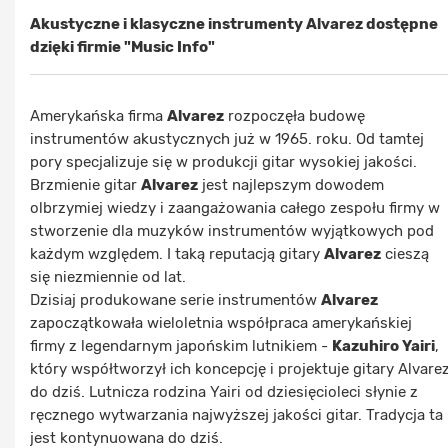
Akustyczne i klasyczne instrumenty
Alvarez
dostępne
dzięki firmie
"Music Info"
Amerykańska firma
Alvarez
rozpoczęła budowę
instrumentów akustycznych już w 1965. roku. Od tamtej
pory specjalizuje się w produkcji gitar wysokiej jakości.
Brzmienie gitar
Alvarez
jest najlepszym dowodem
olbrzymiej wiedzy i zaangażowania całego zespołu firmy w
stworzenie dla muzyków instrumentów wyjątkowych pod
każdym względem. I taką reputacją gitary
Alvarez
cieszą
się niezmiennie od lat.
Dzisiaj produkowane serie instrumentów
Alvarez
zapoczątkowała wieloletnia współpraca amerykańskiej
firmy z legendarnym japońskim lutnikiem -
Kazuhiro Yairi
,
który współtworzył ich koncepcję i projektuje gitary Alvare
do dziś. Lutnicza rodzina Yairi od dziesięcioleci słynie z
ręcznego wytwarzania najwyższej jakości gitar. Tradycja ta
jest kontynuowana do dziś.