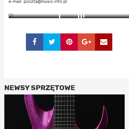
e-mail: poczta@music.info.pl
ZOBACZ ZDJĘCIA (2)
NEWSY SPRZĘTOWE