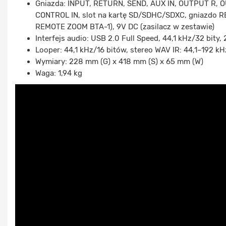
Gniazda: INPUT, RETURN, SEND, AUX IN, OUTPUT R, 
CONTROL IN, slot na kartę SD/SDHC/SDXC, gniazdo 
REMOTE ZOOM BTA-1), 9V DC (zasilacz w zestawie)
Interfejs audio: USB 2.0 Full Speed, 44,1 kHz/32 bity, 
Looper: 44,1 kHz/16 bitów, stereo WAV IR: 44,1–192 
Wymiary: 228 mm (G) x 418 mm (S) x 65 mm (W)
Waga: 1,94 kg