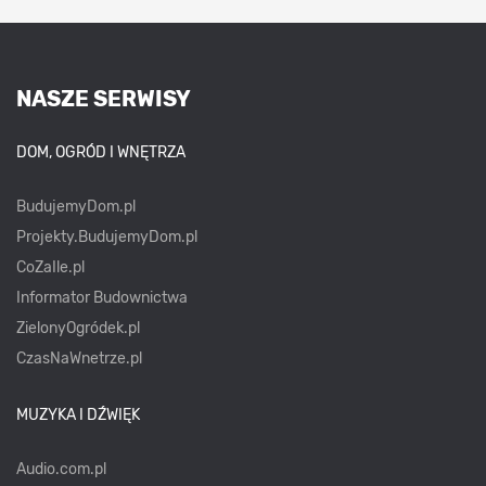
NASZE SERWISY
DOM, OGRÓD I WNĘTRZA
BudujemyDom.pl
Projekty.BudujemyDom.pl
CoZaIle.pl
Informator Budownictwa
ZielonyOgródek.pl
CzasNaWnetrze.pl
MUZYKA I DŹWIĘK
Audio.com.pl