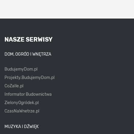
NASZE SERWISY
DOM, OGRÓD I WNĘTRZA
BudujemyDom.pl
Projekty.BudujemyDom.pl
CoZaIle.pl
Informator Budownictwa
ZielonyOgródek.pl
CzasNaWnetrze.pl
MUZYKA I DŹWIĘK