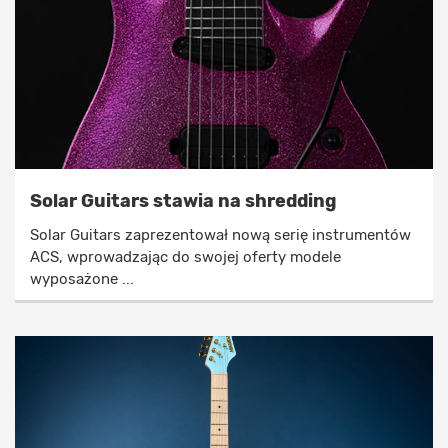
Solar Guitars stawia na shredding
Solar Guitars zaprezentował nową serię instrumentów
ACS, wprowadzając do swojej oferty modele
wyposażone ...