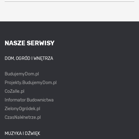
NASZE SERWISY
DOM, OGRÓD I WNĘTRZA
BudujemyDom.pl
Projekty.BudujemyDom.pl
CoZaIle.pl
Informator Budownictwa
ZielonyOgródek.pl
CzasNaWnetrze.pl
MUZYKA I DŹWIĘK