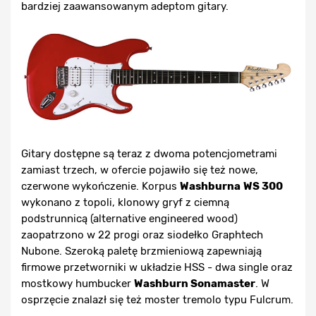
bardziej zaawansowanym adeptom gitary.
Gitary dostępne są teraz z dwoma potencjometrami
zamiast trzech, w ofercie pojawiło się też nowe,
czerwone wykończenie. Korpus
Washburna
WS 300
wykonano z topoli, klonowy gryf z ciemną
podstrunnicą (alternative engineered wood)
zaopatrzono w 22 progi oraz siodełko Graphtech
Nubone. Szeroką paletę brzmieniową zapewniają
firmowe przetworniki w układzie HSS - dwa single oraz
mostkowy humbucker
Washburn Sonamaster
. W
osprzęcie znalazł się też moster tremolo typu Fulcrum.