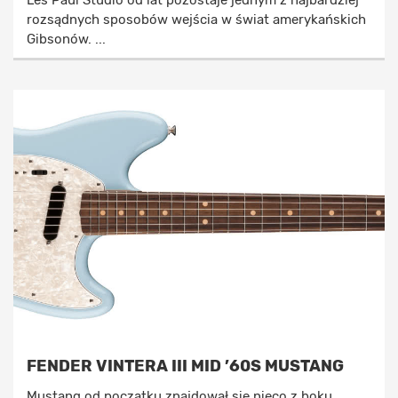
Les Paul Studio od lat pozostaje jednym z najbardziej
rozsądnych sposobów wejścia w świat amerykańskich
Gibsonów. ...
FENDER VINTERA III MID ’60S MUSTANG
Mustang od początku znajdował się nieco z boku