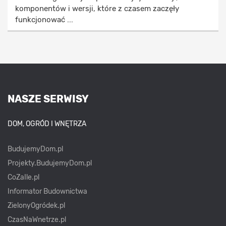
komponentów i wersji, które z czasem zaczęły
funkcjonować ...
NASZE SERWISY
DOM, OGRÓD I WNĘTRZA
BudujemyDom.pl
Projekty.BudujemyDom.pl
CoZaIle.pl
Informator Budownictwa
ZielonyOgródek.pl
CzasNaWnetrze.pl