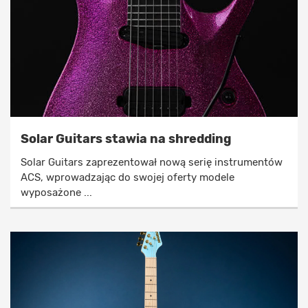
Solar Guitars stawia na shredding
Solar Guitars zaprezentował nową serię instrumentów
ACS, wprowadzając do swojej oferty modele
wyposażone ...