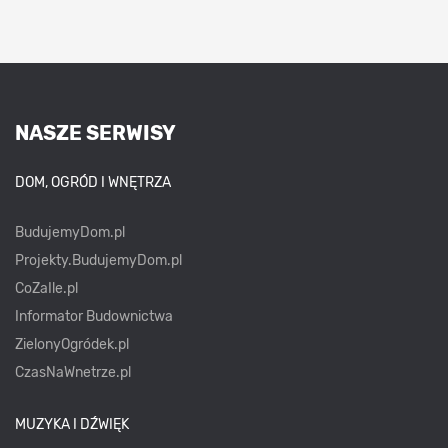
NASZE SERWISY
DOM, OGRÓD I WNĘTRZA
BudujemyDom.pl
Projekty.BudujemyDom.pl
CoZaIle.pl
Informator Budownictwa
ZielonyOgródek.pl
CzasNaWnetrze.pl
MUZYKA I DŹWIĘK