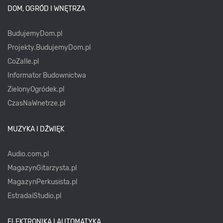
DOM, OGRÓD I WNĘTRZA
BudujemyDom.pl
Projekty.BudujemyDom.pl
CoZaIle.pl
Informator Budownictwa
ZielonyOgródek.pl
CzasNaWnetrze.pl
MUZYKA I DŹWIĘK
Audio.com.pl
MagazynGitarzysta.pl
MagazynPerkusista.pl
EstradaiStudio.pl
ELEKTRONIKA I AUTOMATYKA