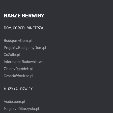
NASZE SERWISY
DOM, OGRÓD I WNĘTRZA
BudujemyDom.pl
Projekty.BudujemyDom.pl
CoZaIle.pl
Informator Budownictwa
ZielonyOgródek.pl
CzasNaWnetrze.pl
MUZYKA I DŹWIĘK
Audio.com.pl
MagazynGitarzysta.pl