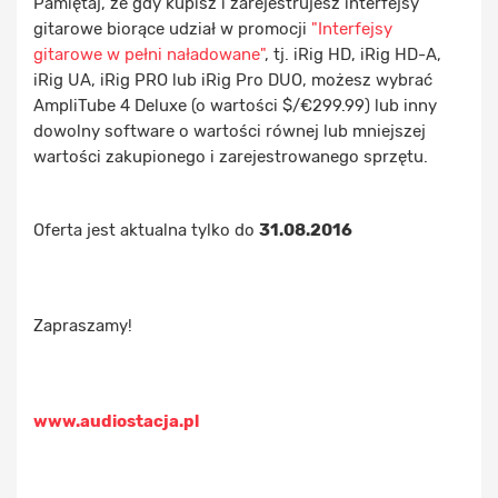
Pamiętaj, że gdy kupisz i zarejestrujesz interfejsy
gitarowe biorące udział w promocji
"Interfejsy
gitarowe w pełni naładowane"
, tj. iRig HD, iRig HD-A,
iRig UA, iRig PRO lub iRig Pro DUO, możesz wybrać
AmpliTube 4 Deluxe (o wartości $/€299.99) lub inny
dowolny software o wartości równej lub mniejszej
wartości zakupionego i zarejestrowanego sprzętu.
Oferta jest aktualna tylko do
31.08.2016
Zapraszamy!
www.audiostacja.pl