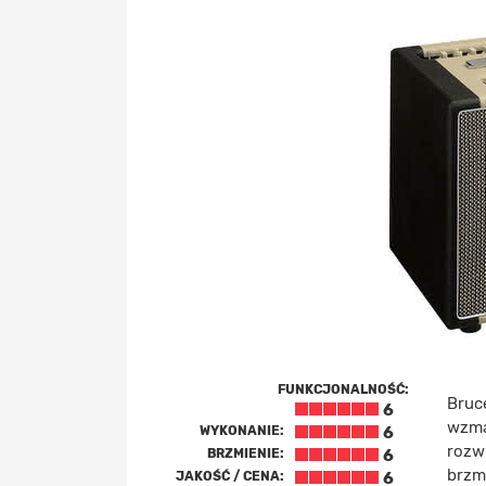
FUNKCJONALNOŚĆ:
Bruce
6
wzma
WYKONANIE:
6
rozw
BRZMIENIE:
6
brzm
JAKOŚĆ / CENA:
6