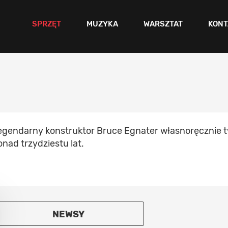
SPRZĘT
MUZYKA
WARSZTAT
KONT
egendarny konstruktor Bruce Egnater własnoręcznie 
onad trzydziestu lat.
NEWSY