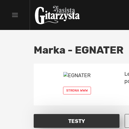
Marka - EGNATER
L
p
STRONA WWW
TESTY