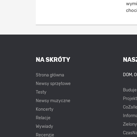
wymi
choc
NA SKRÓTY
NAS
DOM, 
Strona główna
Newsy sprzętowe
Buduj
Testy
Projek
Newsy muzyczne
CoZaIle
Koncerty
Inform
Relacje
Zielon
Wywiady
CzasNa
Recenzje