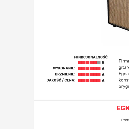
FUNKCJONALNOŚĆ:
Firm
5
gitar
WYKONANIE:
6
Egna
BRZMIENIE:
6
konst
JAKOŚĆ / CENA:
6
oryg
EG
Rodz