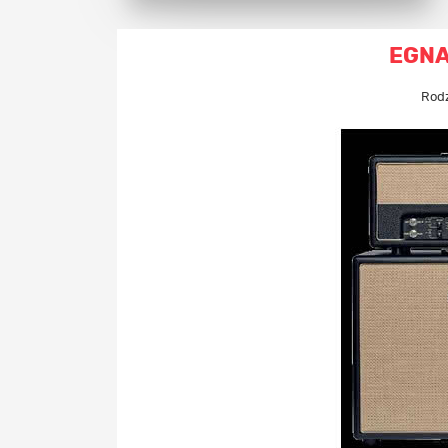
EGN
Rodz