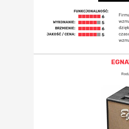
FUNKCJONALNOŚĆ:
Firm
6
wzma
WYKONANIE:
5
dzię
BRZMIENIE:
6
czas
JAKOŚĆ / CENA:
5
wzma
EGNA
Rodz