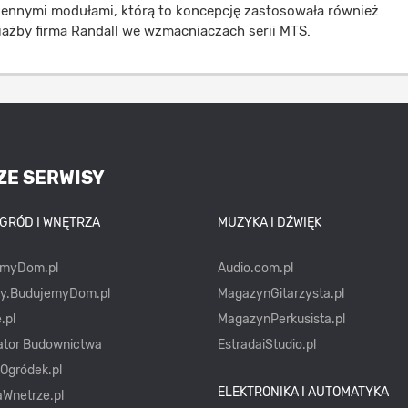
ennymi modułami, którą to koncepcję zastosowała również
iażby firma Randall we wzmacniaczach serii MTS.
ZE SERWISY
OGRÓD I WNĘTRZA
MUZYKA I DŹWIĘK
emyDom.pl
Audio.com.pl
ty.BudujemyDom.pl
MagazynGitarzysta.pl
.pl
MagazynPerkusista.pl
ator Budownictwa
EstradaiStudio.pl
yOgródek.pl
ELEKTRONIKA I AUTOMATYKA
Wnetrze.pl