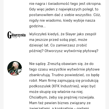
nie nagra i świadomość tego jest okropna.
Gdy więc jeden z największych poległ, to
postanowiłem dać z siebie wszystko. Cóż,
nigdy nie wiadomo, kiedy wybije nasza
godzina...
Wyliczyłeś kiedyś, że Slayer jako zespół
ma jeszcze przed sobą pięć, może
dziesięć lat. Co zamierzasz zrobić
później? Otworzysz wytwórnię płytową?
Nie sądzę. Zresztą obawiam się, że do
tego czasu wszystkie wytwórnie płytowe
zbankrutują. Trudno powiedzieć, co będę
robił. Mam firmę zajmującą się produkcją
podkoszulek (KFK Industries), więc być
może skupię się właśnie na niej.
Chciałbym, żeby się prężniej rozwijała.
Mam też pewien biznes związany ze
zwierzętami, a konkretnie - gadami.