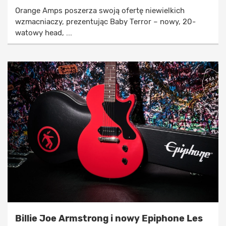
Orange Amps poszerza swoją ofertę niewielkich
wzmacniaczy, prezentując Baby Terror – nowy, 20-
watowy head, ...
Billie Joe Armstrong i nowy Epiphone Les