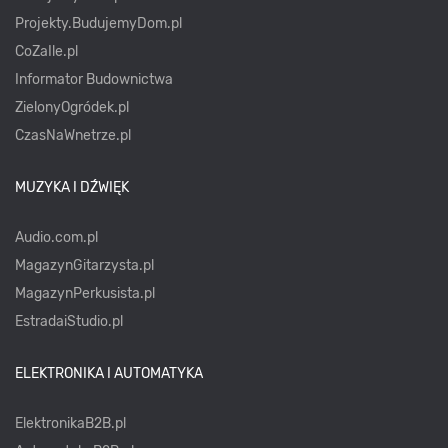
Projekty.BudujemyDom.pl
CoZaIle.pl
Informator Budownictwa
ZielonyOgródek.pl
CzasNaWnetrze.pl
MUZYKA I DŹWIĘK
Audio.com.pl
MagazynGitarzysta.pl
MagazynPerkusista.pl
EstradaiStudio.pl
ELEKTRONIKA I AUTOMATYKA
ElektronikaB2B.pl