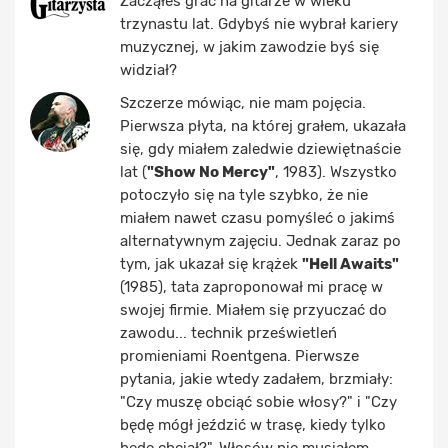
Zacząłeś grać na gitarze w wieku
trzynastu lat. Gdybyś nie wybrał kariery
muzycznej, w jakim zawodzie byś się
widział?
Szczerze mówiąc, nie mam pojęcia.
Pierwsza płyta, na której grałem, ukazała
się, gdy miałem zaledwie dziewiętnaście
lat (
"Show No Mercy"
, 1983). Wszystko
potoczyło się na tyle szybko, że nie
miałem nawet czasu pomyśleć o jakimś
alternatywnym zajęciu. Jednak zaraz po
tym, jak ukazał się krążek
"Hell Awaits"
(1985), tata zaproponował mi pracę w
swojej firmie. Miałem się przyuczać do
zawodu... technik prześwietleń
promieniami Roentgena. Pierwsze
pytania, jakie wtedy zadałem, brzmiały:
"Czy muszę obciąć sobie włosy?" i "Czy
będę mógł jeździć w trasę, kiedy tylko