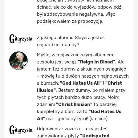
będę chciał?". Włosów nie musiałem
ścinać, ale co do wyjazdów, odpowiedź
była zdecydowanie negatywna. Więc
podziękowałem za propozycję.
Z jakiego albumu Slayera jesteś
najbardziej dumny?
Myślę, że najważniejszym albumem
zespołu jest wciąż
"Reign In Blood"
. Ale
jestem też dumny z aktualnych osiągnięć
- mówię tu o dwóch naszych najnowszych
albumach:
"God Hates Us All"
i
"Christ
Illusion"
. Jestem dumny, bo miałem przy
tych płytach bardzo dużo pracy. Moim
zdaniem
"Christ Illusion"
to bardziej
kompletny album, za to
"God Hates Us
All"
ma... genialny tytuł! (śmiech)
Odpowiedz szczerze - czy jesteś
zadowolony z płyty
"Undisputed