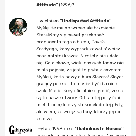
Attitude"
(1996)?
Uwielbiam
"Undisputed Attitude"
!
Myślę, że ma on wspaniałe brzmienie.
Staraliśmy się nawet przekonać
producenta tego albumu, Dave’a
Sardy’ego, żeby wyprodukował również
nasz ostatni krążek. Niestety nie udało
się. Co ciekawe, wielu naszych fanów nie
miało pojęcia, że jest to płyta z coverami.
Myśleli, że to nowy album Slayera! Slayer
grający punka - to musiał być dla nich
szok. Musieliśmy oficjalnie ogłosić, że nie
są to nasze utwory. Od tamtej pory fani
mieli trochę lepszy stosunek do tej płyty,
ale wiem, że wciąż są tacy, którzy jej nie
znoszą.
Płyta z 1998 roku
"Diabolous In Musica"
była odejściem od stylu Slayera. Zawierała