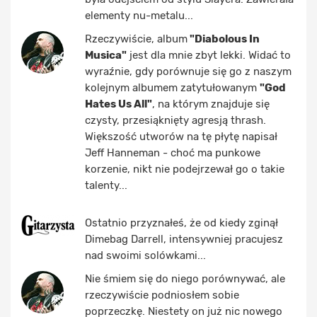
elementy nu-metalu...
Rzeczywiście, album
"Diabolous In
Musica"
jest dla mnie zbyt lekki. Widać to
wyraźnie, gdy porównuje się go z naszym
kolejnym albumem zatytułowanym
"God
Hates Us All"
, na którym znajduje się
czysty, przesiąknięty agresją thrash.
Większość utworów na tę płytę napisał
Jeff Hanneman - choć ma punkowe
korzenie, nikt nie podejrzewał go o takie
talenty...
Ostatnio przyznałeś, że od kiedy zginął
Dimebag Darrell, intensywniej pracujesz
nad swoimi solówkami...
Nie śmiem się do niego porównywać, ale
rzeczywiście podniosłem sobie
poprzeczkę. Niestety on już nic nowego