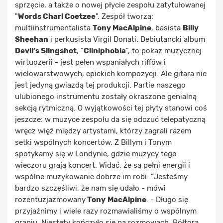
sprzęcie, a także o nowej płycie zespołu zatytułowanej
"
Words Charl Coetzee
". Zespół tworzą:
multiinstrumentalista
Tony MacAlpine
, basista
Billy
Sheehan
i perkusista Virgil Donati. Debiutancki album
Devil’s Slingshot
, "
Cliniphobia
", to pokaz muzycznej
wirtuozerii - jest pełen wspaniałych riffów i
wielowarstwowych, epickich kompozycji. Ale gitara nie
jest jedyną gwiazdą tej produkcji. Partie naszego
ulubionego instrumentu zostały okraszone genialną
sekcją rytmiczną. O wyjątkowości tej płyty stanowi coś
jeszcze: w muzyce zespołu da się odczuć telepatyczną
wręcz więź między artystami, którzy zagrali razem
setki wspólnych koncertów. Z Billym i Tonym
spotykamy się w Londynie, gdzie muzycy tego
wieczoru grają koncert. Widać, że są pełni energii i
wspólne muzykowanie dobrze im robi. "Jesteśmy
bardzo szczęśliwi, że nam się udało - mówi
rozentuzjazmowany
Tony
MacAlpine
. - Długo się
przyjaźnimy i wiele razy rozmawialiśmy o wspólnym
graniu. Niestety kończyło się na rozmowach. Półtora