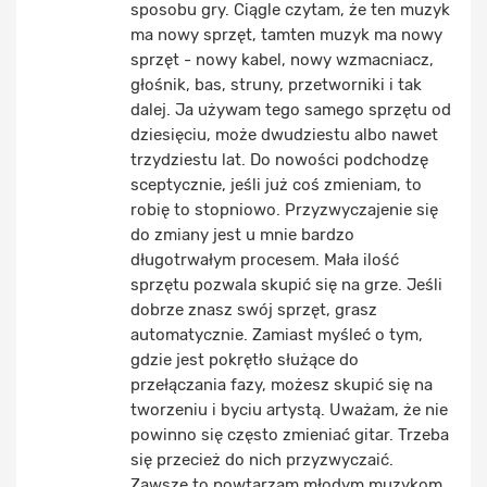
sposobu gry. Ciągle czytam, że ten muzyk
ma nowy sprzęt, tamten muzyk ma nowy
sprzęt - nowy kabel, nowy wzmacniacz,
głośnik, bas, struny, przetworniki i tak
dalej. Ja używam tego samego sprzętu od
dziesięciu, może dwudziestu albo nawet
trzydziestu lat. Do nowości podchodzę
sceptycznie, jeśli już coś zmieniam, to
robię to stopniowo. Przyzwyczajenie się
do zmiany jest u mnie bardzo
długotrwałym procesem. Mała ilość
sprzętu pozwala skupić się na grze. Jeśli
dobrze znasz swój sprzęt, grasz
automatycznie. Zamiast myśleć o tym,
gdzie jest pokrętło służące do
przełączania fazy, możesz skupić się na
tworzeniu i byciu artystą. Uważam, że nie
powinno się często zmieniać gitar. Trzeba
się przecież do nich przyzwyczaić.
Zawsze to powtarzam młodym muzykom.