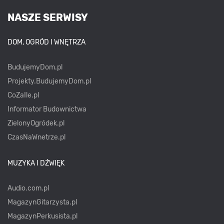
NASZE SERWISY
DOM, OGRÓD I WNĘTRZA
BudujemyDom.pl
Projekty.BudujemyDom.pl
CoZaIle.pl
Informator Budownictwa
ZielonyOgródek.pl
CzasNaWnetrze.pl
MUZYKA I DŹWIĘK
Audio.com.pl
MagazynGitarzysta.pl
MagazynPerkusista.pl