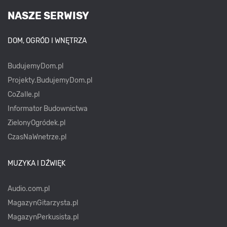
NASZE SERWISY
DOM, OGRÓD I WNĘTRZA
BudujemyDom.pl
Projekty.BudujemyDom.pl
CoZaIle.pl
Informator Budownictwa
ZielonyOgródek.pl
CzasNaWnetrze.pl
MUZYKA I DŹWIĘK
Audio.com.pl
MagazynGitarzysta.pl
MagazynPerkusista.pl