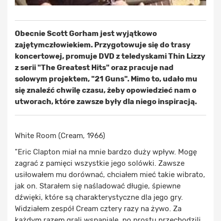
Obecnie Scott Gorham jest wyjątkowo
zajętymczłowiekiem. Przygotowuje się do trasy
koncertowej, promuje DVD z teledyskami Thin Lizzy
z serii "The Greatest Hits" oraz pracuje nad
solowym projektem, "21 Guns". Mimo to, udało mu
się znaleźć chwilę czasu, żeby opowiedzieć nam o
utworach, które zawsze były dla niego inspiracją.
White Room (Cream, 1966)
"Eric Clapton miał na mnie bardzo duży wpływ. Mogę
zagrać z pamięci wszystkie jego solówki. Zawsze
usiłowałem mu dorównać, chciałem mieć takie wibrato,
jak on. Starałem się naśladować długie, śpiewne
dźwięki, które są charakterystyczne dla jego gry.
Widziałem zespół Cream cztery razy na żywo. Za
każdym razem grali wspaniale, po prostu przechodzili