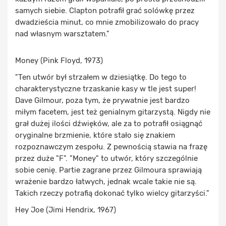
samych siebie. Clapton potrafił grać solówkę przez
dwadzieścia minut, co mnie zmobilizowało do pracy
nad własnym warsztatem."
Money (Pink Floyd, 1973)
"Ten utwór był strzałem w dziesiątkę. Do tego to
charakterystyczne trzaskanie kasy w tle jest super!
Dave Gilmour, poza tym, że prywatnie jest bardzo
miłym facetem, jest też genialnym gitarzystą. Nigdy nie
grał dużej ilości dźwięków, ale za to potrafił osiągnąć
oryginalne brzmienie, które stało się znakiem
rozpoznawczym zespołu. Z pewnością stawia na frazę
przez duże "F". "Money" to utwór, który szczególnie
sobie cenię. Partie zagrane przez Gilmoura sprawiają
wrażenie bardzo łatwych, jednak wcale takie nie są.
Takich rzeczy potrafią dokonać tylko wielcy gitarzyści."
Hey Joe (Jimi Hendrix, 1967)