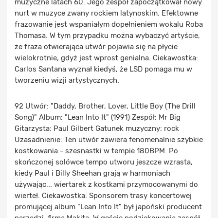
muzyczne latach 60. Jego zespół zapoczątkował nowy
nurt w muzyce zwany rockiem latynoskim. Efektowne
frazowanie jest wspaniałym dopełnieniem wokalu Roba
Thomasa. W tym przypadku można wybaczyć artyście,
że fraza otwierająca utwór pojawia się na płycie
wielokrotnie, gdyż jest wprost genialna. Ciekawostka:
Carlos Santana wyznał kiedyś, że LSD pomaga mu w
tworzeniu wizji artystycznych.
92 Utwór: "Daddy, Brother, Lover, Little Boy (The Drill
Song)" Album: "Lean Into It" (1991) Zespół: Mr Big
Gitarzysta: Paul Gilbert Gatunek muzyczny: rock
Uzasadnienie: Ten utwór zawiera fenomenalnie szybkie
kostkowania - szesnastki w tempie 180BPM. Po
skończonej solówce tempo utworu jeszcze wzrasta,
kiedy Paul i Billy Sheehan grają w harmoniach
używając... wiertarek z kostkami przymocowanymi do
wierteł. Ciekawostka: Sponsorem trasy koncertowej
promującej album "Lean Into It" był japoński producent