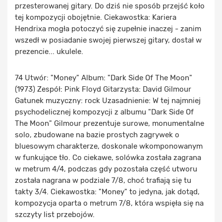
przesterowanej gitary. Do dziś nie sposób przejść koło
tej kompozycji obojętnie. Ciekawostka: Kariera
Hendrixa mogła potoczyć się zupełnie inaczej - zanim
wszedł w posiadanie swojej pierwszej gitary, dostał w
prezencie... ukulele.
74 Utwór: "Money" Album: "Dark Side Of The Moon"
(1973) Zespół: Pink Floyd Gitarzysta: David Gilmour
Gatunek muzyczny: rock Uzasadnienie: W tej najmniej
psychodelicznej kompozycji z albumu "Dark Side Of
The Moon" Gilmour prezentuje surowe, monumentalne
solo, zbudowane na bazie prostych zagrywek o
bluesowym charakterze, doskonale wkomponowanym
w funkujące tło. Co ciekawe, solówka została zagrana
w metrum 4/4, podczas gdy pozostała część utworu
została nagrana w podziale 7/8, choć trafiają się tu
takty 3/4. Ciekawostka: "Money" to jedyna, jak dotąd,
kompozycja oparta o metrum 7/8, która wspięła się na
szczyty list przebojów.