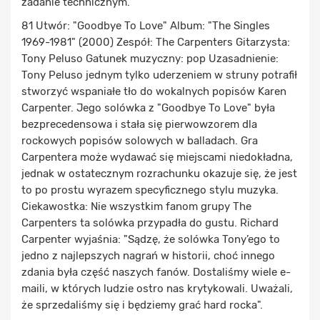
zadanie technicznym.
81 Utwór: "Goodbye To Love" Album: "The Singles
1969-1981" (2000) Zespół: The Carpenters Gitarzysta:
Tony Peluso Gatunek muzyczny: pop Uzasadnienie:
Tony Peluso jednym tylko uderzeniem w struny potrafił
stworzyć wspaniałe tło do wokalnych popisów Karen
Carpenter. Jego solówka z "Goodbye To Love" była
bezprecedensowa i stała się pierwowzorem dla
rockowych popisów solowych w balladach. Gra
Carpentera może wydawać się miejscami niedokładna,
jednak w ostatecznym rozrachunku okazuje się, że jest
to po prostu wyrazem specyficznego stylu muzyka.
Ciekawostka: Nie wszystkim fanom grupy The
Carpenters ta solówka przypadła do gustu. Richard
Carpenter wyjaśnia: "Sądzę, że solówka Tony’ego to
jedno z najlepszych nagrań w historii, choć innego
zdania była część naszych fanów. Dostaliśmy wiele e-
maili, w których ludzie ostro nas krytykowali. Uważali,
że sprzedaliśmy się i będziemy grać hard rocka".