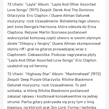
73 Utwór: "Layla" Album: "Layla And Other Assorted
Love Songs" (1971) Zespół: Derek And The Dominos
Gitarzysta: Eric Clapton / Duane Allman Gatunek
muzyczny: rock Uzasadnienie: Bohaterką tego utworu
jest żona George’a Harrisona, która odeszła do Erica
Claptona. Reżyser Martin Scorsese postanowił
wykorzystać końcową część utworu w swoim słynnym
dziele "Chłopcy z ferajny". Duane Allman skomponował
słynny riff i grał na gitarze prowadzącej wraz z
Claptonem. Ciekawostka: Podczas nagrywania płyty
"Layla And Other Assorted Love Songs" Eric Clapton
uzależnił się od heroiny.
72 Utwór: "Highway Star" Album: "Machinehead" (1972)
Zespół: Deep Purple Gitarzysta: Ritchie Blackmore
Gatunek muzyczny: rock Uzasadnienie: To jest
solówka, w której Ritchie Blackmore postanowił
zakasać rękawy i kostkował konsekwentnie na jednej
strunie. Partia gitary pokrywała się przy tym z linią
klawiszy, na których grał Jon Lord. Forma i technika