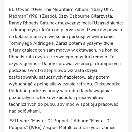
80 Utwór: "Over The Mountain" Album: "Diary Of A
Madman" (1981) Zespół: Ozzy Osbourne Gitarzysta:
Randy Rhoads Gatunek muzyczny: metal Uzasadnienie:
To kompozycja, która od pierwszych dźwięków powala
na kolana mocnym wejściem perkusji w wykonaniu
Tommy’ego Aldridge’a. Zaraz potem słyszymy dwie
gitary grające ten sam motyw w oktawach. Na koniec
Rhoads robi użytek ze swojego mostka tremolo. To
czysty geniusz: Randy sprawia, że energia kompozycji
podczas zwrotki stopniowo wzrasta dzięki
zastosowaniu sztucznych flażoletów, aby potem
wybuchnąć z pełną siłą w czasie refrenu. Ciekawostka:
Podobno podczas pracy w studiu Randy wyganiał
pozostałych członków zespołu i pracowników
technicznych do pubu, aby móc w spokoju pracować
nad solówkami.
79 Utwór: "Master Of Puppets" Album: "Master Of
Puppets" (1986) Zespół: Metallica Gitarzysta: James