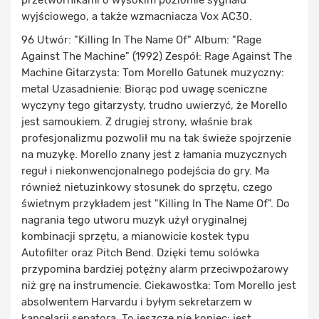
przetwornikami o wysokim poziomie sygnału
wyjściowego, a także wzmacniacza Vox AC30.
96 Utwór: "Killing In The Name Of" Album: "Rage
Against The Machine" (1992) Zespół: Rage Against The
Machine Gitarzysta: Tom Morello Gatunek muzyczny:
metal Uzasadnienie: Biorąc pod uwagę sceniczne
wyczyny tego gitarzysty, trudno uwierzyć, że Morello
jest samoukiem. Z drugiej strony, właśnie brak
profesjonalizmu pozwolił mu na tak świeże spojrzenie
na muzykę. Morello znany jest z łamania muzycznych
reguł i niekonwencjonalnego podejścia do gry. Ma
również nietuzinkowy stosunek do sprzętu, czego
świetnym przykładem jest "Killing In The Name Of". Do
nagrania tego utworu muzyk użył oryginalnej
kombinacji sprzętu, a mianowicie kostek typu
Autofilter oraz Pitch Bend. Dzięki temu solówka
przypomina bardziej potężny alarm przeciwpożarowy
niż grę na instrumencie. Ciekawostka: Tom Morello jest
absolwentem Harvardu i byłym sekretarzem w
kancelarii senatora. To jeszcze nie koniec: jest