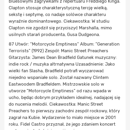
bluesowymi zagrywkami z repertuaru Freddiego Kinga.
Clapton stosuje charakterystyczną tercję wielką,
sekstę i septymę, co nadaje solówce charakteru
wyraźnie dominantowego. Ciekawostka: W studiu
Clapton nie zgodził się przyciszyć Marshalla, mimo
usilnych starań producenta, Gusa Dudgeona.
87 Utwór: "Motorcycle Emptiness" Album: "Generation
Terrorists" (1992) Zespół: Manic Street Preachers
Gitarzysta: James Dean Bradfield Gatunek muzyczny:
indie rock / muzyka altrnatywna Uzasadnienie: Jako
wielki fan Slasha, Bradfield potrafi wyczarować
niejedno wspaniałe solo. Został nazwany Clintem
Eastwoodem Bradfieldem. Mistrzowskie solo w
utworze "Motorcycle Emptiness" od razu wpada w
ucho, będąc dobrym przykładem idealnej, nadającej się
do nucenia melodii. Ciekawostka: Manic Street
Preachers to pierwszy zachodni zespół rockowy, który
zagrał na Kubie. Wydarzenie to miało miejsce w 2001
roku. Fidel Castro przyznał, że jego zdaniem koncert