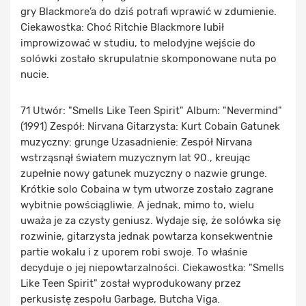
gry Blackmore’a do dziś potrafi wprawić w zdumienie.
Ciekawostka: Choć Ritchie Blackmore lubił
improwizować w studiu, to melodyjne wejście do
solówki zostało skrupulatnie skomponowane nuta po
nucie.
71 Utwór: "Smells Like Teen Spirit" Album: "Nevermind"
(1991) Zespół: Nirvana Gitarzysta: Kurt Cobain Gatunek
muzyczny: grunge Uzasadnienie: Zespół Nirvana
wstrząsnął światem muzycznym lat 90., kreując
zupełnie nowy gatunek muzyczny o nazwie grunge.
Krótkie solo Cobaina w tym utworze zostało zagrane
wybitnie powściągliwie. A jednak, mimo to, wielu
uważa je za czysty geniusz. Wydaje się, że solówka się
rozwinie, gitarzysta jednak powtarza konsekwentnie
partie wokalu i z uporem robi swoje. To właśnie
decyduje o jej niepowtarzalności. Ciekawostka: "Smells
Like Teen Spirit" został wyprodukowany przez
perkusistę zespołu Garbage, Butcha Viga.