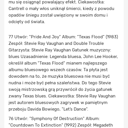
mu się osiągnąć powalający efekt. Ciekawostka:
Cantrell o mały włos uniknął śmierci, kiedy z powodu
opadów śniegu został uwięziony w swoim domu i
odcięty od świata.
77 Utwór: "Pride And Joy" Album: "Texas Flood" (1983)
Zespół: Stevie Ray Vaughan and Double Trouble
Gitarzysta: Stevie Ray Vaughan Gatunek muzyczny:
blues Uzasadnienie: Legenda bluesa, John Lee Hooker,
określił album "Texas Flood" mianem najlepszego
albumu bluesowego wszech czasów. Ta płyta jest
dowodem na to, że muzyka bluesowa nie musi być
nudna i może być pełna szaleństwa. Do tego Stevie
swoją mistrzowską grą przywrócił do życia gatunek
zwany Texas blues. Ciekawostka: Stevie Ray Vaughan
jest autorem bluesowych zagrywek w pamiętnym
przeboju Davida Bowiego, "Let’s Dance".
76 Utwór: "Symphony Of Destruction" Album:
"Countdown To Extinction" (1992) Zespół: Megadeth