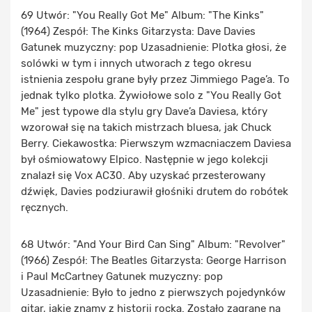
69 Utwór: "You Really Got Me" Album: "The Kinks"
(1964) Zespół: The Kinks Gitarzysta: Dave Davies
Gatunek muzyczny: pop Uzasadnienie: Plotka głosi, że
solówki w tym i innych utworach z tego okresu
istnienia zespołu grane były przez Jimmiego Page’a. To
jednak tylko plotka. Żywiołowe solo z "You Really Got
Me" jest typowe dla stylu gry Dave’a Daviesa, który
wzorował się na takich mistrzach bluesa, jak Chuck
Berry. Ciekawostka: Pierwszym wzmacniaczem Daviesa
był ośmiowatowy Elpico. Następnie w jego kolekcji
znalazł się Vox AC30. Aby uzyskać przesterowany
dźwięk, Davies podziurawił głośniki drutem do robótek
ręcznych.
68 Utwór: "And Your Bird Can Sing" Album: "Revolver"
(1966) Zespół: The Beatles Gitarzysta: George Harrison
i Paul McCartney Gatunek muzyczny: pop
Uzasadnienie: Było to jedno z pierwszych pojedynków
gitar, jakie znamy z historii rocka. Zostało zagrane na