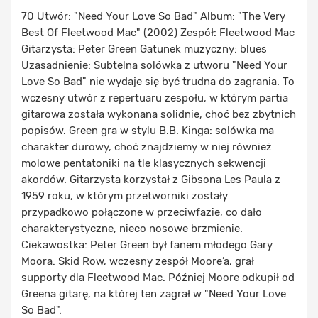
70 Utwór: "Need Your Love So Bad" Album: "The Very
Best Of Fleetwood Mac" (2002) Zespół: Fleetwood Mac
Gitarzysta: Peter Green Gatunek muzyczny: blues
Uzasadnienie: Subtelna solówka z utworu "Need Your
Love So Bad" nie wydaje się być trudna do zagrania. To
wczesny utwór z repertuaru zespołu, w którym partia
gitarowa została wykonana solidnie, choć bez zbytnich
popisów. Green gra w stylu B.B. Kinga: solówka ma
charakter durowy, choć znajdziemy w niej również
molowe pentatoniki na tle klasycznych sekwencji
akordów. Gitarzysta korzystał z Gibsona Les Paula z
1959 roku, w którym przetworniki zostały
przypadkowo połączone w przeciwfazie, co dało
charakterystyczne, nieco nosowe brzmienie.
Ciekawostka: Peter Green był fanem młodego Gary
Moora. Skid Row, wczesny zespół Moore’a, grał
supporty dla Fleetwood Mac. Później Moore odkupił od
Greena gitarę, na której ten zagrał w "Need Your Love
So Bad".