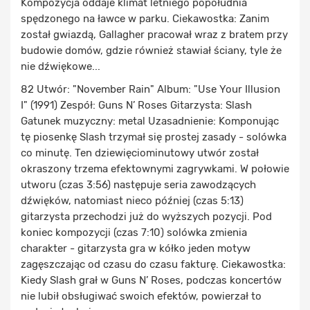
Kompozycja oddaje klimat letniego popołudnia
spędzonego na ławce w parku. Ciekawostka: Zanim
został gwiazdą, Gallagher pracował wraz z bratem przy
budowie domów, gdzie również stawiał ściany, tyle że
nie dźwiękowe...
82 Utwór: "November Rain" Album: "Use Your Illusion
I" (1991) Zespół: Guns N’ Roses Gitarzysta: Slash
Gatunek muzyczny: metal Uzasadnienie: Komponując
tę piosenkę Slash trzymał się prostej zasady - solówka
co minutę. Ten dziewięciominutowy utwór został
okraszony trzema efektownymi zagrywkami. W połowie
utworu (czas 3:56) następuje seria zawodzących
dźwięków, natomiast nieco później (czas 5:13)
gitarzysta przechodzi już do wyższych pozycji. Pod
koniec kompozycji (czas 7:10) solówka zmienia
charakter - gitarzysta gra w kółko jeden motyw
zagęszczając od czasu do czasu fakturę. Ciekawostka:
Kiedy Slash grał w Guns N’ Roses, podczas koncertów
nie lubił obsługiwać swoich efektów, powierzał to