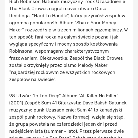
Rich Robinson Gatunek muzyczny: rock Uzasadnienie:
The Black Crowes nagrali cover utworu Otisa
Reddinga, "Hard To Handle", który przyniósł zespołowi
ogromną popularność. Album "Shake Your Money
Maker" rozszedł się w trzech milionach egzemplarzy. W
ten sposób fani rocka na całym świecie poznali jak
wygląda specyficzny i mocny sposób kostkowania
Robinsona, wspomagany charakterystycznym
frazowaniem. Ciekawostka: Zespół the Black Crowes
został okrzyknięty przez pismo Melody Maker
"najbardziej rockowym ze wszystkich rockowych
zespołów na świecie".
98 Utwór: "In Too Deep" Album: "All Killer No Filler"
(2001) Zespół: Sum 41 Gitarzysta: Dave Baksh Gatunek
muzyczny: punk Uzasadnienie: Sum 41 to kanadyjski
zespół punk rockowy. Nazwa formacji wzięła się stąd,
że grupa powstała na czterdzieści jeden dni przed
nadejściem lata (summer - lato). Przez pierwsze dwie