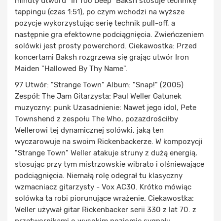
minuty utworu "In Too Deep" Baksh stosuje technikę
tappingu (czas 1:51), po czym wchodzi na wyższe
pozycje wykorzystując serię technik pull-off, a
następnie gra efektowne podciągnięcia. Zwieńczeniem
solówki jest prosty powerchord. Ciekawostka: Przed
koncertami Baksh rozgrzewa się grając utwór Iron
Maiden "Hallowed By Thy Name".
97 Utwór: "Strange Town" Album: "Snap!" (2005)
Zespół: The Jam Gitarzysta: Paul Weller Gatunek
muzyczny: punk Uzasadnienie: Nawet jego idol, Pete
Townshend z zespołu The Who, pozazdrościłby
Wellerowi tej dynamicznej solówki, jaką ten
wyczarowuje na swoim Rickenbackerze. W kompozycji
"Strange Town" Weller atakuje struny z dużą energią,
stosując przy tym mistrzowskie wibrato i olśniewające
podciągnięcia. Niemałą rolę odegrał tu klasyczny
wzmacniacz gitarzysty - Vox AC30. Krótko mówiąc
solówka ta robi piorunujące wrażenie. Ciekawostka:
Weller używał gitar Rickenbacker serii 330 z lat 70. z