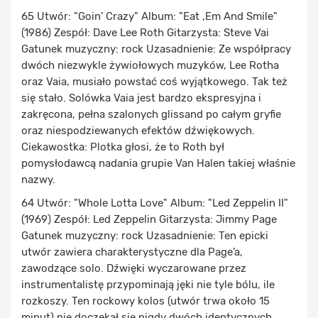
65 Utwór: "Goin’ Crazy" Album: "Eat ‚Em And Smile"
(1986) Zespół: Dave Lee Roth Gitarzysta: Steve Vai
Gatunek muzyczny: rock Uzasadnienie: Ze współpracy
dwóch niezwykle żywiołowych muzyków, Lee Rotha
oraz Vaia, musiało powstać coś wyjątkowego. Tak też
się stało. Solówka Vaia jest bardzo ekspresyjna i
zakręcona, pełna szalonych glissand po całym gryfie
oraz niespodziewanych efektów dźwiękowych.
Ciekawostka: Plotka głosi, że to Roth był
pomysłodawcą nadania grupie Van Halen takiej właśnie
nazwy.
64 Utwór: "Whole Lotta Love" Album: "Led Zeppelin II"
(1969) Zespół: Led Zeppelin Gitarzysta: Jimmy Page
Gatunek muzyczny: rock Uzasadnienie: Ten epicki
utwór zawiera charakterystyczne dla Page’a,
zawodzące solo. Dźwięki wyczarowane przez
instrumentalistę przypominają jęki nie tyle bólu, ile
rozkoszy. Ten rockowy kolos (utwór trwa około 15
minut) nie doczekał się nigdy dwóch identycznych