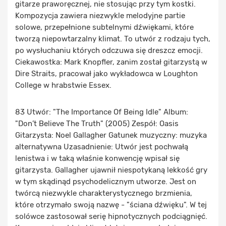
gitarze praworęcznej, nie stosując przy tym kostki.
Kompozycja zawiera niezwykle melodyjne partie
solowe, przepełnione subtelnymi dźwiękami, które
tworzą niepowtarzalny klimat. To utwór z rodzaju tych,
po wysłuchaniu których odczuwa się dreszcz emocji.
Ciekawostka: Mark Knopfler, zanim został gitarzystą w
Dire Straits, pracował jako wykładowca w Loughton
College w hrabstwie Essex.
83 Utwór: "The Importance Of Being Idle" Album:
"Don’t Believe The Truth" (2005) Zespół: Oasis
Gitarzysta: Noel Gallagher Gatunek muzyczny: muzyka
alternatywna Uzasadnienie: Utwór jest pochwałą
lenistwa i w taką właśnie konwencję wpisał się
gitarzysta. Gallagher ujawnił niespotykaną lekkość gry
w tym skądinąd psychodelicznym utworze. Jest on
twórcą niezwykle charakterystycznego brzmienia,
które otrzymało swoją nazwę - "ściana dźwięku". W tej
solówce zastosował serię hipnotycznych podciągnięć.