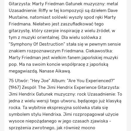
Gitarzysta: Marty Friedman Gatunek muzyczny: metal
Uzasadnienie: Riffy w tej kompozycji są dziełem Dave
Mustaine, natomiast solówki wyszły spod ręki Marty
Friedmana. Niełatwo jest zaszufladkować tego
gitarzystę, który czerpie inspirację z wielu źródeł, w
tym z muzyki orientalnej. Dla wielu solówka z
"Symphony Of Destruction" stała się w pewnym sensie
znakiem rozpoznawczym Friedmana. Ciekawostka:
Marty Friedman jest wielkim fanem japońskiej muzyki
pop. Ma na swoim koncie współpracę z japońską
megagwiazdą, Nanase Aikawą.
75 Utwór: "Hey Joe" Album: "Are You Experienced?"
(1967) Zespół: The Jimi Hendrix Experience Gitarzysta:
Jimi Hendrix Gatunek muzyczny: rock Uzasadnienie: To
jedna z wielu wersji tego utworu, będącego już klasyką
rocka. Ta wybitnie ekspresyjna solówka stała się
symbolem stylu Hendrixa. Jimi rozpropagował użycie
wysoce niepożądanego w jego czasach zjawiska -
sprzężenia zwrotnego, jak również mocno