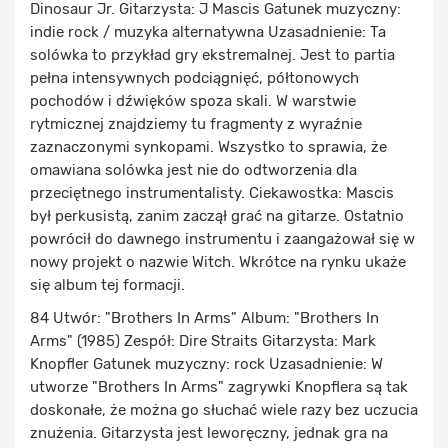
Dinosaur Jr. Gitarzysta: J Mascis Gatunek muzyczny:
indie rock / muzyka alternatywna Uzasadnienie: Ta
solówka to przykład gry ekstremalnej. Jest to partia
pełna intensywnych podciągnięć, półtonowych
pochodów i dźwięków spoza skali. W warstwie
rytmicznej znajdziemy tu fragmenty z wyraźnie
zaznaczonymi synkopami. Wszystko to sprawia, że
omawiana solówka jest nie do odtworzenia dla
przeciętnego instrumentalisty. Ciekawostka: Mascis
był perkusistą, zanim zaczął grać na gitarze. Ostatnio
powrócił do dawnego instrumentu i zaangażował się w
nowy projekt o nazwie Witch. Wkrótce na rynku ukaże
się album tej formacji.
84 Utwór: "Brothers In Arms" Album: "Brothers In
Arms" (1985) Zespół: Dire Straits Gitarzysta: Mark
Knopfler Gatunek muzyczny: rock Uzasadnienie: W
utworze "Brothers In Arms" zagrywki Knopflera są tak
doskonałe, że można go słuchać wiele razy bez uczucia
znużenia. Gitarzysta jest leworęczny, jednak gra na