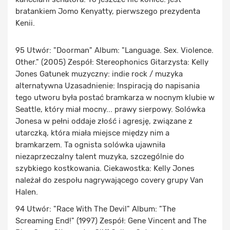
bratankiem Jomo Kenyatty, pierwszego prezydenta
Kenii.
95 Utwór: "Doorman" Album: "Language. Sex. Violence.
Other." (2005) Zespół: Stereophonics Gitarzysta: Kelly
Jones Gatunek muzyczny: indie rock / muzyka
alternatywna Uzasadnienie: Inspiracją do napisania
tego utworu była postać bramkarza w nocnym klubie w
Seattle, który miał mocny... prawy sierpowy. Solówka
Jonesa w pełni oddaje złość i agresję, związane z
utarczką, która miała miejsce między nim a
bramkarzem. Ta ognista solówka ujawniła
niezaprzeczalny talent muzyka, szczególnie do
szybkiego kostkowania. Ciekawostka: Kelly Jones
należał do zespołu nagrywającego covery grupy Van
Halen.
94 Utwór: "Race With The Devil" Album: "The
Screaming End!" (1997) Zespół: Gene Vincent and The