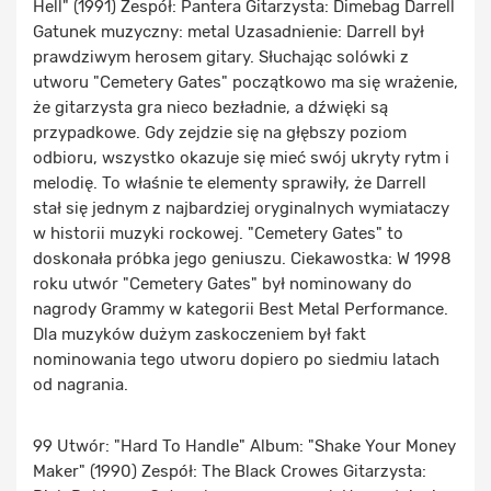
Hell" (1991) Zespół: Pantera Gitarzysta: Dimebag Darrell
Gatunek muzyczny: metal Uzasadnienie: Darrell był
prawdziwym herosem gitary. Słuchając solówki z
utworu "Cemetery Gates" początkowo ma się wrażenie,
że gitarzysta gra nieco bezładnie, a dźwięki są
przypadkowe. Gdy zejdzie się na głębszy poziom
odbioru, wszystko okazuje się mieć swój ukryty rytm i
melodię. To właśnie te elementy sprawiły, że Darrell
stał się jednym z najbardziej oryginalnych wymiataczy
w historii muzyki rockowej. "Cemetery Gates" to
doskonała próbka jego geniuszu. Ciekawostka: W 1998
roku utwór "Cemetery Gates" był nominowany do
nagrody Grammy w kategorii Best Metal Performance.
Dla muzyków dużym zaskoczeniem był fakt
nominowania tego utworu dopiero po siedmiu latach
od nagrania.
99 Utwór: "Hard To Handle" Album: "Shake Your Money
Maker" (1990) Zespół: The Black Crowes Gitarzysta: