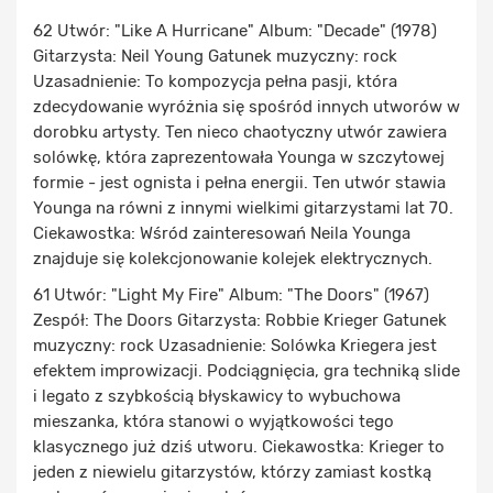
62 Utwór: "Like A Hurricane" Album: "Decade" (1978)
Gitarzysta: Neil Young Gatunek muzyczny: rock
Uzasadnienie: To kompozycja pełna pasji, która
zdecydowanie wyróżnia się spośród innych utworów w
dorobku artysty. Ten nieco chaotyczny utwór zawiera
solówkę, która zaprezentowała Younga w szczytowej
formie - jest ognista i pełna energii. Ten utwór stawia
Younga na równi z innymi wielkimi gitarzystami lat 70.
Ciekawostka: Wśród zainteresowań Neila Younga
znajduje się kolekcjonowanie kolejek elektrycznych.
61 Utwór: "Light My Fire" Album: "The Doors" (1967)
Zespół: The Doors Gitarzysta: Robbie Krieger Gatunek
muzyczny: rock Uzasadnienie: Solówka Kriegera jest
efektem improwizacji. Podciągnięcia, gra techniką slide
i legato z szybkością błyskawicy to wybuchowa
mieszanka, która stanowi o wyjątkowości tego
klasycznego już dziś utworu. Ciekawostka: Krieger to
jeden z niewielu gitarzystów, którzy zamiast kostką