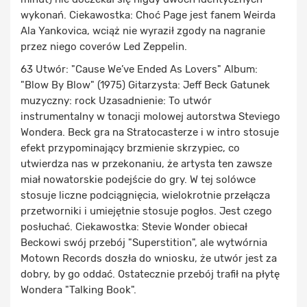
wykonań. Ciekawostka: Choć Page jest fanem Weirda
Ala Yankovica, wciąż nie wyraził zgody na nagranie
przez niego coverów Led Zeppelin.
63 Utwór: "Cause We’ve Ended As Lovers" Album:
"Blow By Blow" (1975) Gitarzysta: Jeff Beck Gatunek
muzyczny: rock Uzasadnienie: To utwór
instrumentalny w tonacji molowej autorstwa Steviego
Wondera. Beck gra na Stratocasterze i w intro stosuje
efekt przypominający brzmienie skrzypiec, co
utwierdza nas w przekonaniu, że artysta ten zawsze
miał nowatorskie podejście do gry. W tej solówce
stosuje liczne podciągnięcia, wielokrotnie przełącza
przetworniki i umiejętnie stosuje pogłos. Jest czego
posłuchać. Ciekawostka: Stevie Wonder obiecał
Beckowi swój przebój "Superstition", ale wytwórnia
Motown Records doszła do wniosku, że utwór jest za
dobry, by go oddać. Ostatecznie przebój trafił na płytę
Wondera "Talking Book".