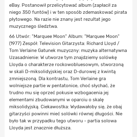
eBay. Postanowił przelicytować album (zapłacił za
niego 350 funtów) i w ten sposób zdemaskować pirata
płytowego. Na razie nie znany jest rezultat jego
muzycznego śledztwa.
66 Utwór: "Marquee Moon" Album: "Marquee Moon"
(1977) Zespół: Television Gitarzysta: Richard Lloyd /
Tom Verlaine Gatunek muzyczny: muzyka alternatywna
Uzasadnienie: W utworze tym znajdziemy solówkę
Lloyda o charakterze rockowobluesowym, stworzoną
w skali D-miksolidyjskiej oraz D-durowej z kwintą
zmniejszoną. Dla kontrastu, Tom Verlaine gra
wolniejsze partie w pentatonice, choć słychać, że
trudno mu się oprzeć pokusie wzbogacenia jej
elementami zbudowanymi w oparciu o skalę
miksolidyjską. Ciekawostka: Wydawałoby się, że obaj
gitarzyści powinni mieć solówki równej długości. Nie
było tak w przypadku tego utworu - partia solowa
Lloyda jest znacznie dłuższa.