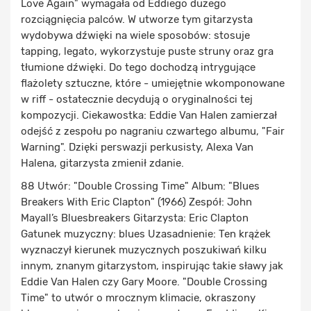
Love Again" wymagała od Eddiego dużego
rozciągnięcia palców. W utworze tym gitarzysta
wydobywa dźwięki na wiele sposobów: stosuje
tapping, legato, wykorzystuje puste struny oraz gra
tłumione dźwięki. Do tego dochodzą intrygujące
flażolety sztuczne, które - umiejętnie wkomponowane
w riff - ostatecznie decydują o oryginalności tej
kompozycji. Ciekawostka: Eddie Van Halen zamierzał
odejść z zespołu po nagraniu czwartego albumu, "Fair
Warning". Dzięki perswazji perkusisty, Alexa Van
Halena, gitarzysta zmienił zdanie.
88 Utwór: "Double Crossing Time" Album: "Blues
Breakers With Eric Clapton" (1966) Zespół: John
Mayall’s Bluesbreakers Gitarzysta: Eric Clapton
Gatunek muzyczny: blues Uzasadnienie: Ten krążek
wyznaczył kierunek muzycznych poszukiwań kilku
innym, znanym gitarzystom, inspirując takie sławy jak
Eddie Van Halen czy Gary Moore. "Double Crossing
Time" to utwór o mrocznym klimacie, okraszony