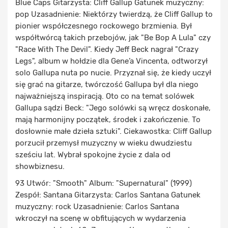
Blue Caps Gitarzysta: Cliff Gallup Gatunek muzyczny:
pop Uzasadnienie: Niektórzy twierdzą, że Cliff Gallup to
pionier współczesnego rockowego brzmienia. Był
współtwórcą takich przebojów, jak "Be Bop A Lula" czy
"Race With The Devil". Kiedy Jeff Beck nagrał "Crazy
Legs", album w hołdzie dla Gene’a Vincenta, odtworzył
solo Gallupa nuta po nucie. Przyznał się, że kiedy uczył
się grać na gitarze, twórczość Gallupa był dla niego
najważniejszą inspiracją. Oto co na temat solówek
Gallupa sądzi Beck: "Jego solówki są wręcz doskonałe,
mają harmonijny początek, środek i zakończenie. To
dosłownie małe dzieła sztuki". Ciekawostka: Cliff Gallup
porzucił przemysł muzyczny w wieku dwudziestu
sześciu lat. Wybrał spokojne życie z dala od
showbiznesu.
93 Utwór: "Smooth" Album: "Supernatural" (1999)
Zespół: Santana Gitarzysta: Carlos Santana Gatunek
muzyczny: rock Uzasadnienie: Carlos Santana
wkroczył na scenę w obfitujących w wydarzenia