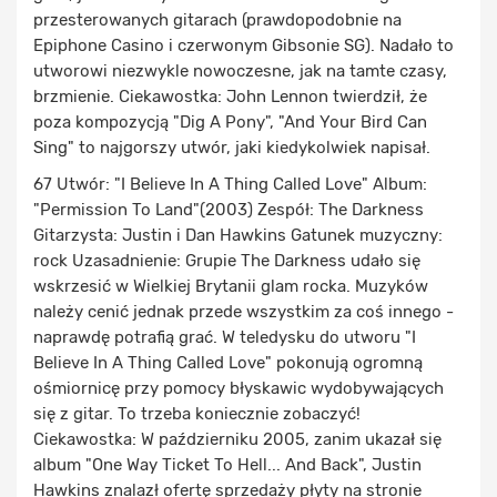
przesterowanych gitarach (prawdopodobnie na
Epiphone Casino i czerwonym Gibsonie SG). Nadało to
utworowi niezwykle nowoczesne, jak na tamte czasy,
brzmienie. Ciekawostka: John Lennon twierdził, że
poza kompozycją "Dig A Pony", "And Your Bird Can
Sing" to najgorszy utwór, jaki kiedykolwiek napisał.
67 Utwór: "I Believe In A Thing Called Love" Album:
"Permission To Land"(2003) Zespół: The Darkness
Gitarzysta: Justin i Dan Hawkins Gatunek muzyczny:
rock Uzasadnienie: Grupie The Darkness udało się
wskrzesić w Wielkiej Brytanii glam rocka. Muzyków
należy cenić jednak przede wszystkim za coś innego -
naprawdę potrafią grać. W teledysku do utworu "I
Believe In A Thing Called Love" pokonują ogromną
ośmiornicę przy pomocy błyskawic wydobywających
się z gitar. To trzeba koniecznie zobaczyć!
Ciekawostka: W październiku 2005, zanim ukazał się
album "One Way Ticket To Hell... And Back", Justin
Hawkins znalazł ofertę sprzedaży płyty na stronie