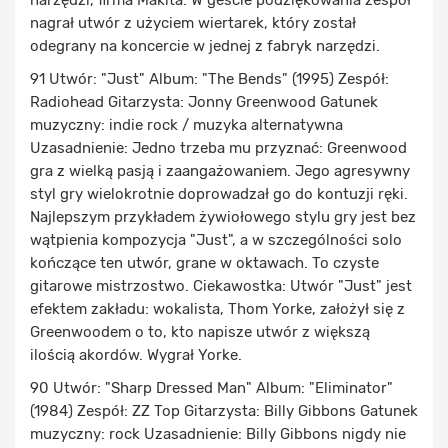
narzędzi, firma Makita. W geście podziękowania zespół
nagrał utwór z użyciem wiertarek, który został
odegrany na koncercie w jednej z fabryk narzędzi.
91 Utwór: "Just" Album: "The Bends" (1995) Zespół:
Radiohead Gitarzysta: Jonny Greenwood Gatunek
muzyczny: indie rock / muzyka alternatywna
Uzasadnienie: Jedno trzeba mu przyznać: Greenwood
gra z wielką pasją i zaangażowaniem. Jego agresywny
styl gry wielokrotnie doprowadzał go do kontuzji ręki.
Najlepszym przykładem żywiołowego stylu gry jest bez
wątpienia kompozycja "Just", a w szczególności solo
kończące ten utwór, grane w oktawach. To czyste
gitarowe mistrzostwo. Ciekawostka: Utwór "Just" jest
efektem zakładu: wokalista, Thom Yorke, założył się z
Greenwoodem o to, kto napisze utwór z większą
ilością akordów. Wygrał Yorke.
90 Utwór: "Sharp Dressed Man" Album: "Eliminator"
(1984) Zespół: ZZ Top Gitarzysta: Billy Gibbons Gatunek
muzyczny: rock Uzasadnienie: Billy Gibbons nigdy nie