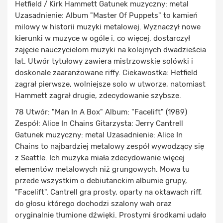
Hetfield / Kirk Hammett Gatunek muzyczny: metal
Uzasadnienie: Album "Master Of Puppets" to kamień
milowy w historii muzyki metalowej. Wyznaczył nowe
kierunki w muzyce w ogóle i, co więcej, dostarczył
zajęcie nauczycielom muzyki na kolejnych dwadzieścia
lat. Utwór tytułowy zawiera mistrzowskie solówki i
doskonale zaaranżowane riffy. Ciekawostka: Hetfield
zagrał pierwsze, wolniejsze solo w utworze, natomiast
Hammett zagrał drugie, zdecydowanie szybsze.
78 Utwór: "Man In A Box" Album: "Facelift" (1989)
Zespół: Alice In Chains Gitarzysta: Jerry Cantrell
Gatunek muzyczny: metal Uzasadnienie: Alice In
Chains to najbardziej metalowy zespół wywodzący się
z Seattle. Ich muzyka miała zdecydowanie więcej
elementów metalowych niż grungowych. Mowa tu
przede wszystkim o debiutanckim albumie grupy,
"Facelift". Cantrell gra prosty, oparty na oktawach riff,
do głosu którego dochodzi szalony wah oraz
oryginalnie tłumione dźwięki. Prostymi środkami udało