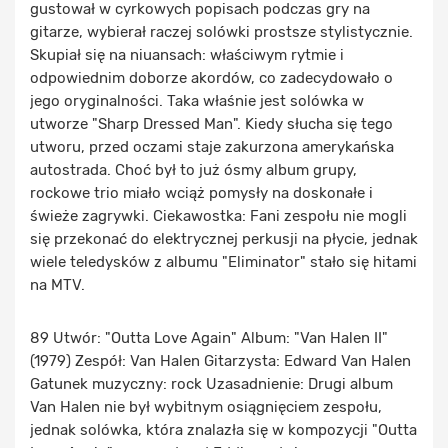
gustował w cyrkowych popisach podczas gry na
gitarze, wybierał raczej solówki prostsze stylistycznie.
Skupiał się na niuansach: właściwym rytmie i
odpowiednim doborze akordów, co zadecydowało o
jego oryginalności. Taka właśnie jest solówka w
utworze "Sharp Dressed Man". Kiedy słucha się tego
utworu, przed oczami staje zakurzona amerykańska
autostrada. Choć był to już ósmy album grupy,
rockowe trio miało wciąż pomysły na doskonałe i
świeże zagrywki. Ciekawostka: Fani zespołu nie mogli
się przekonać do elektrycznej perkusji na płycie, jednak
wiele teledysków z albumu "Eliminator" stało się hitami
na MTV.
89 Utwór: "Outta Love Again" Album: "Van Halen II"
(1979) Zespół: Van Halen Gitarzysta: Edward Van Halen
Gatunek muzyczny: rock Uzasadnienie: Drugi album
Van Halen nie był wybitnym osiągnięciem zespołu,
jednak solówka, która znalazła się w kompozycji "Outta