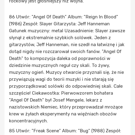
rockowy jest głośniejszy niż wojna.
86 Utwór: "Angel Of Death" Album: "Reign In Blood"
(1986) Zespół: Slayer Gitarzysta: Jeff Hanneman
Gatunek muzyczny: metal Uzasadnienie: Slayer zawsze
słynął z ekstremalnie szybkich solówek. Jeden z
gitarzystów, Jeff Hanneman, nie szedł na łatwiznę i jak
dotąd nigdy nie rozczarował swoich fanów. "Angel Of
Death" to kompozycja daleka od poprawności w
dziedzinie muzycznych reguł czy skali. To żywy,
muzyczny ogień. Muzycy otwarcie przyznali się, że nie
przywiązują wagi do teorii muzyki i nie starają się
przyporządkować solówki do odpowiedniej skali. Całe
szczęście! Ciekawostka: Pierwowzorem bohatera
"Angel Of Death" był Josef Mengele, lekarz z
nazistowskich Niemiec, który przeprowadzał mrożące
krew w żyłach eksperymenty na więźniach obozów
koncentracyjnych.
85 Utwór: "Freak Scene" Album: "Bug" (1988) Zespół: