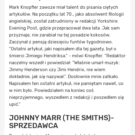
Mark Knopfler zawsze miał talent do pisania ciętych
artykułów. Na początku lat 70., jako absolwent filologii
angielskiej, został zatrudniony w redakcji Yorkshire
Evening Post, gdzie przepracował dwa lata. Jak sam
przyznaje, nie zarabiał na tej posadzie kokosów.
Zaczynał z pensją dziesięciu funtów tygodniowo.
"Ostatni artykuł, jaki napisałem dla tej gazety, był o
śmierci Jimiego Hendriksa." - mówi Knopfler. "Redaktor
naczelny wszedł i powiedział: "Właśnie umarł muzyk:
Jimmy Henderson czy Jimi Hendrix, nie wiem
dokładnie, jak się nazywał.". Dosłownie mnie zatkało.
Napisałem ten ostatni artykuł, nie pamiętam nawet, co
w nim było. Powiedziałem na koniec coś
nieprzyjemnego, wyszedłem z redakcji i poszedłem się
upić."
JOHNNY MARR (THE SMITHS)-
SPRZEDAWCA