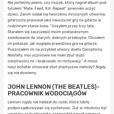
Nie jesteśmy pewni, czy muzyk, który nagrał album pod
tytułem "Mate, Feed, Kill, Repeat" powinien uczyć
dzieci. Zanim oddał się tworzeniu mrocznych utworów,
gitarzysta pracował jako nauczyciel gry na gitarze w
rodzinnym stanie Iowa. "Uczyłem przez trzy lata.
Starałem się zaszczepić moim podopiecznym
zamiłowanie do starych, dobrych przebojów. Chciałem
im pokazać, jak wygląda prawdziwa gra na gitarze.
Puszczałem im na przykład utwory duetu Cacophony.
Niestety, moi uczniowie nie mieli zbyt dużo
cierpliwości,no i brakowało im motywacji." A może
nasz bohater stosował zbyt drastyczne metody? Nigdy
się nie dowiemy.
JOHN LENNON (THE BEATLES)-
PRACOWNIK WODOCIĄGÓW
Lennon nigdy nie należał do osób, które lubiły
podporządkowywać się systemowi. Już w młodości był
uważany za buntownika, przewodził nawet gangowi