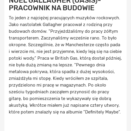
NOEL GALLAGHER (OASIS)-
PRACOWNIK NA BUDOWIE
To jeden z najciężej pracujących muzyków rockowych.
Jako nastolatek Gallagher pracował z rodziną przy
budowach domów. "Przyjeżdżaliśmy do pracy żółtym
transporterem. Zaczynaliśmy wcześnie rano. To było
okropne. Szczególnie, że w Manchesterze często pada
i wierzcie mi, nie jest przyjemne, kiedy leją się na ciebie
potoki wody." Praca w British Gas, którą dostał później,
nie była dużą zmianą na lepsze. "Pewnego dnia
metalowa pokrywa, która spadła z dużej wysokości,
zmiażdżyła mi stopę. Kiedy wróciłem ze szpitala,
przydzielono mi pracę w magazynach. Po około
sześciu tygodniach zacząłem przynosić do pracy
gitarę, bo pomieszczenia te wykazywały się dobrą
akustyką. Wkrótce miałem już napisane cztery utwory,
które potem znalazły się na albumie "Definitely Maybe".