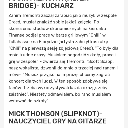
BRIDGE)- KUCHARZ
Zanim Tremonti zaczął zarabiać jako muzyk w zespole
Creed, musiał znaleźć sobie jakieś zajęcie. Po
skończeniu studiów ekonomicznych na kierunku
Finanse podjął pracę w barze grillowym "Chili" w
Tallahassee na Florydzie (artysta założył koszulkę
"Chili" na pierwszą sesję zdjęciową Creed). "To były dla
mnie trudne czasy. Musiałem pogodzić szkołę, pracę i
grę w zespole." - zwierza się Tremonti. "Scott Scapp,
nasz wokalista, dzwonił do mnie o trzeciej nad ranem i
mówił: "Musisz przyjść na imprezę, chcemy zagrać
koncert dla tych ludzi. W ten sposób zdobywa się
fanów. Trzeba wykorzystywać każdą okazję, żeby
zaistnieć". Niestety odmawiałem, bo rano musiałem
wstawać do szkoły."
MICK THOMSON (SLIPKNOT)-
NAUCZYCIEL GRY NA GITARZE