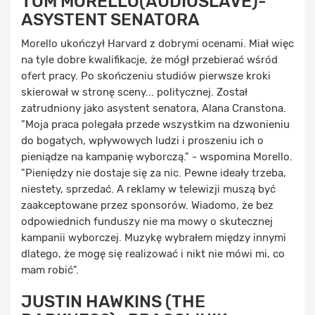
TOM MORELLO(AUDIOSLAVE)-
ASYSTENT SENATORA
Morello ukończył Harvard z dobrymi ocenami. Miał więc
na tyle dobre kwalifikacje, że mógł przebierać wśród
ofert pracy. Po skończeniu studiów pierwsze kroki
skierował w stronę sceny... politycznej. Został
zatrudniony jako asystent senatora, Alana Cranstona.
"Moja praca polegała przede wszystkim na dzwonieniu
do bogatych, wpływowych ludzi i proszeniu ich o
pieniądze na kampanię wyborczą." - wspomina Morello.
"Pieniędzy nie dostaje się za nic. Pewne ideały trzeba,
niestety, sprzedać. A reklamy w telewizji muszą być
zaakceptowane przez sponsorów. Wiadomo, że bez
odpowiednich funduszy nie ma mowy o skutecznej
kampanii wyborczej. Muzykę wybrałem między innymi
dlatego, że mogę się realizować i nikt nie mówi mi, co
mam robić".
JUSTIN HAWKINS (THE