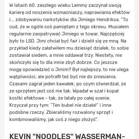
W latach 60. zeszłego wieku Lemmy zaczynał swoją
karierę od noszenia wzmacniaczy, naprawiania efektów
i... zdobywaniu narkotyków dla Jimiego Hendriksa. "To
cud, że w ogóle coś pamiętam z tego okresu. Musiałem
regularnie zaopatrywać Jimiego w towar. Najczęściej
było to LSD. Jimi chciał być fair i dzielił się ze mną. Na
przykład kiedy załatwiłem mu dziesięć działek, to sobie
zostawiał siedem, a mnie oddawał trzy. Niestety, nie
skończyło się to dla mnie zbyt dobrze. Co jeszcze
mogę opowiedzieć o Jimim? Był najlepszy, to nie ulega
wątpliwości, ale potrafił też być nie do zniesienia.
Czasami zagrał jeden kawałek, po czym stwierdzał, że
ze sprzętem jest coś nie tak. Wpadał w szał i kopał
kostki efektowe - tak, że latały po całej scenie.
Krzyczał przy tym: "Ten bubel nie działa!" i inne
podobne rzeczy. Zbieraliśmy rozwalony sprzęt i
kombinowaliśmy, jak coś z niego złożyć".
KEVIN "NOODLES" WASSERMAN-