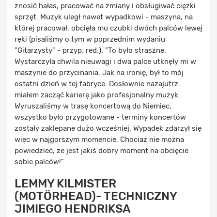
znosić hałas, pracować na zmiany i obsługiwać ciężki
sprzęt. Muzyk uległ nawet wypadkowi - maszyna, na
której pracował, obcięła mu czubki dwóch palców lewej
ręki (pisaliśmy o tym w poprzednim wydaniu
"Gitarzysty" - przyp. red.). "To było straszne.
Wystarczyła chwila nieuwagi i dwa palce utknęły mi w
maszynie do przycinania. Jak na ironię, był to mój
ostatni dzień w tej fabryce. Dosłownie nazajutrz
miałem zacząć karierę jako profesjonalny muzyk.
Wyruszaliśmy w trasę koncertową do Niemiec,
wszystko było przygotowane - terminy koncertów
zostały zaklepane dużo wcześniej. Wypadek zdarzył się
więc w najgorszym momencie. Chociaż nie można
powiedzieć, że jest jakiś dobry moment na obcięcie
sobie palców!"
LEMMY KILMISTER
(MOTÖRHEAD)- TECHNICZNY
JIMIEGO HENDRIKSA