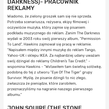
DARKNESS)- PRACOWNIK
REKLAMY
Wiadomo, że zielony groszek sam się nie sprzeda.
Potrzeba scenariusza, reżysera, ekipy filmowej i
oczywiście muzyka, który zajmie się pisaniem
podkładu muzycznego do reklam. Zanim The Darkness
wydali w 2003 roku swój pierwszy album, "Permission
To Land", Hawkins zajmował się pracą w reklamie.
"Napisałem między innymi muzykę do reklam Tango,
Yahoo-UK i sklepu IKEA. Za najbardziej udany uważam
swój dżingiel do reklamy Children’s Tax Credit." -
wspomina Hawkins - "Wstawiłem tam świetną solówkę,
podobną do tej z utworu "Eye Of The Tiger" grupy
Survivor. Myślę, że pisanie dżingli to nic złego,
zwłaszcza że pieniądze, które zarobiłem,
przeznaczyliśmy na nagranie naszego pierwszego
albumu."
JOHN SQUIRE (THE STONE