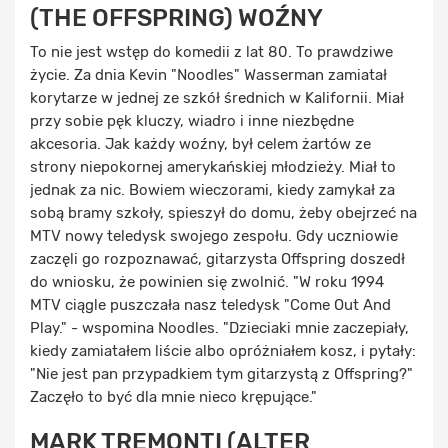
(THE OFFSPRING) WOŹNY
To nie jest wstęp do komedii z lat 80. To prawdziwe
życie. Za dnia Kevin "Noodles" Wasserman zamiatał
korytarze w jednej ze szkół średnich w Kalifornii. Miał
przy sobie pęk kluczy, wiadro i inne niezbędne
akcesoria. Jak każdy woźny, był celem żartów ze
strony niepokornej amerykańskiej młodzieży. Miał to
jednak za nic. Bowiem wieczorami, kiedy zamykał za
sobą bramy szkoły, spieszył do domu, żeby obejrzeć na
MTV nowy teledysk swojego zespołu. Gdy uczniowie
zaczęli go rozpoznawać, gitarzysta Offspring doszedł
do wniosku, że powinien się zwolnić. "W roku 1994
MTV ciągle puszczała nasz teledysk "Come Out And
Play." - wspomina Noodles. "Dzieciaki mnie zaczepiały,
kiedy zamiatałem liście albo opróżniałem kosz, i pytały:
"Nie jest pan przypadkiem tym gitarzystą z Offspring?"
Zaczęło to być dla mnie nieco krępujące."
MARK TREMONTI (ALTER