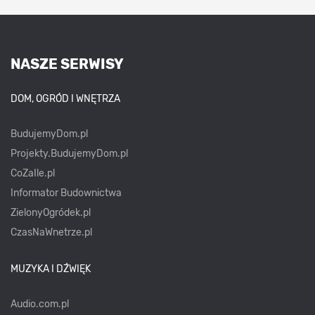
NASZE SERWISY
DOM, OGRÓD I WNĘTRZA
BudujemyDom.pl
Projekty.BudujemyDom.pl
CoZaIle.pl
Informator Budownictwa
ZielonyOgródek.pl
CzasNaWnetrze.pl
MUZYKA I DŹWIĘK
Audio.com.pl