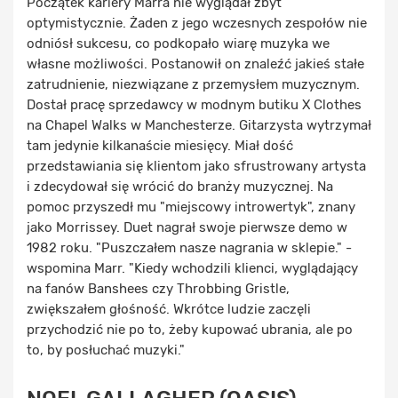
Początek kariery Marra nie wyglądał zbyt
optymistycznie. Żaden z jego wczesnych zespołów nie
odniósł sukcesu, co podkopało wiarę muzyka we
własne możliwości. Postanowił on znaleźć jakieś stałe
zatrudnienie, niezwiązane z przemysłem muzycznym.
Dostał pracę sprzedawcy w modnym butiku X Clothes
na Chapel Walks w Manchesterze. Gitarzysta wytrzymał
tam jedynie kilkanaście miesięcy. Miał dość
przedstawiania się klientom jako sfrustrowany artysta
i zdecydował się wrócić do branży muzycznej. Na
pomoc przyszedł mu "miejscowy introwertyk", znany
jako Morrissey. Duet nagrał swoje pierwsze demo w
1982 roku. "Puszczałem nasze nagrania w sklepie." -
wspomina Marr. "Kiedy wchodzili klienci, wyglądający
na fanów Banshees czy Throbbing Gristle,
zwiększałem głośność. Wkrótce ludzie zaczęli
przychodzić nie po to, żeby kupować ubrania, ale po
to, by posłuchać muzyki."