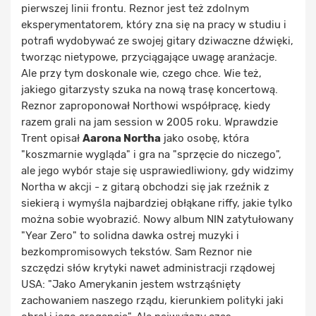
pierwszej linii frontu. Reznor jest też zdolnym
eksperymentatorem, który zna się na pracy w studiu i
potrafi wydobywać ze swojej gitary dziwaczne dźwięki,
tworząc nietypowe, przyciągające uwagę aranżacje.
Ale przy tym doskonale wie, czego chce. Wie też,
jakiego gitarzysty szuka na nową trasę koncertową.
Reznor zaproponował Northowi współpracę, kiedy
razem grali na jam session w 2005 roku. Wprawdzie
Trent opisał
Aarona Northa
jako osobę, która
"koszmarnie wygląda" i gra na "sprzęcie do niczego",
ale jego wybór staje się usprawiedliwiony, gdy widzimy
Northa w akcji - z gitarą obchodzi się jak rzeźnik z
siekierą i wymyśla najbardziej obłąkane riffy, jakie tylko
można sobie wyobrazić. Nowy album NIN zatytułowany
"Year Zero" to solidna dawka ostrej muzyki i
bezkompromisowych tekstów. Sam Reznor nie
szczędzi słów krytyki nawet administracji rządowej
USA: "Jako Amerykanin jestem wstrząśnięty
zachowaniem naszego rządu, kierunkiem polityki jaki