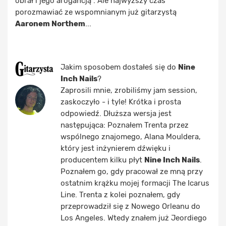
obrał i jego arogancją". Ale najwyższy czas
porozmawiać ze wspomnianym już gitarzystą
Aaronem Northem
...
Jakim sposobem dostałeś się do
Nine
Inch Nails
?
Zaprosili mnie, zrobiliśmy jam session,
zaskoczyło - i tyle! Krótka i prosta
odpowiedź. Dłuższa wersja jest
następująca: Poznałem Trenta przez
wspólnego znajomego, Alana Mouldera,
który jest inżynierem dźwięku i
producentem kilku płyt
Nine Inch Nails
.
Poznałem go, gdy pracował ze mną przy
ostatnim krążku mojej formacji The Icarus
Line. Trenta z kolei poznałem, gdy
przeprowadził się z Nowego Orleanu do
Los Angeles. Wtedy znałem już Jeordiego