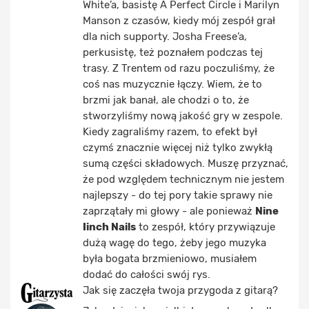
White’a, basistę A Perfect Circle i Marilyn
Manson z czasów, kiedy mój zespół grał
dla nich supporty. Josha Freese’a,
perkusistę, też poznałem podczas tej
trasy. Z Trentem od razu poczuliśmy, że
coś nas muzycznie łączy. Wiem, że to
brzmi jak banał, ale chodzi o to, że
stworzyliśmy nową jakość gry w zespole.
Kiedy zagraliśmy razem, to efekt był
czymś znacznie więcej niż tylko zwykłą
sumą części składowych. Muszę przyznać,
że pod względem technicznym nie jestem
najlepszy - do tej pory takie sprawy nie
zaprzątały mi głowy - ale ponieważ
Nine
Iinch Nails
to zespół, który przywiązuje
dużą wagę do tego, żeby jego muzyka
była bogata brzmieniowo, musiałem
dodać do całości swój rys.
Jak się zaczęła twoja przygoda z gitarą?