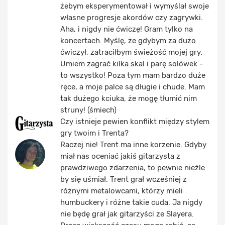
żebym eksperymentował i wymyślał swoje
własne progresje akordów czy zagrywki.
Aha, i nigdy nie ćwiczę! Gram tylko na
koncertach. Myślę, że gdybym za dużo
ćwiczył, zatraciłbym świeżość mojej gry.
Umiem zagrać kilka skal i parę solówek -
to wszystko! Poza tym mam bardzo duże
ręce, a moje palce są długie i chude. Mam
tak dużego kciuka, że mogę tłumić nim
struny! (śmiech)
Czy istnieje pewien konflikt między stylem
gry twoim i Trenta?
Raczej nie! Trent ma inne korzenie. Gdyby
miał nas oceniać jakiś gitarzysta z
prawdziwego zdarzenia, to pewnie nieźle
by się uśmiał. Trent grał wcześniej z
różnymi metalowcami, którzy mieli
humbuckery i różne takie cuda. Ja nigdy
nie będę grał jak gitarzyści ze Slayera.