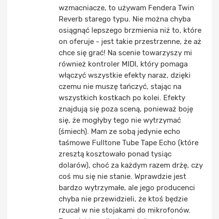
wzmacniacze, to używam Fendera Twin
Reverb starego typu. Nie można chyba
osiągnąć lepszego brzmienia niż to, które
on oferuje - jest takie przestrzenne, że aż
chce się grać! Na scenie towarzyszy mi
również kontroler MIDI, który pomaga
włączyć wszystkie efekty naraz, dzięki
czemu nie muszę tańczyć, stając na
wszystkich kostkach po kolei. Efekty
znajdują się poza sceną, ponieważ boję
się, że mogłyby tego nie wytrzymać
(śmiech). Mam ze sobą jedynie echo
taśmowe Fulltone Tube Tape Echo (które
zresztą kosztowało ponad tysiąc
dolarów), choć za każdym razem drżę, czy
coś mu się nie stanie. Wprawdzie jest
bardzo wytrzymałe, ale jego producenci
chyba nie przewidzieli, że ktoś będzie
rzucał w nie stojakami do mikrofonów.