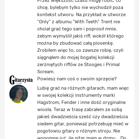
Przez większość czasu mogę robić, co
chcę, bylebym tylko nie wychodził poza
kontekst utworu. Na przykład w utworze
"Only" z albumu "With Teeth" Trent nie
chciał grać tego sam i poprosił mnie,
żebym wymyślił jakiś riff, wokół którego
można by zbudować całą piosenkę.
Zrobiłem więc to, co zawsze robię, czyli
sięgnąłem do mojej bogatej kolekcji
zerżniętych riffów ze Stooges i Primal
Scream.
Powiesz nam coś o swoim sprzęcie?
Lubię grać na różnych gitarach, mam więc
w swojej kolekcji instrumenty marki
Hagstrom, Fender i inne dość oryginalne
wiosła. Teraz w trasę zabrałem ze sobą
jakieś dwadzieścia sześć czy dwadzieścia
siedem gitar, ponieważ potrzebuję mieć w
pogotowiu gitary o różnym stroju. Nie
wspomnę już, ile gitar mam w domu... Do