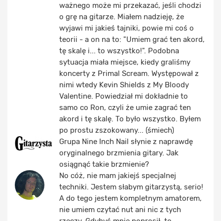
ważnego może mi przekazać, jeśli chodzi
o grę na gitarze. Miałem nadzieję, że
wyjawi mi jakieś tajniki, powie mi coś o
teorii - a on na to: "Umiem grać ten akord,
tę skalę i... to wszystko!". Podobna
sytuacja miała miejsce, kiedy graliśmy
koncerty z Primal Scream. Występował z
nimi wtedy Kevin Shields z My Bloody
Valentine. Powiedział mi dokładnie to
samo co Ron, czyli że umie zagrać ten
akord i tę skalę. To było wszystko. Byłem
po prostu zszokowany... (śmiech)
Grupa Nine Inch Nail słynie z naprawdę
oryginalnego brzmienia gitary. Jak
osiągnąć takie brzmienie?
No cóż, nie mam jakiejś specjalnej
techniki. Jestem słabym gitarzystą, serio!
A do tego jestem kompletnym amatorem,
nie umiem czytać nut ani nic z tych
rzeczy. Gdybyś mnie poprosił, to