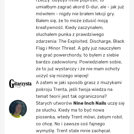
umiałbym zagrać akord G-dur, ale - jak już
mówiłem - nigdy nie brałem lekcji gry.
Bałem się, że to może zdusić moją
kreatywność. Kiedy zaczynałem,
słuchałem punka z prawdziwego
zdarzenia: The Exploited, Discharge, Black
Flag i Minor Threat. A gdy już nauczyłem
się grać powerchordy, to byłem z siebie
bardzo zadowolony. Powiedziałem sobie,
że to już wystarczy i że nie mam ochoty
uczyć się niczego więcej!
A zatem w jaki sposób grasz z muzykami
pokroju Trenta, jeśli twoja wiedza na
temat teorii jest tak ograniczona?
Starych utworów
Nine Inch Nails
uczę się
ze słuchu. Kiedy ma to być nowa
piosenka, wtedy Trent mówi, żebym robił,
co chcę. No i zawsze coś fajnego
wymyślę. Trent stale mnie zachęcał,