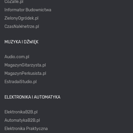
CoZaIle.pl
Informator Budownictwa
ZielonyOgródek.pl
CzasNaWnetrze.pl
MUZYKA I DŹWIĘK
Audio.com.pl
MagazynGitarzysta.pl
MagazynPerkusista.pl
EstradaiStudio.pl
ELEKTRONIKA I AUTOMATYKA
ElektronikaB2B.pl
AutomatykaB2B.pl
Elektronika Praktyczna