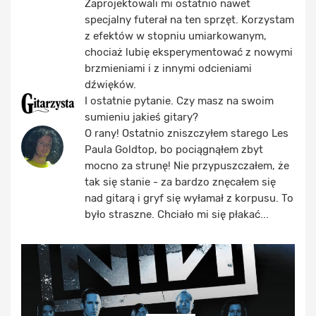
Zaprojektowali mi ostatnio nawet
specjalny futerał na ten sprzęt. Korzystam
z efektów w stopniu umiarkowanym,
chociaż lubię eksperymentować z nowymi
brzmieniami i z innymi odcieniami
dźwięków.
I ostatnie pytanie. Czy masz na swoim
sumieniu jakieś gitary?
O rany! Ostatnio zniszczyłem starego Les
Paula Goldtop, bo pociągnąłem zbyt
mocno za strunę! Nie przypuszczałem, że
tak się stanie - za bardzo znęcałem się
nad gitarą i gryf się wyłamał z korpusu. To
było straszne. Chciało mi się płakać...