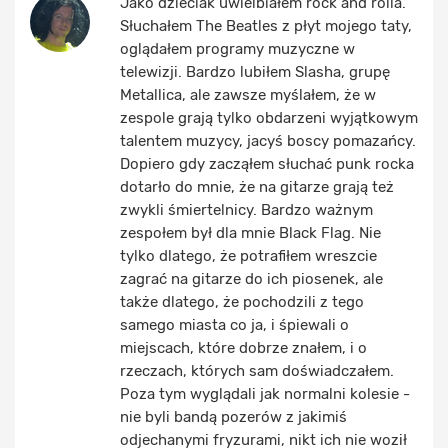
Jako dzieciak uwielbiałem rock and rolla.
Słuchałem The Beatles z płyt mojego taty,
oglądałem programy muzyczne w
telewizji. Bardzo lubiłem Slasha, grupę
Metallica, ale zawsze myślałem, że w
zespole grają tylko obdarzeni wyjątkowym
talentem muzycy, jacyś boscy pomazańcy.
Dopiero gdy zacząłem słuchać punk rocka
dotarło do mnie, że na gitarze grają też
zwykli śmiertelnicy. Bardzo ważnym
zespołem był dla mnie Black Flag. Nie
tylko dlatego, że potrafiłem wreszcie
zagrać na gitarze do ich piosenek, ale
także dlatego, że pochodzili z tego
samego miasta co ja, i śpiewali o
miejscach, które dobrze znałem, i o
rzeczach, których sam doświadczałem.
Poza tym wyglądali jak normalni kolesie -
nie byli bandą pozerów z jakimiś
odjechanymi fryzurami, nikt ich nie woził