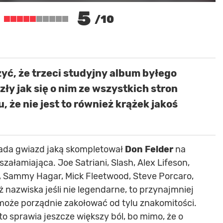
5
/10
ć, że trzeci studyjny album byłego
 zły jak się o nim ze wszystkich stron
, że nie jest to również krążek jakoś
jada gwiazd jaką skompletował
Don Felder
na
szałamiająca. Joe Satriani, Slash, Alex Lifeson,
, Sammy Hagar, Mick Fleetwood, Steve Porcaro,
 nazwiska jeśli nie legendarne, to przynajmniej
e może porządnie zakołować od tylu znakomitości.
o sprawia jeszcze większy ból, bo mimo, że o