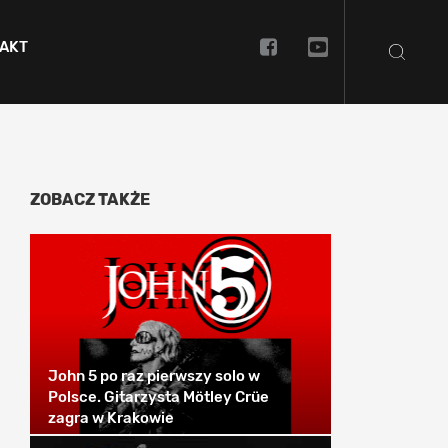
AKT
ZOBACZ TAKŻE
John 5 po raz pierwszy solo w
Polsce. Gitarzysta Mötley Crüe
zagra w Krakowie