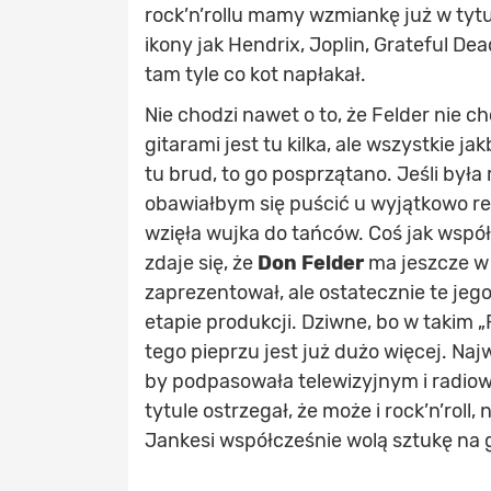
rock’n’rollu mamy wzmiankę już w tytul
ikony jak Hendrix, Joplin, Grateful De
tam tyle co kot napłakał.
Nie chodzi nawet o to, że Felder nie 
gitarami jest tu kilka, ale wszystkie j
tu brud, to go posprzątano. Jeśli była 
obawiałbym się puścić u wyjątkowo reli
wzięła wujka do tańców. Coś jak wspó
zdaje się, że
Don Felder
ma jeszcze w g
zaprezentował, ale ostatecznie te je
etapie produkcji. Dziwne, bo w taki
tego pieprzu jest już dużo więcej. Najw
by podpasowała telewizyjnym i radiow
tytule ostrzegał, że może i rock’n’roll
Jankesi współcześnie wolą sztukę na