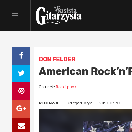
DON FELDER
American Rock’n’R
Gatunek:
Rock i punk
RECENZJE
Grzegorz Bryk
2019-07-19