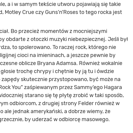
e, a i w samym tekście utworu pojawiają się takie
ad, Motley Crue czy Guns’n’Roses to tego rocka jest
chciał. Bo przecież momentów z mocniejszymi
akby obdarte z otoczki muzyki niebezpiecznej. Jeśli był
rdza, to spolerowano. To raczej rock, którego nie
gijnej cioci na imieninach, a jeszcze pewnie by
łczesne oblicze Bryana Adamsa. Również wokalnie
łosie trochę chrypy i chętnie by ją tu i ówdzie
go zapędy skutecznie przystopowano, być może na
m „Rock You” zaśpiewanym przez Sammy’ego Hagara
idoczniej starano się tę płytę zrobić w taki sposób,
ym odbiorcom, z drugiej strony Felder również w
, no ale jednak amerykański, a dobrze wiemy, że
 grzecznie, by uderzać w odbiorcę masowego.