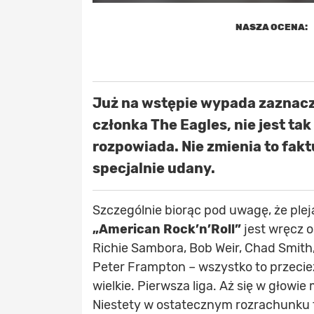
NASZA OCENA:
Już na wstępie wypada zaznaczy
członka The Eagles, nie jest tak
rozpowiada. Nie zmienia to faktu
specjalnie udany.
Szczególnie biorąc pod uwagę, że ple
„American Rock’n’Roll”
jest wręcz o
Richie Sambora, Bob Weir, Chad Smith
Peter Frampton – wszystko to przecież
wielkie. Pierwsza liga. Aż się w głowi
Niestety w ostatecznym rozrachunku t