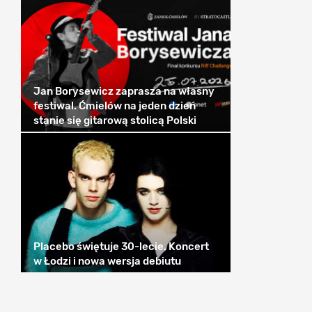
Jan Borysewicz zaprasza na własny
festiwal. Ćmielów na jeden dzień
stanie się gitarową stolicą Polski
Placebo świętuje 30-lecie. Koncert
w Łodzi i nowa wersja debiutu