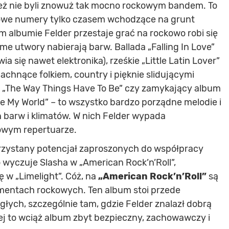
 też nie byli znowuż tak mocno rockowym bandem. To
kowe numery tylko czasem wchodzące na grunt
m albumie Felder przestaje grać na rockowo robi się
ame utwory nabierają barw. Ballada „Falling In Love”
ia się nawet elektronika), rześkie „Little Latin Lover”
achnące folkiem, country i pięknie slidującymi
no „The Way Things Have To Be” czy zamykający album
e My World” – to wszystko bardzo porządne melodie i
barw i klimatów. W nich Felder wypada
kowym repertuarze.
orzystany potencjał zaproszonych do współpracy
 wyczuje Slasha w „American Rock’n’Roll”,
 w „Limelight”. Cóż, na
„American Rock’n’Roll”
są
mentach rockowych. Ten album stoi przede
łych, szczególnie tam, gdzie Felder znalazł dobrą
iej to wciąż album zbyt bezpieczny, zachowawczy i