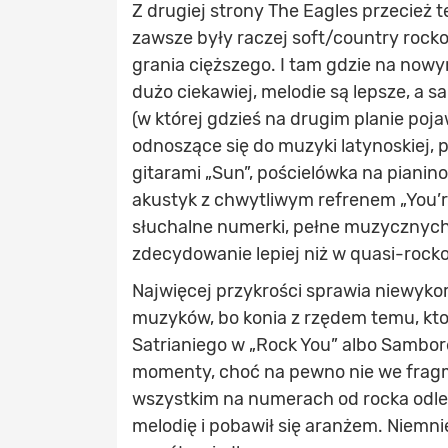
Z drugiej strony The Eagles przecież
zawsze były raczej soft/country roc
grania cięższego. I tam gdzie na nowy
dużo ciekawiej, melodie są lepsze, a s
(w której gdzieś na drugim planie pojaw
odnoszące się do muzyki latynoskiej, p
gitarami „Sun”, pościelówka na piani
akustyk z chwytliwym refrenem „You’r
słuchalne numerki, pełne muzycznych 
zdecydowanie lepiej niż w quasi-roc
Najwięcej przykrości sprawia niewyk
muzyków, bo konia z rzędem temu, kto
Satrianiego w „Rock You” albo Samborę
momenty, choć na pewno nie we frag
wszystkim na numerach od rocka odleg
melodię i pobawił się aranżem. Niemn